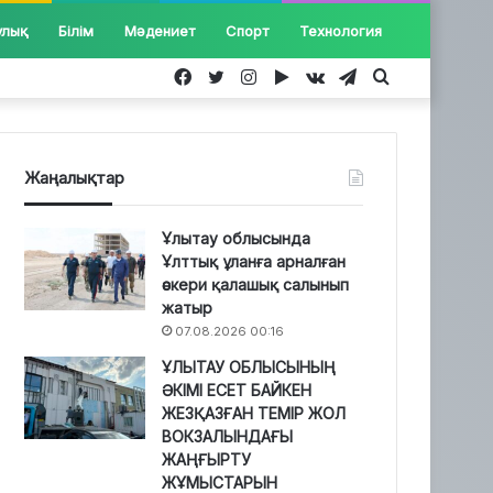
улық
Білім
Мәдениет
Спорт
Технология
Facebook
Twitter
Instagram
Google
vk.com
Telegram
Іздеу...
Play
Жаңалықтар
Ұлытау облысында
Ұлттық ұланға арналған
әскери қалашық салынып
жатыр
07.08.2026 00:16
ҰЛЫТАУ ОБЛЫСЫНЫҢ
ӘКІМІ ЕСЕТ БАЙКЕН
ЖЕЗҚАЗҒАН ТЕМІР ЖОЛ
ВОКЗАЛЫНДАҒЫ
ЖАҢҒЫРТУ
ЖҰМЫСТАРЫН