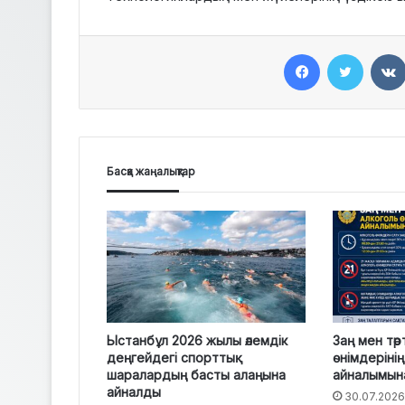
Facebook
Twitter
Басқа жаңалықтар
Ыстанбұл 2026 жылы әлемдік
Заң мен тәр
деңгейдегі спорттық
өнімдеріні
шаралардың басты алаңына
айналымын
айналды
30.07.2026