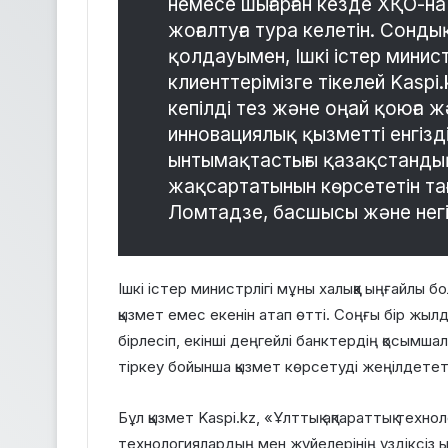
немесе шығарған кезде ХҚО-на
жоғалтуға тура келетін. Сонды
қолдауымен, Ішкі істер министр
клиенттерімізге тікелей Kasp
кепілді тез және оңай қоюға ж
инновациялық қызметті енгізд
ынтымақтастығы қазақстандық
жақсартатынын көрсететін тағ
Ломтадзе, басшысы және негі
Ішкі істер министрлігі мұны халыққа ыңғайлы б
қызмет емес екенін атап өтті. Соңғы бір жыл
бірлесіп, екінші деңгейлі банктердің қосымш
тіркеу бойынша қызмет көрсетуді жеңілдететі
Бұл қызмет Kaspi.kz, «Ұлттық ақпараттық техн
технологиялардың мен жүйелерінің үздіксіз ы