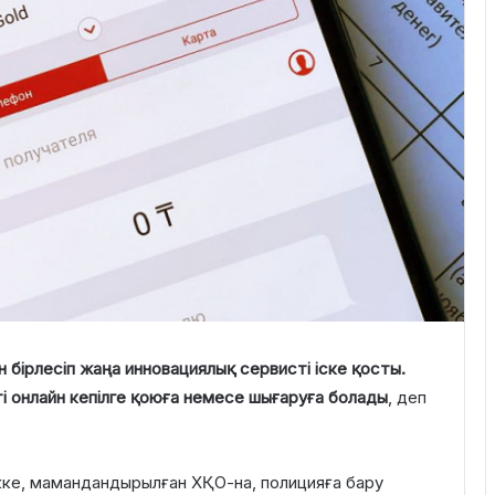
н бірлесіп жаңа инновациялық сервисті іске қосты.
і онлайн кепілге қоюға немесе шығаруға болады
, деп
нкке, мамандандырылған ХҚО-на, полицияға бару