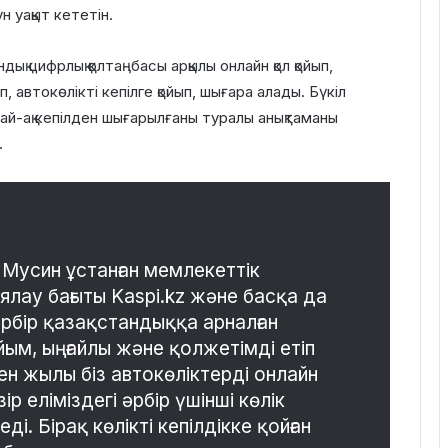
н уақыт кететін.
дық цифрлық қолтаңбасы арқылы онлайн қол қойып,
автокөлікті кепілге қойып, шығара алады. Бүкіл
ай-ақ кепілден шығарылғаны туралы анықтаманы
.
Мусин ұстанған мемлекеттік
лау бағыты Kaspi.kz және басқа да
рбір қазақстандыққа арналған
ым, ыңғайлы және қолжетімді етіп
ен жылы біз автокөліктерді онлайн
ір еліміздегі әрбір үшінші көлік
ді. Бірақ көлікті кепілдікке қойған