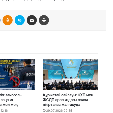
VKontakte
Odnoklassniki
Skype
Поштаға жіберу
Принтерден шығару
тіп: алкоголь
Құрылтай сайлауы: ҚХП мен
ң заңсыз
ЖСДП арасындағы саяси
а жол жоқ
пікірталас жалғасуда
 12:16
29.07.2026 09:35