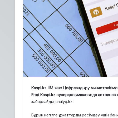
Kaspi.kz ІІМ және Цифрландыру министрлігіме
Енді Kaspi.kz суперқосымшасында автокөлікт
хабарлайды janalyq.kz
Бұрын кепілге құжаттарды ресімдеу үшін ба