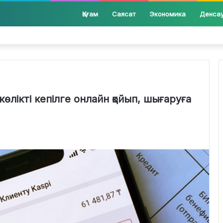
Қоғам
Саясат
Экономика
Денса
көлікті кепілге онлайн қойып, шығаруға