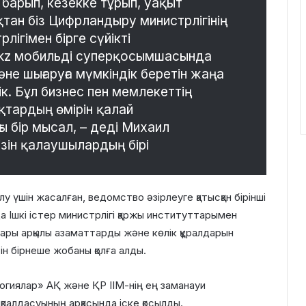
 барып, кезекке тұрып, уақыт
қтан біз Цифрландыру министрлігінің
лігімен бірге сүйікті
i.kz мобильді суперқосымшасында
әне шығаруға мүмкіндік беретін жаңа
ік. Бұл бизнес пен мемлекеттің
тардың өмірін қалай
ы бір мысал, – деді Михаил
зін қалаушылардың бірі
олу үшін жасалған, ведомство әзірлеуге қатысқан бірінші
да Ішкі істер министрлігі қаржы институттарымен
алары арқылы азаматтарды және көлік құралдарын
н бірнеше жобаны қолға алды.
ологиялар» АҚ және ҚР ІІМ-нің ең заманауи
қпалдасуының арқасында іске қосылды.