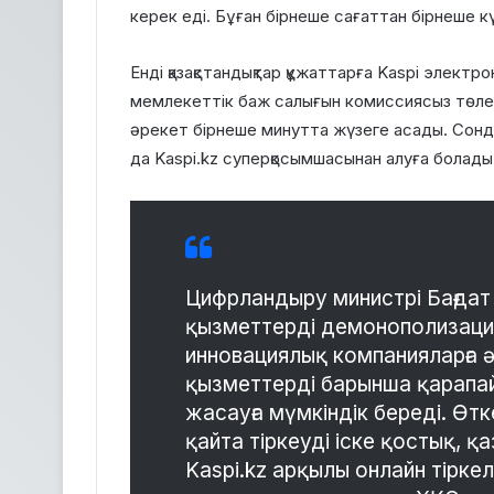
керек еді. Бұған бірнеше сағаттан бірнеше кү
Енді қазақстандықтар құжаттарға Kaspi электрон
мемлекеттік баж салығын комиссиясыз төлеп, 
әрекет бірнеше минутта жүзеге асады. Сонд
да Kaspi.kz суперқосымшасынан алуға болады
Цифрландыру министрі Бағдат 
қызметтерді демонополизация
инновациялық компанияларға ә
қызметтерді барынша қарапай
жасауға мүмкіндік береді. Өтк
қайта тіркеуді іске қостық, қаз
Kaspi.kz арқылы онлайн тіркеле