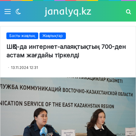
Мәзір
Switch
Із
skin
Басты жаңалық
Жаңалықтар
ШҚО-да интернет-алаяқтықтың 700-ден
астам жағдайы тіркелді
13.11.2024 12:31