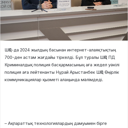
ШҚО-да 2024 жылдың басынан интернет-алаяқтықтың
700-ден астам жағдайы тіркелді. Бұл туралы ШҚО ПД
Криминалдық полиция басқармасының аға жедел уәкілі
полиция аға лейтенанты Нұрай Арыстанбек ШҚО Өңірлік
коммуникациялар қызметі алаңында мәлімдеді.
– Ақпараттық технологиялардың дамуымен бірге