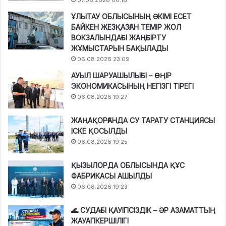
07.08.2026 00:16
ҰЛЫТАУ ОБЛЫСЫНЫҢ ӘКІМІ ЕСЕТ
БАЙКЕН ЖЕЗҚАЗҒАН ТЕМІР ЖОЛ
ВОКЗАЛЫНДАҒЫ ЖАҢҒЫРТУ
ЖҰМЫСТАРЫН БАҚЫЛАДЫ
06.08.2026 23:09
АУЫЛ ШАРУАШЫЛЫҒЫ – ӨҢІР
ЭКОНОМИКАСЫНЫҢ НЕГІЗГІ ТІРЕГІ
06.08.2026 19:27
ЖАҢАҚОРҒАНДА СУ ТАРАТУ СТАНЦИЯСЫ
ІСКЕ ҚОСЫЛДЫ
06.08.2026 19:25
ҚЫЗЫЛОРДА ОБЛЫСЫНДА ҚҰС
ФАБРИКАСЫ АШЫЛДЫ
06.08.2026 19:23
🌊 СУДАҒЫ ҚАУІПСІЗДІК – ӘР АЗАМАТТЫҢ
ЖАУАПКЕРШІЛІГІ