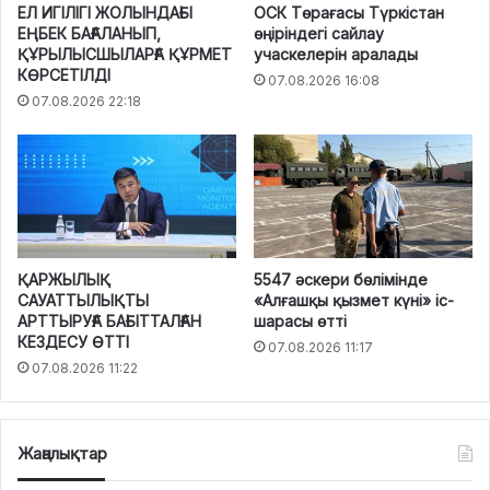
ЕЛ ИГІЛІГІ ЖОЛЫНДАҒЫ
ОСК Төрағасы Түркістан
ЕҢБЕК БАҒАЛАНЫП,
өңіріндегі сайлау
ҚҰРЫЛЫСШЫЛАРҒА ҚҰРМЕТ
учаскелерін аралады
КӨРСЕТІЛДІ
07.08.2026 16:08
07.08.2026 22:18
ҚАРЖЫЛЫҚ
5547 әскери бөлімінде
САУАТТЫЛЫҚТЫ
«Алғашқы қызмет күні» іс-
АРТТЫРУҒА БАҒЫТТАЛҒАН
шарасы өтті
КЕЗДЕСУ ӨТТІ
07.08.2026 11:17
07.08.2026 11:22
Жаңалықтар