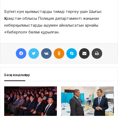
Бүгінгі күні қылмыстарды тиімді тергеу үшін Шығыс
Қазақстан облысы Полиция департаменті жанынан
киберқылмыстарды ашумен айналысатын арнайы
«Киберпол» бөлімі құрылған.
Facebook
Twitter
VKontakte
Odnoklassniki
Skype
Поштаға жіберу
Принтерден шығару
Басқа жаңалықтар