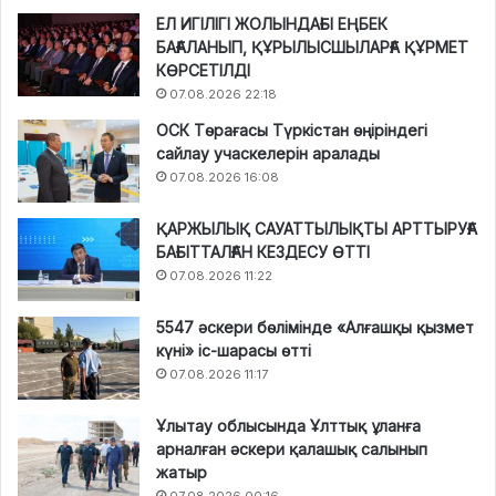
ЕЛ ИГІЛІГІ ЖОЛЫНДАҒЫ ЕҢБЕК
БАҒАЛАНЫП, ҚҰРЫЛЫСШЫЛАРҒА ҚҰРМЕТ
КӨРСЕТІЛДІ
07.08.2026 22:18
ОСК Төрағасы Түркістан өңіріндегі
сайлау учаскелерін аралады
07.08.2026 16:08
ҚАРЖЫЛЫҚ САУАТТЫЛЫҚТЫ АРТТЫРУҒА
БАҒЫТТАЛҒАН КЕЗДЕСУ ӨТТІ
07.08.2026 11:22
5547 әскери бөлімінде «Алғашқы қызмет
күні» іс-шарасы өтті
07.08.2026 11:17
Ұлытау облысында Ұлттық ұланға
арналған әскери қалашық салынып
жатыр