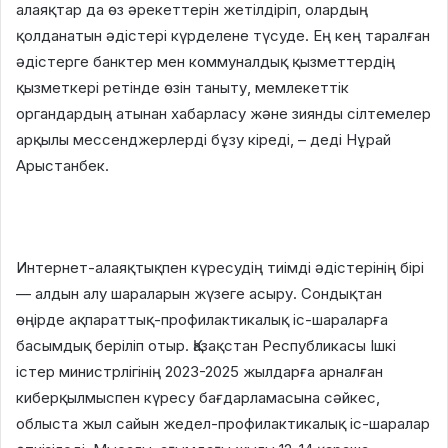
алаяқтар да өз әрекеттерін жетілдіріп, олардың
қолданатын әдістері күрделене түсуде. Ең кең таралған
әдістерге банктер мен коммуналдық қызметтердің
қызметкері ретінде өзін таныту, мемлекеттік
органдардың атынан хабарласу және зиянды сілтемелер
арқылы мессенджерлерді бұзу кіреді, – деді Нұрай
Арыстанбек.
Интернет-алаяқтықпен күресудің тиімді әдістерінің бірі
— алдын алу шараларын жүзеге асыру. Сондықтан
өңірде ақпараттық-профилактикалық іс-шараларға
басымдық беріліп отыр. Қазақстан Республикасы Ішкі
істер министрлігінің 2023-2025 жылдарға арналған
киберқылмыспен күресу бағдарламасына сәйкес,
облыста жыл сайын жедел-профилактикалық іс-шаралар