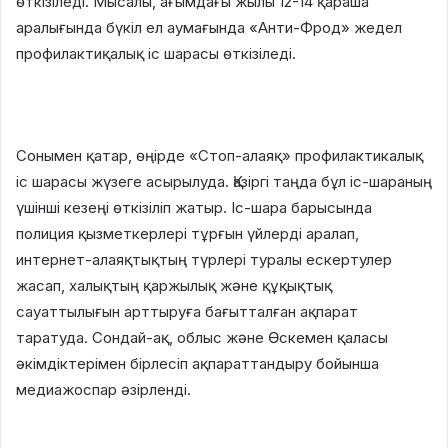
өткізіледі. Мысалы, ағымдағы жылы 12-14 қараша
аралығында бүкіл ел аумағында «Анти-Фрод» жедел
профилактиқалық іс шарасы өткізіледі.
Сонымен қатар, өңірде «Стоп-алаяқ» профилактикалық
іс шарасы жүзеге асырылуда. Қазіргі таңда бұл іс-шараның
үшінші кезеңі өткізіліп жатыр. Іс-шара барысында
полиция қызметкерлері тұрғын үйлерді аралап,
интернет-алаяқтықтың түрлері туралы ескертулер
жасап, халықтың қаржылық және құқықтық
сауаттылығын арттыруға бағытталған ақпарат
таратуда. Сондай-ақ, облыс және Өскемен қаласы
әкімдіктерімен бірлесіп ақпараттандыру бойынша
медиажоспар әзірленді.