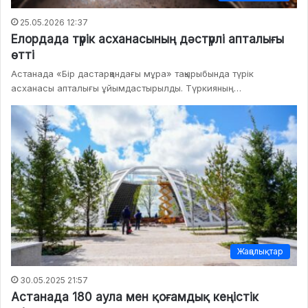
25.05.2026 12:37
Елордада түрік асханасының дәстүрлі апталығы
өтті
Астанада «Бір дастарқандағы мұра» тақырыбында түрік
асханасы апталығы ұйымдастырылды. Түркияның…
Жаңалықтар
30.05.2025 21:57
Астанада 180 аула мен қоғамдық кеңістік