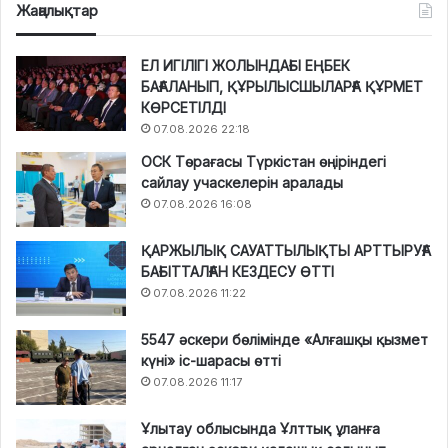
Жаңалықтар
ЕЛ ИГІЛІГІ ЖОЛЫНДАҒЫ ЕҢБЕК
БАҒАЛАНЫП, ҚҰРЫЛЫСШЫЛАРҒА ҚҰРМЕТ
КӨРСЕТІЛДІ
07.08.2026 22:18
ОСК Төрағасы Түркістан өңіріндегі
сайлау учаскелерін аралады
07.08.2026 16:08
ҚАРЖЫЛЫҚ САУАТТЫЛЫҚТЫ АРТТЫРУҒА
БАҒЫТТАЛҒАН КЕЗДЕСУ ӨТТІ
07.08.2026 11:22
5547 әскери бөлімінде «Алғашқы қызмет
күні» іс-шарасы өтті
07.08.2026 11:17
Ұлытау облысында Ұлттық ұланға