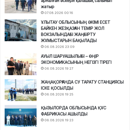
арналған әскери қалашық салынып
жатыр
07.08.2026 00:16
ҰЛЫТАУ ОБЛЫСЫНЫҢ ӘКІМІ ЕСЕТ
БАЙКЕН ЖЕЗҚАЗҒАН ТЕМІР ЖОЛ
ВОКЗАЛЫНДАҒЫ ЖАҢҒЫРТУ
ЖҰМЫСТАРЫН БАҚЫЛАДЫ
06.08.2026 23:09
АУЫЛ ШАРУАШЫЛЫҒЫ – ӨҢІР
ЭКОНОМИКАСЫНЫҢ НЕГІЗГІ ТІРЕГІ
06.08.2026 19:27
ЖАҢАҚОРҒАНДА СУ ТАРАТУ СТАНЦИЯСЫ
ІСКЕ ҚОСЫЛДЫ
06.08.2026 19:25
ҚЫЗЫЛОРДА ОБЛЫСЫНДА ҚҰС
ФАБРИКАСЫ АШЫЛДЫ
06.08.2026 19:23