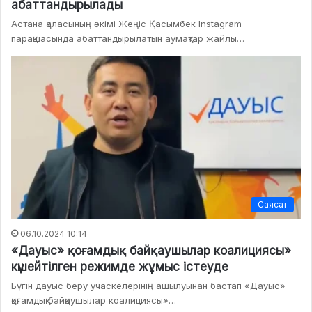
абаттандырылады
Астана қаласының әкімі Жеңіс Қасымбек Instagram
парақшасында абаттандырылатын аумақтар жайлы…
Саясат
06.10.2024 10:14
«Дауыс» қоғамдық байқаушылар коалициясы»
күшейтілген режимде жұмыс істеуде
Бүгін дауыс беру учаскелерінің ашылуынан бастап «Дауыс»
қоғамдық байқаушылар коалициясы»…