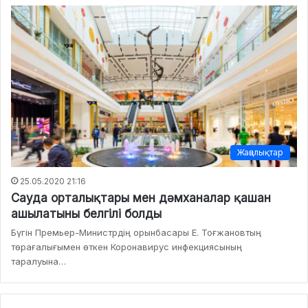
Жаңалықтар
25.05.2020 21:16
Сауда орталықтары мен дәмханалар қашан
ашылатыны белгілі болды
Бүгін Премьер-Министрдің орынбасары Е. Тоғжановтың
төрағалығымен өткен Коронавирус инфекциясының
таралуына…