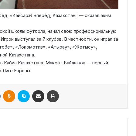
ёд, «Кайсар»! Вперёд, Казахстан!, — сказал аким
ской школы футбола, начал свою профессиональную
Игрок выступал за 7 клубов. В частности, он играл за
ктобе», «Локомотив», «Атырау», «Жетысу»,
ной Казахстана.
ь Кубка Казахстана. Максат Байжанов — первый
 Лиге Европы.
VKontakte
Odnoklassniki
Skype
Поштаға жіберу
Принтерден шығару