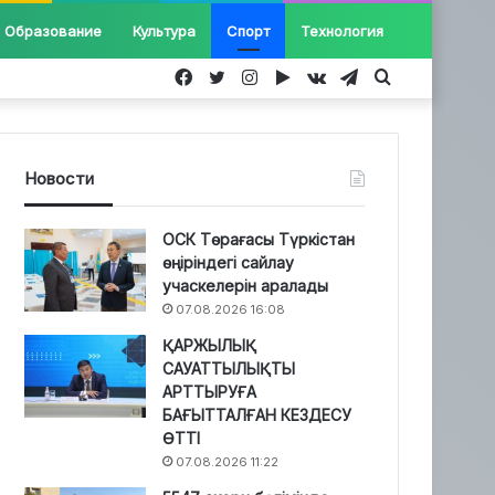
Образование
Культура
Спорт
Технология
Facebook
Twitter
Instagram
Google
vk.com
Telegram
Іздеу...
Play
Новости
ОСК Төрағасы Түркістан
өңіріндегі сайлау
учаскелерін аралады
07.08.2026 16:08
ҚАРЖЫЛЫҚ
САУАТТЫЛЫҚТЫ
АРТТЫРУҒА
БАҒЫТТАЛҒАН КЕЗДЕСУ
ӨТТІ
07.08.2026 11:22