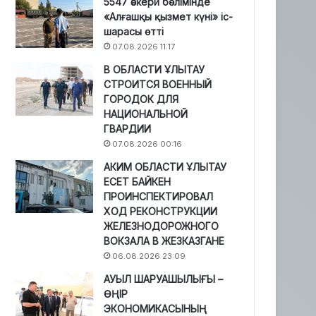
5547 әскери бөлімінде
«Алғашқы қызмет күні» іс-
шарасы өтті
07.08.2026 11:17
В ОБЛАСТИ ҰЛЫТАУ
СТРОИТСЯ ВОЕННЫЙ
ГОРОДОК ДЛЯ
НАЦИОНАЛЬНОЙ
ГВАРДИИ
07.08.2026 00:16
АКИМ ОБЛАСТИ ҰЛЫТАУ
ЕСЕТ БАЙКЕН
ПРОИНСПЕКТИРОВАЛ
ХОД РЕКОНСТРУКЦИИ
ЖЕЛЕЗНОДОРОЖНОГО
ВОКЗАЛА В ЖЕЗКАЗГАНЕ
06.08.2026 23:09
АУЫЛ ШАРУАШЫЛЫҒЫ –
ӨҢІР
ЭКОНОМИКАСЫНЫҢ