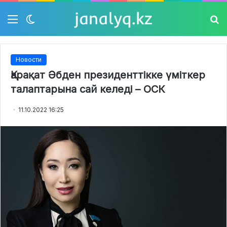
Мәзір
Switch
Із
skin
Новости
Қарақат Әбден президенттікке үміткер
талаптарына сай келеді – ОСК
11.10.2022 16:25