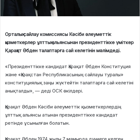
Орталық сайлау комиссиясы Кәсіби әлеуметтік
қызметкерлер ұлттық альянсынан президенттікке үміткер
Қарақат Әбден талаптарға сай келетінін мәлімдеді.
«Президенттікке кандидат Қарақат Әбден Конституция
және «Қазақстан Республикасының сайлауы туралы»
конституциялық заңы жүктейтін талаптарға сай келетіні
анықталды», — деді ОСК өкілдері.
Қарақат Әбден Кәсіби әлеуметтік қызметкерлердің
ұлттық альянсы атынан президенттікке кандидат
ретінде ұсынылған болатын.
Қарақат Әбден 1974 жылы 7 мамырда дүниеге келген.