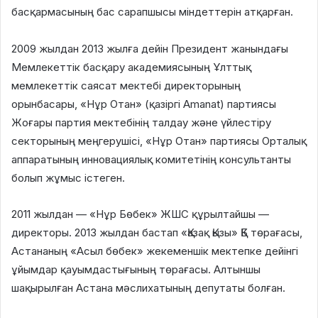
басқармасының бас сарапшысы міндеттерін атқарған.
⠀
2009 жылдан 2013 жылға дейін Президент жанындағы
Мемлекеттік басқару академиясының Ұлттық
мемлекеттік саясат мектебі директорының
орынбасары, «Нұр Отан» (қазіргі Amanat) партиясы
Жоғары партия мектебінің талдау және үйлестіру
секторының меңгерушісі, «Нұр Отан» партиясы Орталық
аппаратының инновациялық комитетінің консультанты
болып жұмыс істеген.
2011 жылдан — «Нұр Бөбек» ЖШС құрылтайшы —
директоры. 2013 жылдан бастап «Қазақ Қызы» ҚБ төрағасы,
Астананың «Асыл бөбек» жекеменшік мектепке дейінгі
ұйымдар қауымдастығының төрағасы. Алтыншы
шақырылған Астана мәслихатының депутаты болған.
⠀