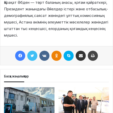
Қарақат Әбден — төрт баланың анасы, қоғам қайраткері,
Президент жанындағы Әйелдер істері және отбасылық-
демографиялық саясат жөніндегі ұлттық комиссияның
мүшесі, Астана әкімінің әлеуметтік мәселелер жөніндегі
штаттан тыс кеңесшісі, елорданың қоғамдық кеңесінің
мүшесі.
Facebook
Twitter
VKontakte
Odnoklassniki
Skype
Поштаға жіберу
Принтерден шығару
Басқа жаңалықтар