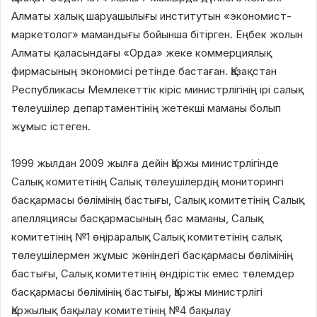
Алматы халық шаруашылығы институтын «экономист-
маркетолог» мамандығы бойынша бітірген. Еңбек жолын
Алматы қаласындағы «Орда» жеке коммерциялық
фирмасының экономисі ретінде бастаған. Қазақстан
Республикасы Мемлекеттік кіріс министрлігінің ірі салық
төлеушілер департаментінің жетекші маманы болып
жұмыс істеген.
⠀
1999 жылдан 2009 жылға дейін Қаржы министрлігінде
Салық комитетінің Салық төлеушілердің мониторингі
басқармасы бөлімінің бастығы, Салық комитетінің Салық
апелляциясы басқармасының бас маманы, Салық
комитетінің №1 өңіраралық Салық комитетінің салық
төлеушілермен жұмыс жөніндегі басқармасы бөлімінің
бастығы, Салық комитетінің өндірістік емес төлемдер
басқармасы бөлімінің бастығы, Қаржы министрлігі
Қаржылық бақылау комитетінің №4 бақылау