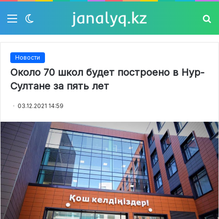
Мәзір
Switch
Із
skin
Новости
Около 70 школ будет построено в Нур-
Султане за пять лет
03.12.2021 14:59