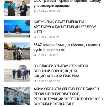
ОСК Төрағасы Түркістан өңіріндегі сайлау
учаскелерін аралады
07.08.2026 16:08
ҚАРЖЫЛЫҚ САУАТТЫЛЫҚТЫ
АРТТЫРУҒА БАҒЫТТАЛҒАН КЕЗДЕСУ
ӨТТІ
07.08.2026 11:22
5547 әскери бөлімінде «Алғашқы қызмет
күні» іс-шарасы өтті
07.08.2026 11:17
В ОБЛАСТИ ҰЛЫТАУ СТРОИТСЯ
ВОЕННЫЙ ГОРОДОК ДЛЯ
НАЦИОНАЛЬНОЙ ГВАРДИИ
07.08.2026 00:16
АКИМ ОБЛАСТИ ҰЛЫТАУ ЕСЕТ БАЙКЕН
ПРОИНСПЕКТИРОВАЛ ХОД
РЕКОНСТРУКЦИИ ЖЕЛЕЗНОДОРОЖНОГО
ВОКЗАЛА В ЖЕЗКАЗГАНЕ