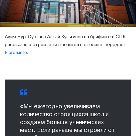
Аким Нур-Султана Алтай Кульгинов на брифинге в СЦК
рассказал о строительстве школ в столице, передает
Elorda.info
.
«Мы ежегодно увеличиваем
количество строящихся школ и
создаем больше ученических
мест. Если раньше мы строили от