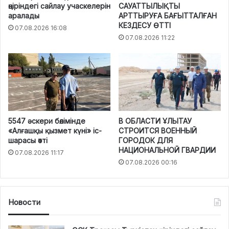
өңіріндегі сайлау учаскелерін
САУАТТЫЛЫҚТЫ
аралады
АРТТЫРУҒА БАҒЫТТАЛҒАН
КЕЗДЕСУ ӨТТІ
07.08.2026 16:08
07.08.2026 11:22
5547 әскери бөлімінде
В ОБЛАСТИ ҰЛЫТАУ
«Алғашқы қызмет күні» іс-
СТРОИТСЯ ВОЕННЫЙ
шарасы өтті
ГОРОДОК ДЛЯ
НАЦИОНАЛЬНОЙ ГВАРДИИ
07.08.2026 11:17
07.08.2026 00:16
Новости