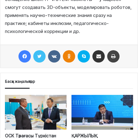
смогут создавать 3D-объекты, моделировать роботов,
применять научно-технические знания сразу на
практике; кабинеты инклюзии, педагогическо-
психологической коррекции и др.
Facebook
Twitter
VKontakte
Odnoklassniki
Skype
Поштаға жіберу
Принтерден шығару
Басқа жаңалықтар
ОСК Төрағасы Түркістан
ҚАРЖЫЛЫҚ