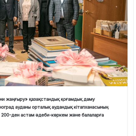
хани жаңғыру» қазақстандық қоғамдық даму
ноград ауданы орталық аудандық кітапханасының
е 200-ден астам әдеби-көркем және балаларға