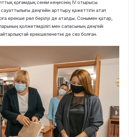
тық қоғамдық сенім кеңесінің IV отырысы
сауаттылығы деңгейін арттыру қажеттігін атап
ға ерекше рөл берілуі де аталды. Сонымен қатар,
ларының қолжетімділігі мен сапасының деңгейі
йтарлықтай ерекшеленетіні де сөз болған.