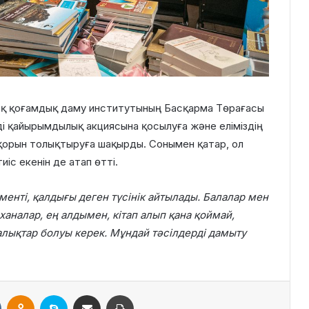
дық қоғамдық даму институтының Басқарма Төрағасы
ді қайырымдылық акциясына қосылуға және еліміздің
 қорын толықтыруға шақырды. Сонымен қатар, ол
іс екенін де атап өтті.
менті, қалдығы деген түсінік айтылады. Балалар мен
ханалар, ең алдымен, кітап алып қана қоймай,
алықтар болуы керек. Мұндай тәсілдерді дамыту
VKontakte
Odnoklassniki
Skype
Поштаға жіберу
Принтерден шығару