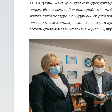
«
Біз «Рухани жаңғыру» қазақстандық қоғамд
алдық. Өте қызықты, балалар әдебиеті көп.
жеткізілетін болады. Осындай акция үшін жә
алғыс айтқым келеді»,
– деді Целиноград ау
орталықтандырылған кітапхана жүйесінің ди