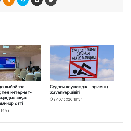
да сыбайлас
Судағы қауіпсіздік – әркімнің
 пен интернет-
жауапкершілігі
ң алдын алуға
27.07.2026 18:34
еминар өтті
 14:53