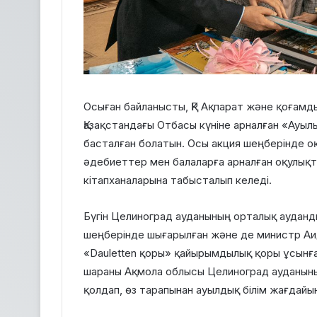
Осыған байланысты, ҚР Ақпарат және қоғам
Қазақстандағы Отбасы күніне арналған «Ауы
басталған болатын. Осы акция шеңберінде о
әдебиеттер мен балаларға арналған оқулықта
кітапханаларына табысталып келеді.
Бүгін Целиноград ауданының орталық аудан
шеңберінде шығарылған және де министр Аи
«Dauletten қоры» қайырымдылық қоры ұсынға
шараны Ақмола облысы Целиноград ауданыны
қолдап, өз тарапынан ауылдық білім жағдайын