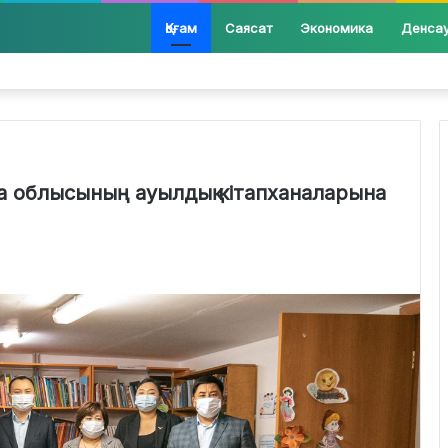
Қоғам
Саясат
Экономика
Денса
ла облысының ауылдық кітапханаларына