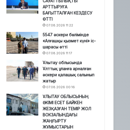
САУАТТЫЛЫҚТЫ
АРТТЫРУҒА
БАҒЫТТАЛҒАН КЕЗДЕСУ
ӨТТІ
07.08.2026 11:22
5547 әскери бөлімінде
«Алғашқы қызмет күні» іс-
шарасы өтті
07.08.2026 11:17
Ұлытау облысында
Ұлттық ұланға арналған
әскери қалашық салынып
жатыр
07.08.2026 00:16
ҰЛЫТАУ ОБЛЫСЫНЫҢ
ӘКІМІ ЕСЕТ БАЙКЕН
ЖЕЗҚАЗҒАН ТЕМІР ЖОЛ
ВОКЗАЛЫНДАҒЫ
ЖАҢҒЫРТУ
ЖҰМЫСТАРЫН