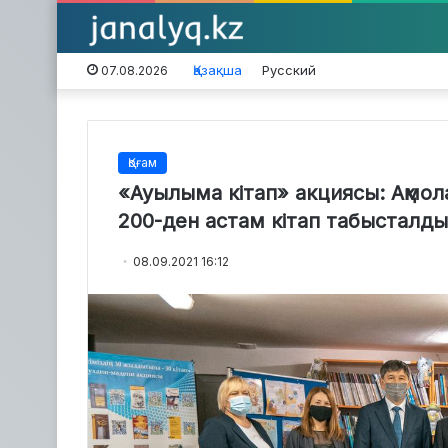
Қазақша
Русский
07.08.2026
Қоғам
«Ауылыма кітап» акциясы: Ақмо
200-ден астам кітап табысталды
08.09.2021 16:12