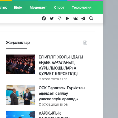
улық
Білім
Мәдениет
Спорт
Технология
Facebook
Twitter
Instagram
Google
vk.com
Telegram
Іздеу...
Play
Жаңалықтар
ЕЛ ИГІЛІГІ ЖОЛЫНДАҒЫ
ЕҢБЕК БАҒАЛАНЫП,
ҚҰРЫЛЫСШЫЛАРҒА
ҚҰРМЕТ КӨРСЕТІЛДІ
07.08.2026 22:18
ОСК Төрағасы Түркістан
өңіріндегі сайлау
учаскелерін аралады
07.08.2026 16:08
ҚАРЖЫЛЫҚ