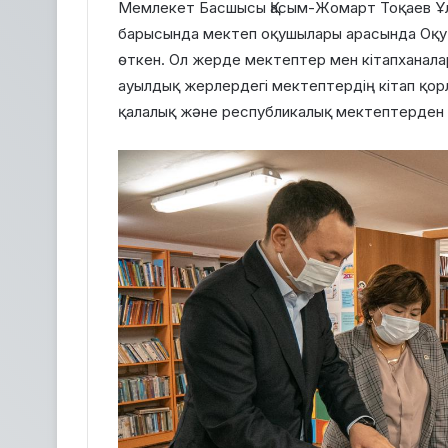
Мемлекет Басшысы Қасым-Жомарт Тоқаев Ұлт
барысында мектеп оқушылары арасында Оқу 
өткен. Ол жерде мектептер мен кітапханалар
ауылдық жерлердегі мектептердің кітап қор
қалалық және республикалық мектептерден а