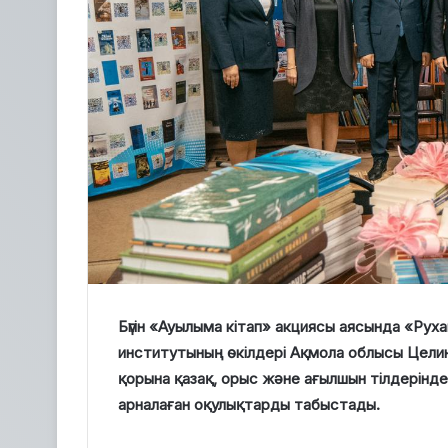
Бүгін «Ауылыма кітап» акциясы аясында «Ру
институтының өкілдері Ақмола облысы Цели
қорына қазақ, орыс және ағылшын тілдерінд
арналаған оқулықтарды табыстады.