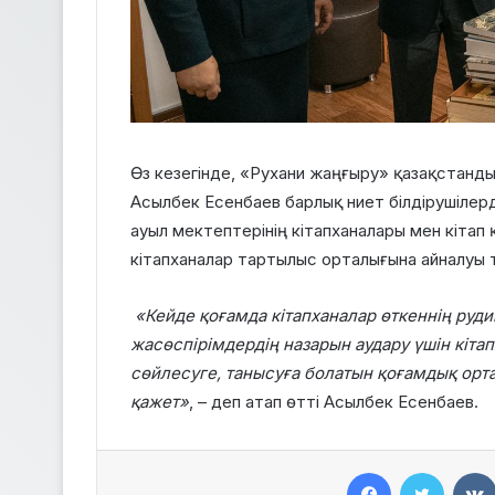
Өз кезегінде, «Рухани жаңғыру» қазақстан
Асылбек Есенбаев барлық ниет білдірушілер
ауыл мектептерінің кітапханалары мен кітап
кітапханалар тартылыс орталығына айналуы ти
«Кейде қоғамда кітапханалар өткеннің руди
жасөспірімдердің назарын аудару үшін кітап
сөйлесуге, танысуға болатын қоғамдық орт
қажет»
, – деп атап өтті Асылбек Есенбаев.
Facebook
Twitter