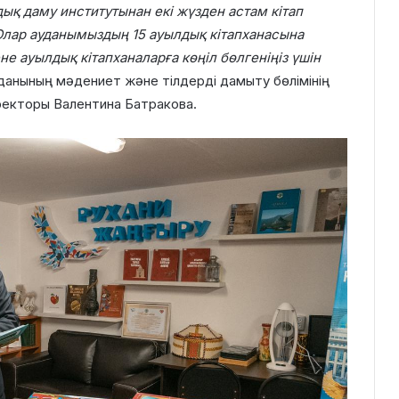
ық даму институтынан екі жүзден астам кітап
 Олар ауданымыздың 15 ауылдық кітапханасына
не ауылдық кітапханаларға көңіл бөлгеніңіз үшін
данының мәдениет және тілдерді дамыту бөлімінің
ректоры Валентина Батракова.