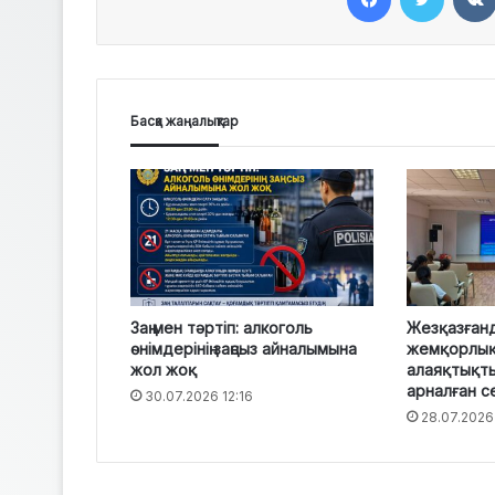
Басқа жаңалықтар
Заң мен тәртіп: алкоголь
Жезқазған
өнімдерінің заңсыз айналымына
жемқорлық
жол жоқ
алаяқтықты
арналған с
30.07.2026 12:16
28.07.2026