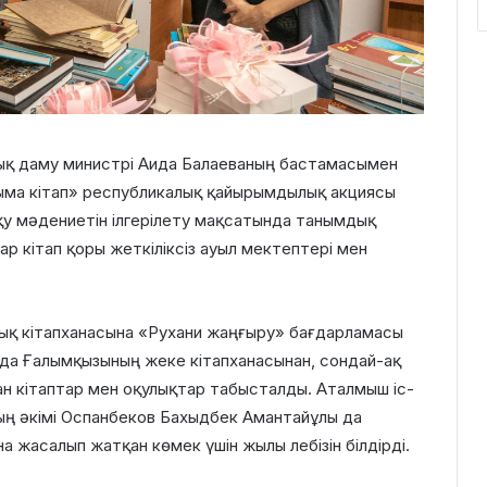
дық даму министрі Аида Балаеваның бастамасымен
лыма кітап» республикалық қайырымдылық акциясы
қу мәдениетін ілгерілету мақсатында танымдық
р кітап қоры жеткіліксіз ауыл мектептері мен
дық кітапханасына «Рухани жаңғыру» бағдарламасы
да Ғалымқызының жеке кітапханасынан, сондай-ақ
н кітаптар мен оқулықтар табысталды. Аталмыш іс-
ң әкімі Оспанбеков Бахыдбек Амантайұлы да
а жасалып жатқан көмек үшін жылы лебізін білдірді.