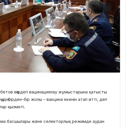
бетов өңірдегі вацинациялау жұмыстарына қатысты
удің бірден-бір жолы – вакцина екенін атап өтті, деп
ар қызметі.
қарма басшылары және селекторлық режимде аудан