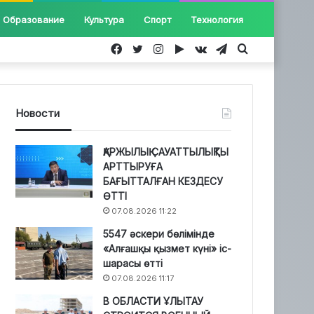
Образование
Культура
Спорт
Технология
Facebook
Twitter
Instagram
Google
vk.com
Telegram
Іздеу...
Play
Новости
ҚАРЖЫЛЫҚ САУАТТЫЛЫҚТЫ
АРТТЫРУҒА
БАҒЫТТАЛҒАН КЕЗДЕСУ
ӨТТІ
07.08.2026 11:22
5547 әскери бөлімінде
«Алғашқы қызмет күні» іс-
шарасы өтті
07.08.2026 11:17
В ОБЛАСТИ ҰЛЫТАУ