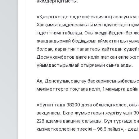
әкімдері қатысты.
«Қазіргі кезде елде инфекцияның таралуы күш
Халқымыздың денсаулығы мен қауіпсіздігін қ
індеттің емі табылды. Оны жеңудің бірден-бір
жандандырмай біздің қызыл аймақтан шығуым
болсақ, карантин талаптары қайтадан күшей
Досмұхамбетов өңірге келіп жатқан екпе же
ұйымдастырылмай отырғанын сынға алды.
Ал, Денсаулық сақтау басқармасының басшыс
мәліметтерге тоқтала келіп, 1 мамырға дейін 
«Бүгінгі таңда 38200 доза облысқа келсе, оны
вакцинасы. Екпе жұмыстарын жүргізу үшін 30
228 адамға вакцина салынды. Бұл тұрғыда ең
қызметкерлеріне тиесілі – 96,6 пайыз»,- деді