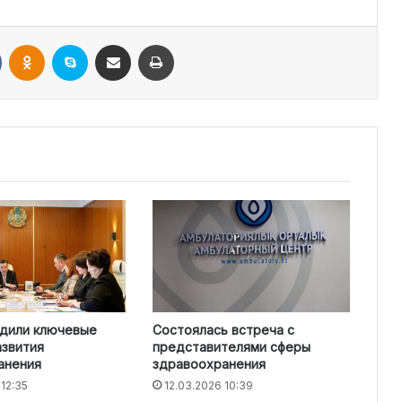
VKontakte
Odnoklassniki
Skype
Поштаға жіберу
Принтерден шығару
удили ключевые
Состоялась встреча с
азвития
представителями сферы
анения
здравоохранения
 12:35
12.03.2026 10:39