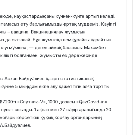
еюде, науқастардың саны күннен-күнге артып келеді.
амтамасыз ету барлығымыздың ортақ мүддеміз. Қауіпті
 жолы – вакцина. Вакцинациялау жұмысын
ыз да екіталай. Бұл жұмысқа немқұрайлы қарайтын
тілуі мүмкін», — деген аймақ басшысы Махамбет
ткілікті болғанмен, жұмысты өз дәрежесінде
ы Асхан Байдуәлиев қазіргі статистикалық
күніне 5 мың адам екпе алу қажеттігін алға тартты.
ң 37200-і «Спутник-V», 1000 дозасы «QazCovid-in»
 пункт ашылды. 1 ақпан мен 27 сәуір аралығында 20
 жоғары көрсеткіш құқық қорғау органдарының
 А.Байдуәлиев.