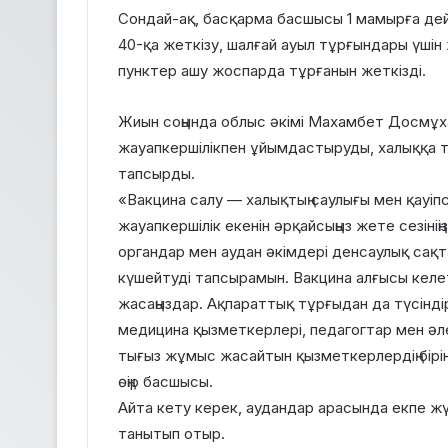
Сондай-ақ, басқарма басшысы 1 мамырға дейін 
40-қа жеткізу, шалғай ауыл тұрғындары үш
пунктер ашу жоспарда тұрғанын жеткізді.
Жиын соңында облыс әкімі Махамбет Досмұ
жауапкершілікпен ұйымдастыруды, халыққа т
тапсырды.
«Вакцина салу — халықтың саулығы мен қауіпсіз
жауапкершілік екенін әрқайсыңыз жете сезінің
органдар мен аудан әкімдері денсаулық сақ
күшейтуді тапсырамын. Вакцина алғысы келе
жасаңыздар. Ақпараттық тұрғыдан да түсінд
медицина қызметкерлері, педагогтар мен әл
тығыз жұмыс жасайтын қызметкерлердің бірінш
өңір басшысы.
Айта кету керек, аудандар арасында екпе жү
танытып отыр.