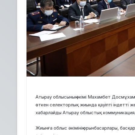
Атырау облысының әкімі Махамбет Досмұхам
өткен селекторлық жиында қауіпті індетті жең
хабарлайды Атырау облыстық коммуникациял
Жиынға облыс әкімінің орынбасарлары, бас