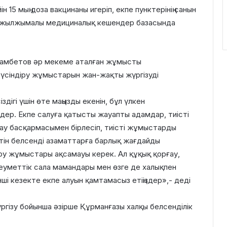
15 мың доза вакцинаны игеріп, екпе пунктерінің санын
ін жылжымалы медициналық кешендер базасында
хамбетов әр мекеме аталған жұмысты
үсіндіру жұмыстарын жан-жақты жүргізуді
дігі үшін өте маңызды екенін, бұл үлкен
іздер. Екпе салуға қатысты жауапты адамдар, тиісті
тау басқармасымен бірлесіп, тиісті жұмыстарды
тін белсенді азаматтарға барлық жағдайды
іру жұмыстары ақсамауы керек. Ал құқық қорғау,
еуметтік сала мамандары мен өзге де халықпен
і кезекте екпе алуын қамтамасыз етіңіздер»,- деді
ргізу бойынша әзірше Құрманғазы халқы белсенділік