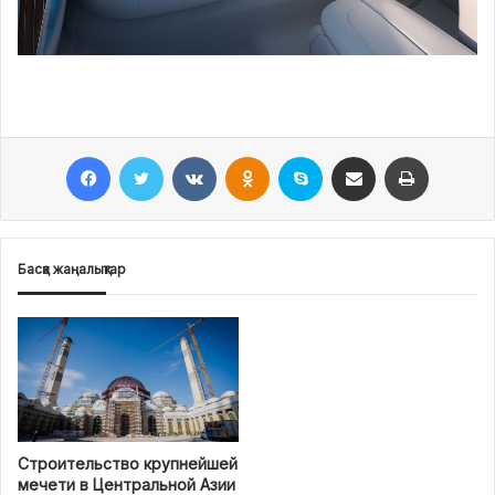
Facebook
Twitter
VKontakte
Odnoklassniki
Skype
Поштаға жіберу
Принтерден шығару
Басқа жаңалықтар
Строительство крупнейшей
мечети в Центральной Азии