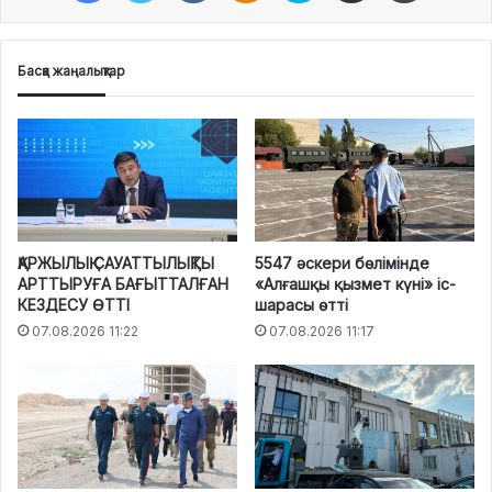
Басқа жаңалықтар
ҚАРЖЫЛЫҚ САУАТТЫЛЫҚТЫ
5547 әскери бөлімінде
АРТТЫРУҒА БАҒЫТТАЛҒАН
«Алғашқы қызмет күні» іс-
КЕЗДЕСУ ӨТТІ
шарасы өтті
07.08.2026 11:22
07.08.2026 11:17