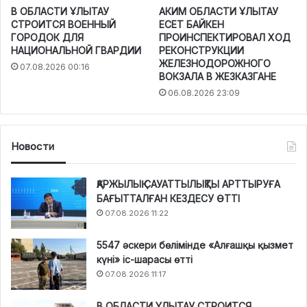
В ОБЛАСТИ ҰЛЫТАУ
АКИМ ОБЛАСТИ ҰЛЫТАУ
СТРОИТСЯ ВОЕННЫЙ
ЕСЕТ БАЙКЕН
ГОРОДОК ДЛЯ
ПРОИНСПЕКТИРОВАЛ ХОД
НАЦИОНАЛЬНОЙ ГВАРДИИ
РЕКОНСТРУКЦИИ
ЖЕЛЕЗНОДОРОЖНОГО
07.08.2026 00:16
ВОКЗАЛА В ЖЕЗКАЗГАНЕ
06.08.2026 23:09
Новости
ҚАРЖЫЛЫҚ САУАТТЫЛЫҚТЫ АРТТЫРУҒА
БАҒЫТТАЛҒАН КЕЗДЕСУ ӨТТІ
07.08.2026 11:22
5547 әскери бөлімінде «Алғашқы қызмет
күні» іс-шарасы өтті
07.08.2026 11:17
В ОБЛАСТИ ҰЛЫТАУ СТРОИТСЯ