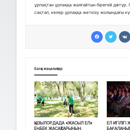
ұрпақтан ұрпаққа жалғайтын бірегей дәстү
сақтап, келер ұрпаққа жеткізу жолындағы кү
Facebook
Twitter
Басқа жаңалықтар
ҚЫЗЫЛОРДАДА «ЖАСЫЛ ЕЛ»
ЕЛ ИГІЛІГ
ЕҢБЕК ЖАСАҚТАРЫНЫҢ
БАҒАЛАНЫ