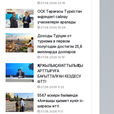
07.08.2026 22:18
ОСК Төрағасы Түркістан
өңіріндегі сайлау
учаскелерін аралады
07.08.2026 16:08
Доходы Турции от
туризма в первом
полугодии достигли 25,8
миллиарда долларов
07.08.2026 14:19
ҚАРЖЫЛЫҚ САУАТТЫЛЫҚТЫ
АРТТЫРУҒА
БАҒЫТТАЛҒАН КЕЗДЕСУ
ӨТТІ
07.08.2026 11:22
5547 әскери бөлімінде
«Алғашқы қызмет күні» іс-
шарасы өтті
07.08.2026 11:17