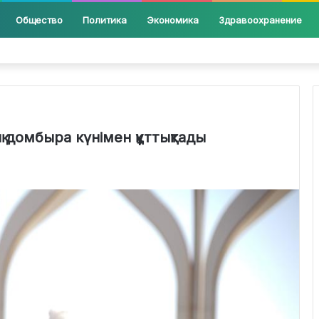
Общество
Политика
Экономика
Здравоохранение
қ домбыра күнімен құттықтады