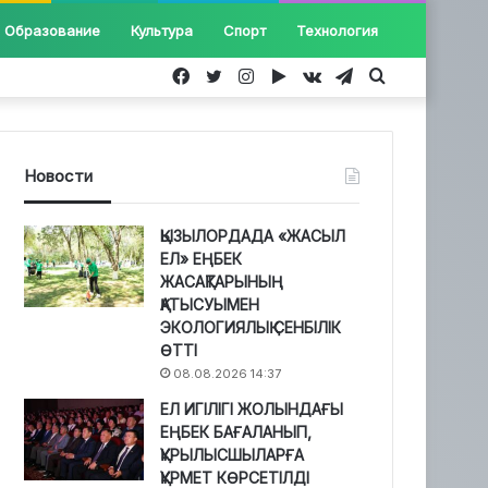
Образование
Культура
Спорт
Технология
Facebook
Twitter
Instagram
Google
vk.com
Telegram
Іздеу...
Play
Новости
ҚЫЗЫЛОРДАДА «ЖАСЫЛ
ЕЛ» ЕҢБЕК
ЖАСАҚТАРЫНЫҢ
ҚАТЫСУЫМЕН
ЭКОЛОГИЯЛЫҚ СЕНБІЛІК
ӨТТІ
08.08.2026 14:37
ЕЛ ИГІЛІГІ ЖОЛЫНДАҒЫ
ЕҢБЕК БАҒАЛАНЫП,
ҚҰРЫЛЫСШЫЛАРҒА
ҚҰРМЕТ КӨРСЕТІЛДІ