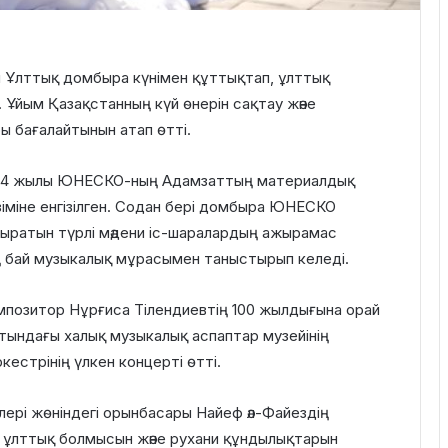
Ұлттық домбыра күнімен құттықтап, ұлттық
 Ұйым Қазақстанның күй өнерін сақтау және
 бағалайтынын атап өтті.
014 жылы ЮНЕСКО-ның Адамзаттың материалдық
іміне енгізілген. Содан бері домбыра ЮНЕСКО
ратын түрлі мәдени іс-шаралардың ажырамас
ың бай музыкалық мұрасымен таныстырып келеді.
омпозитор Нұрғиса Тілендиевтің 100 жылдығына орай
ындағы халық музыкалық аспаптар музейінің
естрінің үлкен концерті өтті.
рі жөніндегі орынбасары Найеф әл-Файездің
, ұлттық болмысын және рухани құндылықтарын