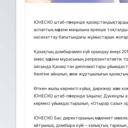
ЮНЕСКО штаб-пәтерінде қазақстандықтарды 
аспаптың мәдени маңызына ерекше тоқталды.
насихаттау бағытындағы жұмыстарын жоғары
Қазақтың домбырамен күй орындау өнері 2
емес мәдени мұрасының репрезентативтік тіз
аясында Қазақстан дипломаттары ұйымдасты
бөлігіне айналып, әлем жұртшылығын қазақт
Өткен жылы көрнекті күйші, дирижер және к
ЮНЕСКО штаб-пәтерінде Ықылас Дүкенұлы ат
көрмесі ұйымдастырылып, «Отырар сазы» орк
ЮНЕСКО Бас директорының мәдениет мәселеле
айтуынша, домбыра күйі – халықтың тарихын