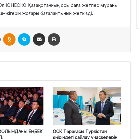
р. Ол ЮНЕСКО Қазақстанның осы баға жетпес мұраны
ш-жігерін жоғары бағалайтынын жеткізді.
VKontakte
Odnoklassniki
Skype
Поштаға жіберу
Принтерден шығару
І ЖОЛЫНДАҒЫ ЕҢБЕК
ОСК Төрағасы Түркістан
П,
өңіріндегі сайлау учаскелерін