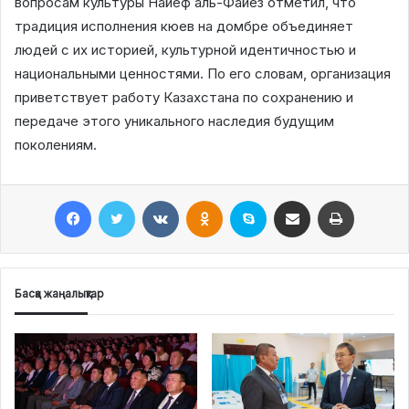
вопросам культуры Найеф аль-Файез отметил, что
традиция исполнения кюев на домбре объединяет
людей с их историей, культурной идентичностью и
национальными ценностями. По его словам, организация
приветствует работу Казахстана по сохранению и
передаче этого уникального наследия будущим
поколениям.
Facebook
Twitter
VKontakte
Odnoklassniki
Skype
Поштаға жіберу
Принтерден шығару
Басқа жаңалықтар