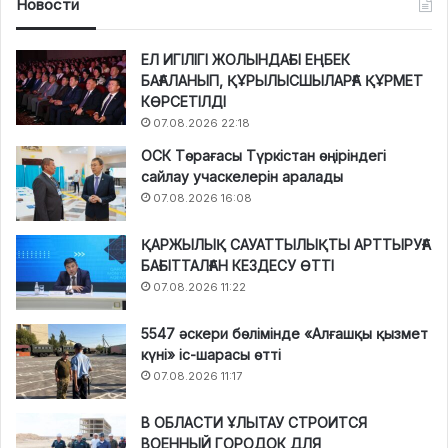
Новости
ЕЛ ИГІЛІГІ ЖОЛЫНДАҒЫ ЕҢБЕК
БАҒАЛАНЫП, ҚҰРЫЛЫСШЫЛАРҒА ҚҰРМЕТ
КӨРСЕТІЛДІ
07.08.2026 22:18
ОСК Төрағасы Түркістан өңіріндегі
сайлау учаскелерін аралады
07.08.2026 16:08
ҚАРЖЫЛЫҚ САУАТТЫЛЫҚТЫ АРТТЫРУҒА
БАҒЫТТАЛҒАН КЕЗДЕСУ ӨТТІ
07.08.2026 11:22
5547 әскери бөлімінде «Алғашқы қызмет
күні» іс-шарасы өтті
07.08.2026 11:17
В ОБЛАСТИ ҰЛЫТАУ СТРОИТСЯ
ВОЕННЫЙ ГОРОДОК ДЛЯ