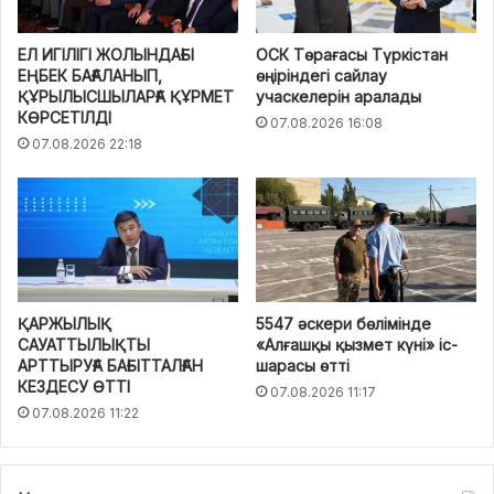
ЕЛ ИГІЛІГІ ЖОЛЫНДАҒЫ
ОСК Төрағасы Түркістан
ЕҢБЕК БАҒАЛАНЫП,
өңіріндегі сайлау
ҚҰРЫЛЫСШЫЛАРҒА ҚҰРМЕТ
учаскелерін аралады
КӨРСЕТІЛДІ
07.08.2026 16:08
07.08.2026 22:18
ҚАРЖЫЛЫҚ
5547 әскери бөлімінде
САУАТТЫЛЫҚТЫ
«Алғашқы қызмет күні» іс-
АРТТЫРУҒА БАҒЫТТАЛҒАН
шарасы өтті
КЕЗДЕСУ ӨТТІ
07.08.2026 11:17
07.08.2026 11:22