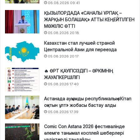
06.08.2026 09:41
ҚЫЗЫЛОРДАДА «САНАЛЫ ҰРПАҚ –
ЖАРҚЫН БОЛАШАҚ» АТТЫ КЕҢЕЙТІЛГЕН
МӘЖІЛІС ӨТТІ
05.08.2026 20:18
Казахстан стал лучшей страной
Центральной Азии для переезда
05.08.2026 20:17
🔥 ӨРТ ҚАУІПСІЗДІГІ – ӘРКІМНІҢ
ЖАУАПКЕРШІЛІГІ
05.08.2026 17:40
Астанада ауқымды республикалық «Кітап
оқитын ұлт» жобасы бастау алды
05.08.2026 17:39
Comic Con Astana 2026 фестивалінде
әлемге танымал косплей шеберлері
үздіктерді таңдайды