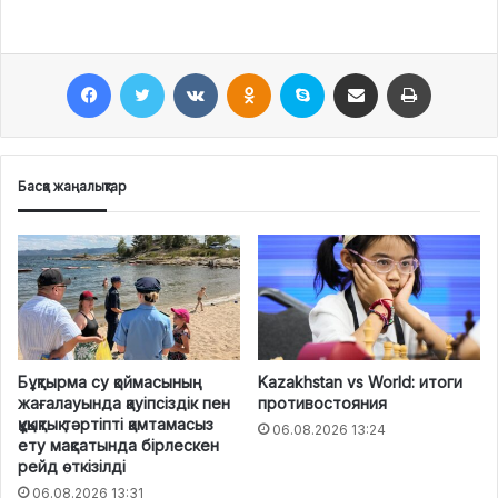
Facebook
Twitter
VKontakte
Odnoklassniki
Skype
Поштаға жіберу
Принтерден шығару
Басқа жаңалықтар
Бұқтырма су қоймасының
Kazakhstan vs World: итоги
жағалауында қауіпсіздік пен
противостояния
құқықтық тәртіпті қамтамасыз
06.08.2026 13:24
ету мақсатында бірлескен
рейд өткізілді
06.08.2026 13:31