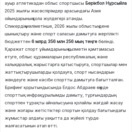
ауыр атлетикадан облыс спортшысы
Берікбол Нұрсыйла
2025 жылғы жасөспірімдер арасындағы Азия
ойындарының қола жүлдегері атанды.
Спикердің мәліметінше, 2026 жылы облыстың дене
шынықтыру және спорт саласын дамытуға жергілікті
бюджеттен
6 млрд 356 млн 256 мың теңге
бөлінді.
Қаражат спорт ұйымдарының қызметін қамтамасыз
етуге, облыс құрамаларын республикалық және
халықаралық жарыстарға қатыстыруға, спортшылар мен
жаттықтырушыларды қолдауға, спорт нысандарын
жөндеуге және кәсіби спортты дамытуға бағытталған.
Брифинг қорытындысында Елдос Абдраев өңірде
спорттық инфрақұрылымды дамыту, тұрғындардың
спортпен тұрақты айналысуына қолайлы жағдай жасау
және жоғары жетістіктер спортын қолдау бағытындағы
жұмыстар алдағы уақытта да жүйелі түрде
жалғасатынын атап өтті.