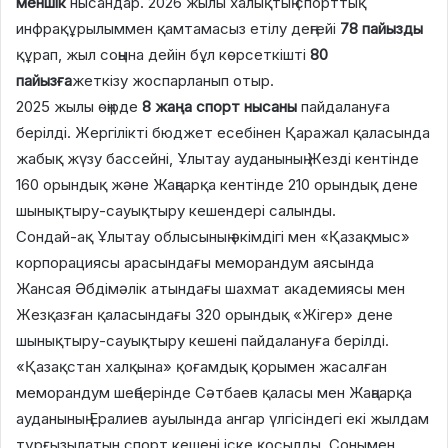
меншік
нысандар. 2026 жылы халықтың спорттық
инфрақұрылыммен қамтамасыз етілу деңгейі
78 пайызды
құрап, жыл соңына дейін бұл көрсеткішті
80
пайызға
жеткізу жоспарланып отыр.
2025 жылы өңірде
8 жаңа спорт нысаны
пайдалануға
берілді. Жергілікті бюджет есебінен Қаражал қаласында
жабық жүзу бассейні, Ұлытау ауданының Жезді кентінде
160 орындық және Жаңаарқа кентінде 210 орындық дене
шынықтыру-сауықтыру кешендері салынды.
Сондай-ақ Ұлытау облысының әкімдігі мен «Қазақмыс»
корпорациясы арасындағы меморандум аясында
Жансая Әбдімәлік атындағы шахмат академиясы мен
Жезқазған қаласындағы 320 орындық «Жігер» дене
шынықтыру-сауықтыру кешені пайдалануға берілді.
«Қазақстан халқына» қоғамдық қорымен жасалған
меморандум шеңберінде Сәтбаев қаласы мен Жаңаарқа
ауданының Ералиев ауылында ангар үлгісіндегі екі жылдам
тұрғызылатын спорт кешені іске қосылды. Сонымен