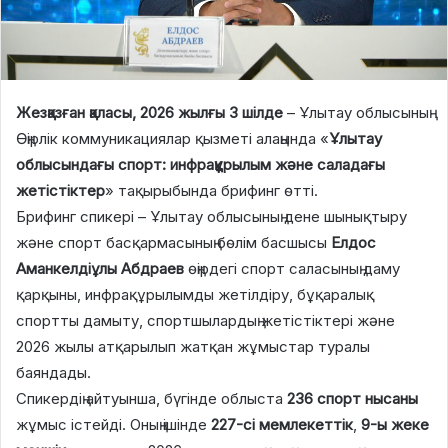
Жезқазған қаласы, 2026 жылғы 3 шілде
– Ұлытау облысының
Өңірлік коммуникациялар қызметі алаңында «
Ұлытау
облысындағы спорт: инфрақұрылым және саладағы
жетістіктер
» тақырыбында брифинг өтті.
Брифинг спикері – Ұлытау облысының дене шынықтыру
және спорт басқармасының бөлім басшысы
Елдос
Аманкелдіұлы Абдраев
өңірдегі спорт саласының даму
қарқыны, инфрақұрылымды жетілдіру, бұқаралық
спортты дамыту, спортшылардың жетістіктері және
2026 жылы атқарылып жатқан жұмыстар туралы
баяндады.
Спикердің айтуынша, бүгінде облыста
236 спорт нысаны
жұмыс істейді. Оның ішінде
227-сі мемлекеттік
,
9-ы жеке