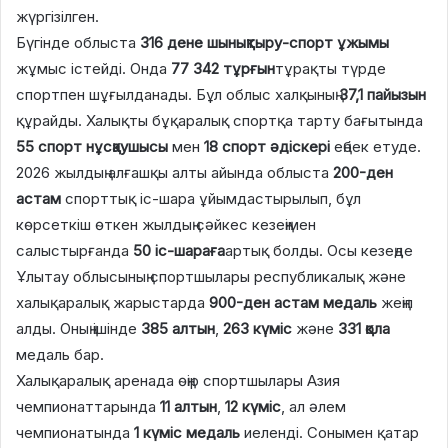
жүргізілген.
Бүгінде облыста
316 дене шынықтыру-спорт ұжымы
жұмыс істейді. Онда
77 342 тұрғын
тұрақты түрде
спортпен шұғылданады. Бұл облыс халқының
37,1 пайызын
құрайды. Халықты бұқаралық спортқа тарту бағытында
55 спорт нұсқаушысы
мен
18 спорт әдіскері
еңбек етуде.
2026 жылдың алғашқы алты айында облыста
200-ден
астам
спорттық іс-шара ұйымдастырылып, бұл
көрсеткіш өткен жылдың сәйкес кезеңімен
салыстырғанда
50 іс-шараға
артық болды. Осы кезеңде
Ұлытау облысының спортшылары республикалық және
халықаралық жарыстарда
900-ден астам медаль
жеңіп
алды. Оның ішінде
385 алтын
,
263 күміс
және
331 қола
медаль бар.
Халықаралық аренада өңір спортшылары Азия
чемпионаттарында
11 алтын
,
12 күміс
, ал әлем
чемпионатында
1 күміс медаль
иеленді. Сонымен қатар