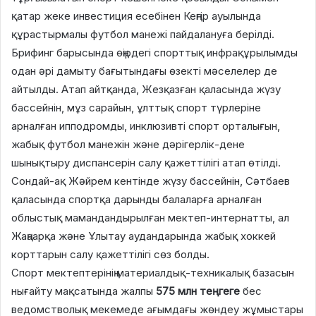
қатар жеке инвестиция есебінен Кеңгір ауылында
құрастырмалы футбол манежі пайдалануға берілді.
Брифинг барысында өңірдегі спорттық инфрақұрылымды
одан әрі дамыту бағытындағы өзекті мәселелер де
айтылды. Атап айтқанда, Жезқазған қаласында жүзу
бассейнін, мұз сарайын, ұлттық спорт түрлеріне
арналған ипподромды, инклюзивті спорт орталығын,
жабық футбол манежін және дәрігерлік-дене
шынықтыру диспансерін салу қажеттілігі атап өтілді.
Сондай-ақ Жәйрем кентінде жүзу бассейнін, Сәтбаев
қаласында спортқа дарынды балаларға арналған
облыстық мамандандырылған мектеп-интернатты, ал
Жаңаарқа және Ұлытау аудандарында жабық хоккей
корттарын салу қажеттілігі сөз болды.
Спорт мектептерінің материалдық-техникалық базасын
нығайту мақсатында жалпы
575 млн теңгеге
бес
ведомстволық мекемеде ағымдағы жөндеу жұмыстары