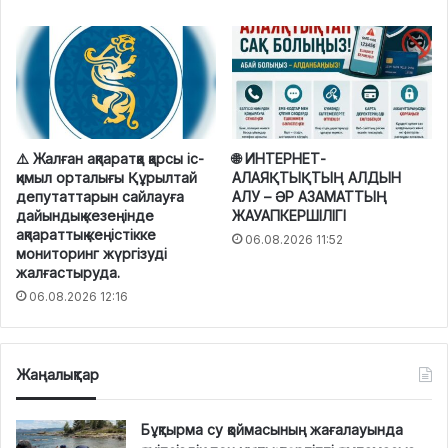
⚠️ Жалған ақпаратқа қарсы іс-
🌐 ИНТЕРНЕТ-
қимыл орталығы Құрылтай
АЛАЯҚТЫҚТЫҢ АЛДЫН
депутаттарын сайлауға
АЛУ – ӘР АЗАМАТТЫҢ
дайындық кезеңінде
ЖАУАПКЕРШІЛІГІ
ақпараттық кеңістікке
06.08.2026 11:52
мониторинг жүргізуді
жалғастыруда.
06.08.2026 12:16
Жаңалықтар
Бұқтырма су қоймасының жағалауында