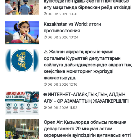
қауіпсіздік пен құқықтық тәртіпті қамтамасыз
ету мақсатында бірлескен рейд өткізілді
06.08.2026 13:31
Kazakhstan vs World: итоги
противостояния
06.08.2026 13:24
⚠️ Жалған ақпаратқа қарсы іс-қимыл
орталығы Құрылтай депутаттарын
сайлауға дайындық кезеңінде ақпараттық
кеңістікке мониторинг жүргізуді
жалғастыруда.
06.08.2026 12:16
🌐 ИНТЕРНЕТ-АЛАЯҚТЫҚТЫҢ АЛДЫН
АЛУ – ӘР АЗАМАТТЫҢ ЖАУАПКЕРШІЛІГІ
06.08.2026 11:52
Open Air: Қызылорда облысы полиция
департаменті 20 мыңнан астам
көрерменнің қауіпсіздігін қамтамасыз етті