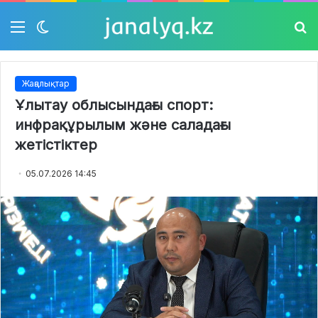
Мәзір
Switch
Із
skin
Жаңалықтар
Ұлытау облысындағы спорт:
инфрақұрылым және саладағы
жетістіктер
05.07.2026 14:45