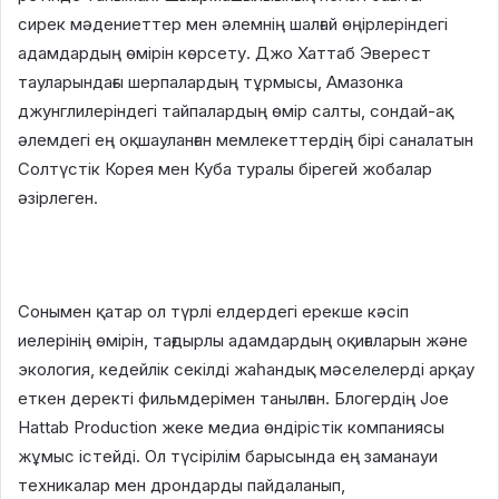
сирек мәдениеттер мен әлемнің шалғай өңірлеріндегі
адамдардың өмірін көрсету. Джо Хаттаб Эверест
тауларындағы шерпалардың тұрмысы, Амазонка
джунглилеріндегі тайпалардың өмір салты, сондай-ақ
әлемдегі ең оқшауланған мемлекеттердің бірі саналатын
Солтүстік Корея мен Куба туралы бірегей жобалар
әзірлеген.
Сонымен қатар ол түрлі елдердегі ерекше кәсіп
иелерінің өмірін, тағдырлы адамдардың оқиғаларын және
экология, кедейлік секілді жаһандық мәселелерді арқау
еткен деректі фильмдерімен танылған. Блогердің Joe
Hattab Production жеке медиа өндірістік компаниясы
жұмыс істейді. Ол түсірілім барысында ең заманауи
техникалар мен дрондарды пайдаланып,