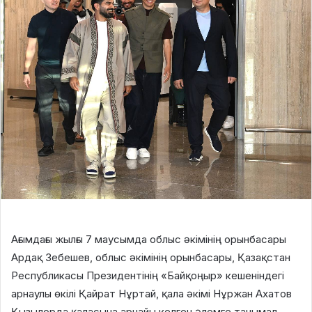
Ағымдағы жылғы 7 маусымда облыс әкімінің орынбасары
Ардақ Зебешев, облыс әкімінің орынбасары, Қазақстан
Республикасы Президентінің «Байқоңыр» кешеніндегі
арнаулы өкілі Қайрат Нұртай, қала әкімі Нұржан Ахатов
Қызылорда қаласына арнайы келген әлемге танымал