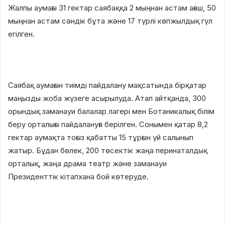
Жалпы аумағы 31 гектар саябаққа 2 мыңнан астам ағаш, 50
мыңнан астам сәндік бұта және 17 түрлі көпжылдық гүл
егілген.
Саябақ аумағын тиімді пайдалану мақсатында бірқатар
маңызды жоба жүзеге асырылуда. Атап айтқанда, 300
орындық заманауи балалар лагері мен Ботаникалық білім
беру орталығы пайдалануға берілген. Сонымен қатар 8,2
гектар аумақта тоғыз қабатты 15 тұрғын үй салынып
жатыр. Бұдан бөлек, 200 төсектік жаңа перинаталдық
орталық, жаңа драма театр және заманауи
Президенттік кітапхана бой көтеруде.