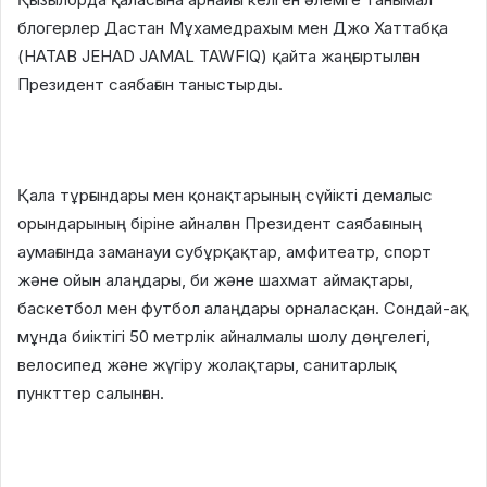
блогерлер Дастан Мұхамедрахым мен Джо Хаттабқа
(HATAB JEHAD JAMAL TAWFIQ) қайта жаңғыртылған
Президент саябағын таныстырды.
Қала тұрғындары мен қонақтарының сүйікті демалыс
орындарының біріне айналған Президент саябағының
аумағында заманауи субұрқақтар, амфитеатр, спорт
және ойын алаңдары, би және шахмат аймақтары,
баскетбол мен футбол алаңдары орналасқан. Сондай-ақ
мұнда биіктігі 50 метрлік айналмалы шолу дөңгелегі,
велосипед және жүгіру жолақтары, санитарлық
пункттер салынған.