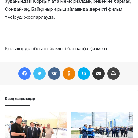
ауданындағы Қорқыт ата мемориалдық кешеніне бармақ.
Сондай-ақ, Байқоңыр ғарыш айлағында деректі фильм
түсіруді жоспарлауда.
Қызылорда облысы әкімінің баспасөз қызметі
Facebook
Twitter
VKontakte
Odnoklassniki
Skype
Поштаға жіберу
Принтерден шығару
Басқа жаңалықтар