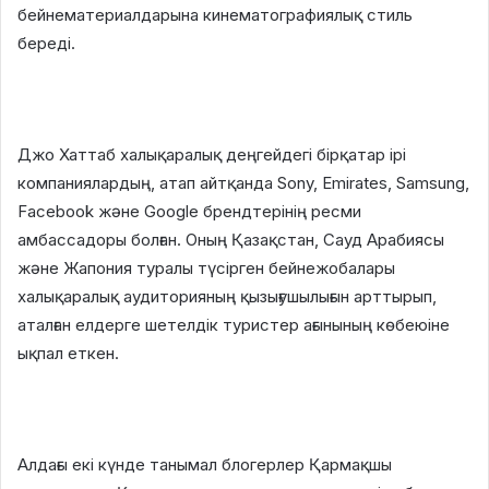
бейнематериалдарына кинематографиялық стиль
береді.
Джо Хаттаб халықаралық деңгейдегі бірқатар ірі
компаниялардың, атап айтқанда Sony, Emirates, Samsung,
Facebook және Google брендтерінің ресми
амбассадоры болған. Оның Қазақстан, Сауд Арабиясы
және Жапония туралы түсірген бейнежобалары
халықаралық аудиторияның қызығушылығын арттырып,
аталған елдерге шетелдік туристер ағынының көбеюіне
ықпал еткен.
Алдағы екі күнде танымал блогерлер Қармақшы