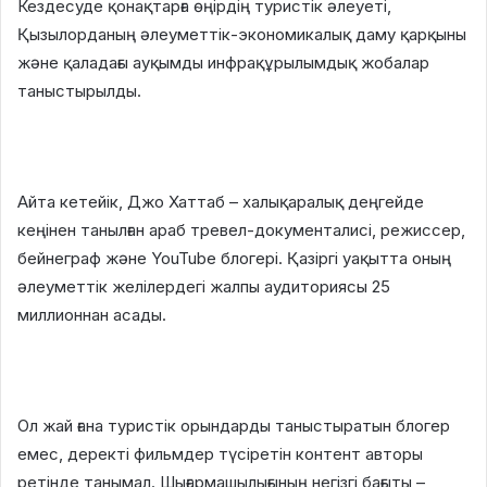
Кездесуде қонақтарға өңірдің туристік әлеуеті,
Қызылорданың әлеуметтік-экономикалық даму қарқыны
және қаладағы ауқымды инфрақұрылымдық жобалар
таныстырылды.
Айта кетейік, Джо Хаттаб – халықаралық деңгейде
кеңінен танылған араб тревел-документалисі, режиссер,
бейнеграф және YouTube блогері. Қазіргі уақытта оның
әлеуметтік желілердегі жалпы аудиториясы 25
миллионнан асады.
Ол жай ғана туристік орындарды таныстыратын блогер
емес, деректі фильмдер түсіретін контент авторы
ретінде танымал. Шығармашылығының негізгі бағыты –