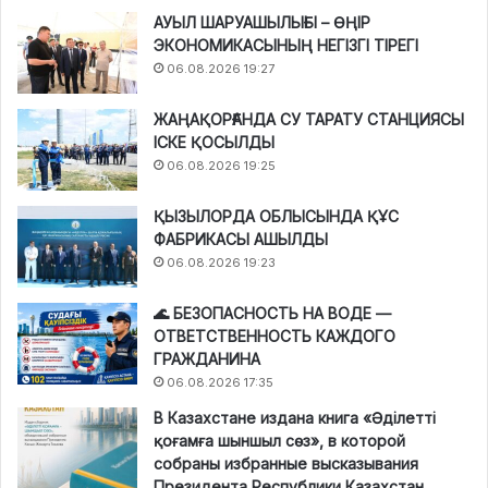
АУЫЛ ШАРУАШЫЛЫҒЫ – ӨҢІР
ЭКОНОМИКАСЫНЫҢ НЕГІЗГІ ТІРЕГІ
06.08.2026 19:27
ЖАҢАҚОРҒАНДА СУ ТАРАТУ СТАНЦИЯСЫ
ІСКЕ ҚОСЫЛДЫ
06.08.2026 19:25
ҚЫЗЫЛОРДА ОБЛЫСЫНДА ҚҰС
ФАБРИКАСЫ АШЫЛДЫ
06.08.2026 19:23
🌊 БЕЗОПАСНОСТЬ НА ВОДЕ —
ОТВЕТСТВЕННОСТЬ КАЖДОГО
ГРАЖДАНИНА
06.08.2026 17:35
В Казахстане издана книга «Әділетті
қоғамға шыншыл сөз», в которой
собраны избранные высказывания
Президента Республики Казахстан