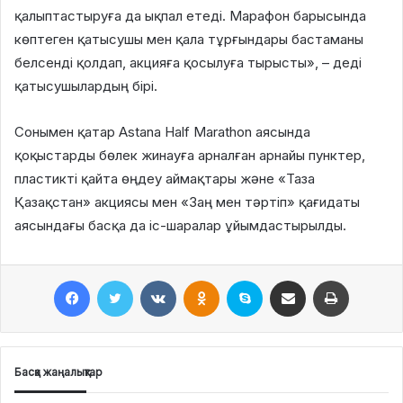
қалыптастыруға да ықпал етеді. Марафон барысында
көптеген қатысушы мен қала тұрғындары бастаманы
белсенді қолдап, акцияға қосылуға тырысты», – деді
қатысушылардың бірі.
Сонымен қатар Astana Half Marathon аясында
қоқыстарды бөлек жинауға арналған арнайы пунктер,
пластикті қайта өңдеу аймақтары және «Таза
Қазақстан» акциясы мен «Заң мен тәртіп» қағидаты
аясындағы басқа да іс-шаралар ұйымдастырылды.
Facebook
Twitter
VKontakte
Odnoklassniki
Skype
Поштаға жіберу
Принтерден шығару
Басқа жаңалықтар