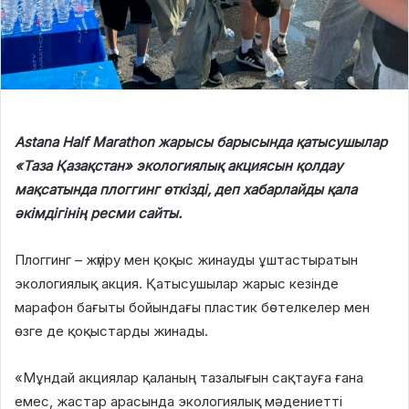
Astana Half Marathon жарысы барысында қатысушылар
«Таза Қазақстан» экологиялық акциясын қолдау
мақсатында плоггинг өткізді, деп хабарлайды қала
әкімдігінің ресми сайты.
Плоггинг – жүгіру мен қоқыс жинауды ұштастыратын
экологиялық акция. Қатысушылар жарыс кезінде
марафон бағыты бойындағы пластик бөтелкелер мен
өзге де қоқыстарды жинады.
«Мұндай акциялар қаланың тазалығын сақтауға ғана
емес, жастар арасында экологиялық мәдениетті