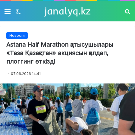
Мәзір
Switch
Із
skin
Новости
Astana Half Marathon қатысушылары
«Таза Қазақстан» акциясын қолдап,
плоггинг өткізді
07.06.2026 14:41