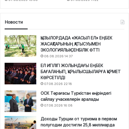
Новости
ҚЫЗЫЛОРДАДА «ЖАСЫЛ ЕЛ» ЕҢБЕК
ЖАСАҚТАРЫНЫҢ ҚАТЫСУЫМЕН
ЭКОЛОГИЯЛЫҚ СЕНБІЛІК ӨТТІ
08.08.2026 14:37
ЕЛ ИГІЛІГІ ЖОЛЫНДАҒЫ ЕҢБЕК
БАҒАЛАНЫП, ҚҰРЫЛЫСШЫЛАРҒА ҚҰРМЕТ
КӨРСЕТІЛДІ
07.08.2026 22:18
ОСК Төрағасы Түркістан өңіріндегі
сайлау учаскелерін аралады
07.08.2026 16:08
Доходы Турции от туризма в первом
полугодии достигли 25,8 миллиарда