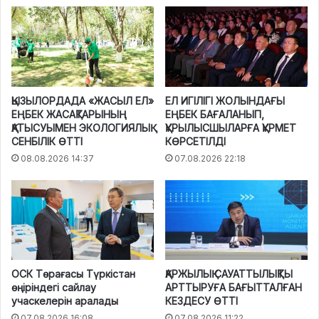
ҚЫЗЫЛОРДАДА «ЖАСЫЛ ЕЛ»
ЕЛ ИГІЛІГІ ЖОЛЫНДАҒЫ
ЕҢБЕК ЖАСАҚТАРЫНЫҢ
ЕҢБЕК БАҒАЛАНЫП,
ҚАТЫСУЫМЕН ЭКОЛОГИЯЛЫҚ
ҚҰРЫЛЫСШЫЛАРҒА ҚҰРМЕТ
СЕНБІЛІК ӨТТІ
КӨРСЕТІЛДІ
08.08.2026 14:37
07.08.2026 22:18
ОСК Төрағасы Түркістан
ҚАРЖЫЛЫҚ САУАТТЫЛЫҚТЫ
өңіріндегі сайлау
АРТТЫРУҒА БАҒЫТТАЛҒАН
учаскелерін аралады
КЕЗДЕСУ ӨТТІ
07.08.2026 16:08
07.08.2026 11:22