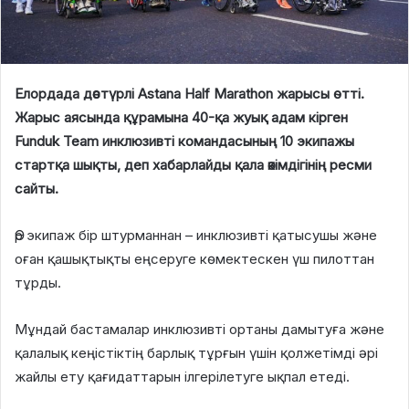
Елордада дәстүрлі Astana Half Marathon жарысы өтті.
Жарыс аясында құрамына 40-қа жуық адам кірген
Funduk Team инклюзивті командасының 10 экипажы
стартқа шықты, деп хабарлайды қала әкімдігінің ресми
сайты.
Әр экипаж бір штурманнан – инклюзивті қатысушы және
оған қашықтықты еңсеруге көмектескен үш пилоттан
тұрды.
Мұндай бастамалар инклюзивті ортаны дамытуға және
қалалық кеңістіктің барлық тұрғын үшін қолжетімді әрі
жайлы ету қағидаттарын ілгерілетуге ықпал етеді.