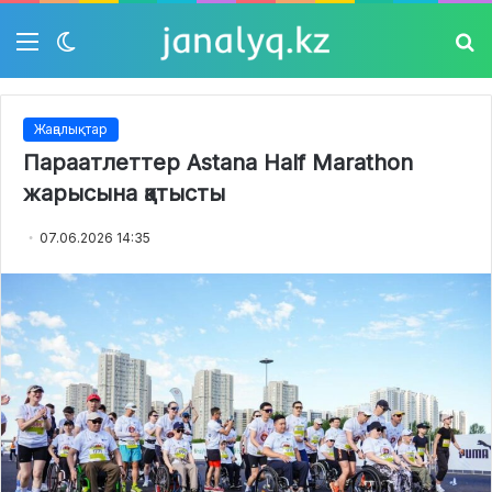
Мәзір
Switch
Із
skin
Жаңалықтар
Параатлеттер Astana Half Marathon
жарысына қатысты
07.06.2026 14:35