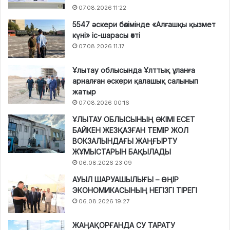
07.08.2026 11:22
5547 әскери бөлімінде «Алғашқы қызмет
күні» іс-шарасы өтті
07.08.2026 11:17
Ұлытау облысында Ұлттық ұланға
арналған әскери қалашық салынып
жатыр
07.08.2026 00:16
ҰЛЫТАУ ОБЛЫСЫНЫҢ ӘКІМІ ЕСЕТ
БАЙКЕН ЖЕЗҚАЗҒАН ТЕМІР ЖОЛ
ВОКЗАЛЫНДАҒЫ ЖАҢҒЫРТУ
ЖҰМЫСТАРЫН БАҚЫЛАДЫ
06.08.2026 23:09
АУЫЛ ШАРУАШЫЛЫҒЫ – ӨҢІР
ЭКОНОМИКАСЫНЫҢ НЕГІЗГІ ТІРЕГІ
06.08.2026 19:27
ЖАҢАҚОРҒАНДА СУ ТАРАТУ