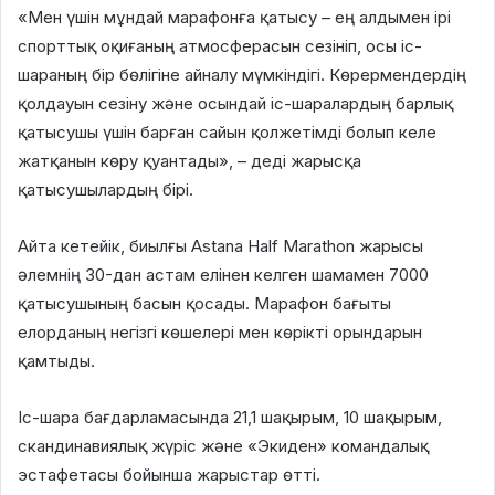
«Мен үшін мұндай марафонға қатысу – ең алдымен ірі
спорттық оқиғаның атмосферасын сезініп, осы іс-
шараның бір бөлігіне айналу мүмкіндігі. Көрермендердің
қолдауын сезіну және осындай іс-шаралардың барлық
қатысушы үшін барған сайын қолжетімді болып келе
жатқанын көру қуантады», – деді жарысқа
қатысушылардың бірі.
Айта кетейік, биылғы Astana Half Marathon жарысы
әлемнің 30-дан астам елінен келген шамамен 7000
қатысушының басын қосады. Марафон бағыты
елорданың негізгі көшелері мен көрікті орындарын
қамтыды.
Іс-шара бағдарламасында 21,1 шақырым, 10 шақырым,
скандинавиялық жүріс және «Экиден» командалық
эстафетасы бойынша жарыстар өтті.