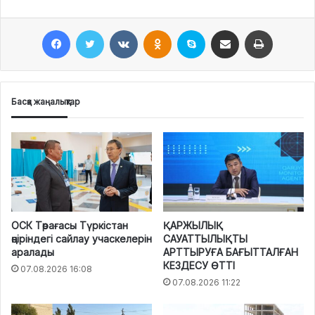
Facebook
Twitter
VKontakte
Odnoklassniki
Skype
Поштаға жіберу
Принтерден шығару
Басқа жаңалықтар
ОСК Төрағасы Түркістан
ҚАРЖЫЛЫҚ
өңіріндегі сайлау учаскелерін
САУАТТЫЛЫҚТЫ
аралады
АРТТЫРУҒА БАҒЫТТАЛҒАН
КЕЗДЕСУ ӨТТІ
07.08.2026 16:08
07.08.2026 11:22