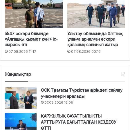
5547 әскери бөлімінде
Ұлытау облысында Ұлттық
«Алғашқы қызмет күні» іс-
ұланға арналған әскери
шарасы өтті
қалашық салынып жатыр
07.08.2026 11:17
07.08.2026 00:16
Жаңалықтар
ОСК Төрағасы Түркістан өңіріндегі сайлау
учаскелерін аралады
07.08.2026 16:08
ҚАРЖЫЛЫҚ САУАТТЫЛЫҚТЫ
АРТТЫРУҒА БАҒЫТТАЛҒАН КЕЗДЕСУ
ӨТТІ