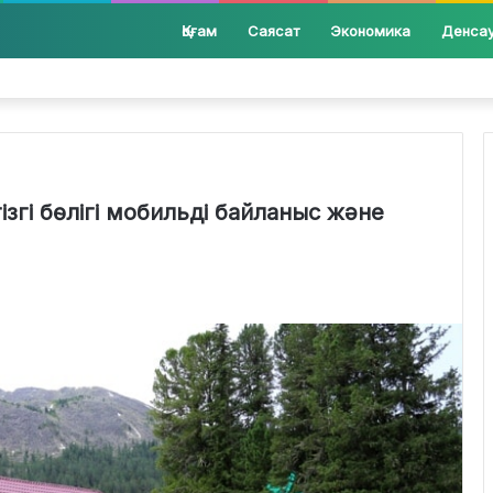
Қоғам
Саясат
Экономика
Денса
згі бөлігі мобильді байланыс және