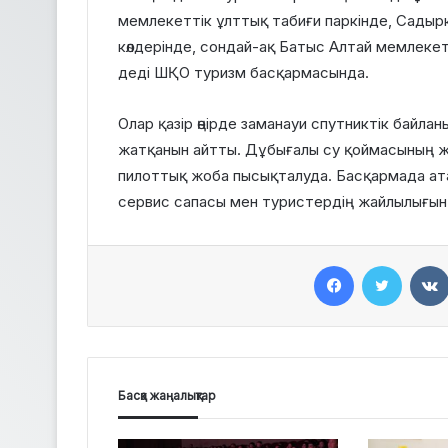
мемлекеттік ұлттық табиғи паркінде, Садырк
көлдерінде, сондай-ақ Батыс Алтай мемлеке
деді ШҚО туризм басқармасында.
Олар қазір өңірде заманауи спутниктік байла
жатқанын айтты. Дұбығалы су қоймасының ж
пилоттық жоба пысықталуда. Басқармада атап
сервис сапасы мен туристердің жайлылығын 
Facebook
Twitter
Басқа жаңалықтар