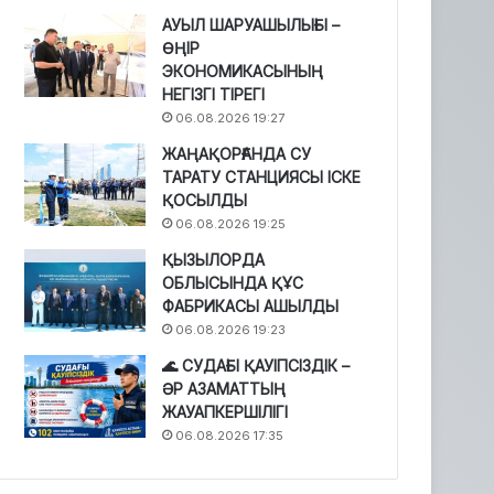
АУЫЛ ШАРУАШЫЛЫҒЫ –
ӨҢІР
ЭКОНОМИКАСЫНЫҢ
НЕГІЗГІ ТІРЕГІ
06.08.2026 19:27
ЖАҢАҚОРҒАНДА СУ
ТАРАТУ СТАНЦИЯСЫ ІСКЕ
ҚОСЫЛДЫ
06.08.2026 19:25
ҚЫЗЫЛОРДА
ОБЛЫСЫНДА ҚҰС
ФАБРИКАСЫ АШЫЛДЫ
06.08.2026 19:23
🌊 СУДАҒЫ ҚАУІПСІЗДІК –
ӘР АЗАМАТТЫҢ
ЖАУАПКЕРШІЛІГІ
06.08.2026 17:35