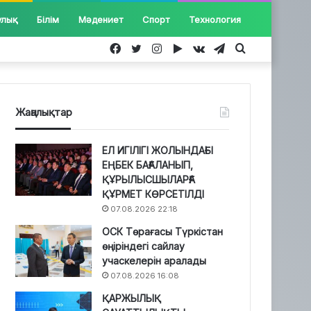
улық
Білім
Мәдениет
Спорт
Технология
Facebook
Twitter
Instagram
Google
vk.com
Telegram
Іздеу...
Play
Жаңалықтар
ЕЛ ИГІЛІГІ ЖОЛЫНДАҒЫ
ЕҢБЕК БАҒАЛАНЫП,
ҚҰРЫЛЫСШЫЛАРҒА
ҚҰРМЕТ КӨРСЕТІЛДІ
07.08.2026 22:18
ОСК Төрағасы Түркістан
өңіріндегі сайлау
учаскелерін аралады
07.08.2026 16:08
ҚАРЖЫЛЫҚ