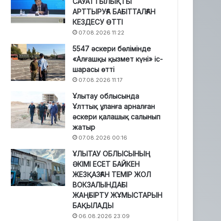
САУАТТЫЛЫҚТЫ
АРТТЫРУҒА БАҒЫТТАЛҒАН
КЕЗДЕСУ ӨТТІ
07.08.2026 11:22
5547 әскери бөлімінде
«Алғашқы қызмет күні» іс-
шарасы өтті
07.08.2026 11:17
Ұлытау облысында
Ұлттық ұланға арналған
әскери қалашық салынып
жатыр
07.08.2026 00:16
ҰЛЫТАУ ОБЛЫСЫНЫҢ
ӘКІМІ ЕСЕТ БАЙКЕН
ЖЕЗҚАЗҒАН ТЕМІР ЖОЛ
ВОКЗАЛЫНДАҒЫ
ЖАҢҒЫРТУ ЖҰМЫСТАРЫН
БАҚЫЛАДЫ
06.08.2026 23:09