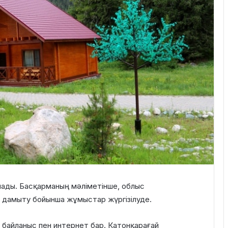
рлады. Басқарманың мәліметінше, облыс
 дамыту бойынша жұмыстар жүргізілуде.
 байланыс пен интернет бар. Катонқарағай