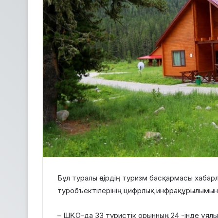
Бұл туралы өңірдің туризм басқармасы хаба
туробъектілерінің цифрлық инфрақұрылымын
– ШҚО-да 33 туристік орынның 24 -інде ұялы