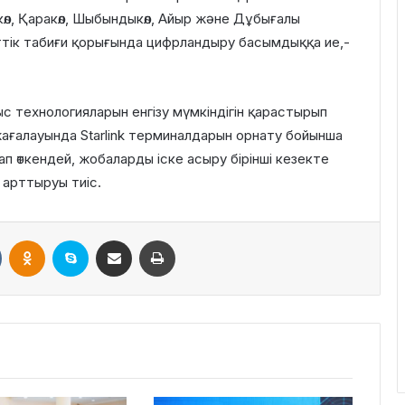
өл, Қаракөл, Шыбындыкөл, Айыр және Дұбығалы
ттік табиғи қорығында цифрландыру басымдыққа ие,-
ныс технологияларын енгізу мүмкіндігін қарастырып
ағалауында Starlink терминалдарын орнату бойынша
 өткендей, жобаларды іске асыру бірінші кезекте
арттыруы тиіс.
VKontakte
Odnoklassniki
Skype
Поштаға жіберу
Принтерден шығару