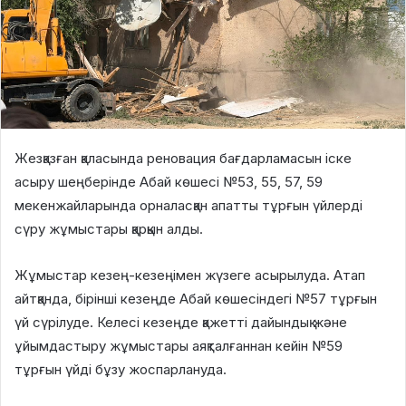
Жезқазған қаласында реновация бағдарламасын іске
асыру шеңберінде Абай көшесі №53, 55, 57, 59
мекенжайларында орналасқан апатты тұрғын үйлерді
сүру жұмыстары қарқын алды.
Жұмыстар кезең-кезеңімен жүзеге асырылуда. Атап
айтқанда, бірінші кезеңде Абай көшесіндегі №57 тұрғын
үй сүрілуде. Келесі кезеңде қажетті дайындық және
ұйымдастыру жұмыстары аяқталғаннан кейін №59
тұрғын үйді бұзу жоспарлануда.