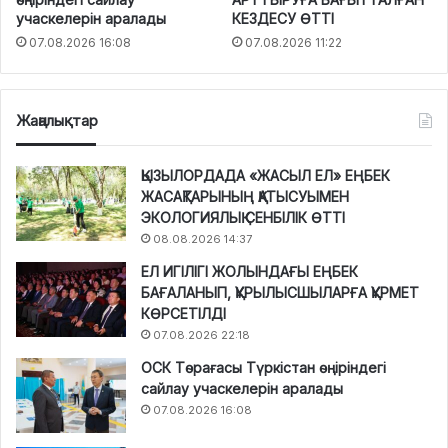
учаскелерін аралады
КЕЗДЕСУ ӨТТІ
07.08.2026 16:08
07.08.2026 11:22
Жаңалықтар
ҚЫЗЫЛОРДАДА «ЖАСЫЛ ЕЛ» ЕҢБЕК
ЖАСАҚТАРЫНЫҢ ҚАТЫСУЫМЕН
ЭКОЛОГИЯЛЫҚ СЕНБІЛІК ӨТТІ
08.08.2026 14:37
ЕЛ ИГІЛІГІ ЖОЛЫНДАҒЫ ЕҢБЕК
БАҒАЛАНЫП, ҚҰРЫЛЫСШЫЛАРҒА ҚҰРМЕТ
КӨРСЕТІЛДІ
07.08.2026 22:18
ОСК Төрағасы Түркістан өңіріндегі
сайлау учаскелерін аралады
07.08.2026 16:08