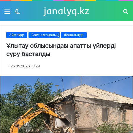
Мәзір
Switch
Із
skin
Аймақтар
Басты жаңалық
Жаңалықтар
Ұлытау облысындағы апатты үйлерді
сүру басталды
25.05.2026 10:29