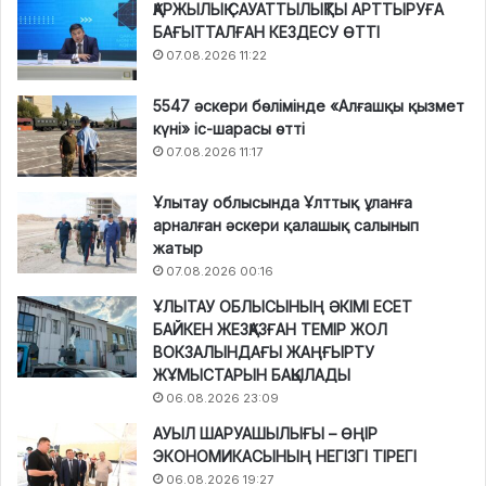
ҚАРЖЫЛЫҚ САУАТТЫЛЫҚТЫ АРТТЫРУҒА
БАҒЫТТАЛҒАН КЕЗДЕСУ ӨТТІ
07.08.2026 11:22
5547 әскери бөлімінде «Алғашқы қызмет
күні» іс-шарасы өтті
07.08.2026 11:17
Ұлытау облысында Ұлттық ұланға
арналған әскери қалашық салынып
жатыр
07.08.2026 00:16
ҰЛЫТАУ ОБЛЫСЫНЫҢ ӘКІМІ ЕСЕТ
БАЙКЕН ЖЕЗҚАЗҒАН ТЕМІР ЖОЛ
ВОКЗАЛЫНДАҒЫ ЖАҢҒЫРТУ
ЖҰМЫСТАРЫН БАҚЫЛАДЫ
06.08.2026 23:09
АУЫЛ ШАРУАШЫЛЫҒЫ – ӨҢІР
ЭКОНОМИКАСЫНЫҢ НЕГІЗГІ ТІРЕГІ
06.08.2026 19:27