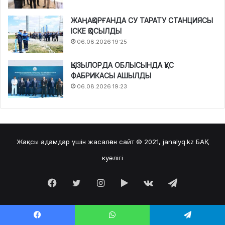
ЖАҢАҚОРҒАНДА СУ ТАРАТУ СТАНЦИЯСЫ
ІСКЕ ҚОСЫЛДЫ
06.08.2026 19:25
ҚЫЗЫЛОРДА ОБЛЫСЫНДА ҚҰС
ФАБРИКАСЫ АШЫЛДЫ
06.08.2026 19:23
Жақсы адамдар үшін жасалған сайт © 2021, janalyq.kz
БАҚ
куәлігі
Facebook
Twitter
Instagram
Google
vk.com
Telegram
Play