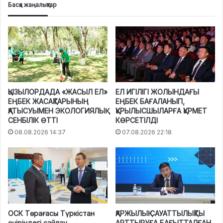
Басқа жаңалықтар
ҚЫЗЫЛОРДАДА «ЖАСЫЛ ЕЛ»
ЕЛ ИГІЛІГІ ЖОЛЫНДАҒЫ
ЕҢБЕК ЖАСАҚТАРЫНЫҢ
ЕҢБЕК БАҒАЛАНЫП,
ҚАТЫСУЫМЕН ЭКОЛОГИЯЛЫҚ
ҚҰРЫЛЫСШЫЛАРҒА ҚҰРМЕТ
СЕНБІЛІК ӨТТІ
КӨРСЕТІЛДІ
08.08.2026 14:37
07.08.2026 22:18
ОСК Төрағасы Түркістан
ҚАРЖЫЛЫҚ САУАТТЫЛЫҚТЫ
өңіріндегі сайлау
АРТТЫРУҒА БАҒЫТТАЛҒАН