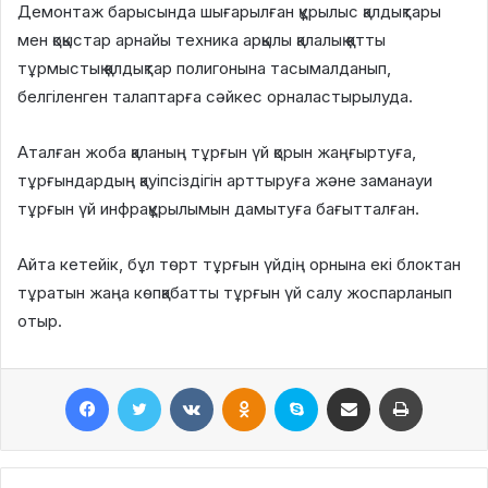
Демонтаж барысында шығарылған құрылыс қалдықтары
мен қоқыстар арнайы техника арқылы қалалық қатты
тұрмыстық қалдықтар полигонына тасымалданып,
белгіленген талаптарға сәйкес орналастырылуда.
Аталған жоба қаланың тұрғын үй қорын жаңғыртуға,
тұрғындардың қауіпсіздігін арттыруға және заманауи
тұрғын үй инфрақұрылымын дамытуға бағытталған.
Айта кетейік, бұл төрт тұрғын үйдің орнына екі блоктан
тұратын жаңа көпқабатты тұрғын үй салу жоспарланып
отыр.
Facebook
Twitter
VKontakte
Odnoklassniki
Skype
Поштаға жіберу
Принтерден шығару