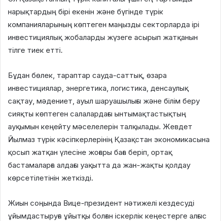
нарықтардың бірі екенін және бүгінде түрік
компанияларының көптеген маңызды секторларда ірі
инвестициялық жобаларды жүзеге асырып жатқанын
тілге тиек етті.
Бұдан бөлек, тараптар сауда-саттық, өзара
инвестициялар, энергетика, логистика, денсаулық
сақтау, мәдениет, ауыл шаруашылығы және білім беру
сияқты көптеген салалардағы ынтымақтастықтың
ауқымын кеңейту мәселелерін талқылады. Жевдет
Йылмаз түрік кәсіпкерлерінің Қазақстан экономикасына
қосып жатқан үлесіне жоғары баға беріп, ортақ
бастамаларға алдағы уақытта да жан-жақты қолдау
көрсетілетінін жеткізді.
Жиын соңында Вице-президент нәтижелі кездесуді
ұйымдастыруға ұйытқы болған іскерлік кеңестерге алғыс