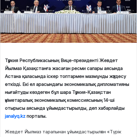
Түркия Республикасының Вице-президенті Жевдет
Йылмаз Қазақстанға жасаған ресми сапары аясында
Астана қаласында іскер топтармен мазмұнды жүздесу
өткізді. Екі ел арасындағы экономикалық дипломатияны
нығайтуды көздеген бұл шара Түркия-Қазақстан
үкіметаралық экономикалық комиссиясының 14-ші
отырысы аясында ұйымдастырылды, деп хабарлайды
janalyq.kz
порталы.
Жевдет Йылмаз тарапынан ұйымдастырылған «Түрік