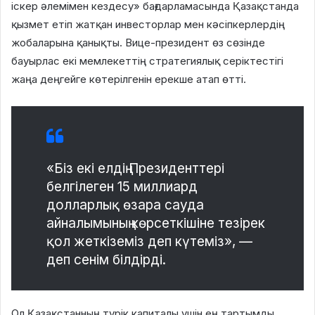
іскер әлемімен кездесу» бағдарламасында Қазақстанда
қызмет етіп жатқан инвесторлар мен кәсіпкерлердің
жобаларына қанықты. Вице-президент өз сөзінде
бауырлас екі мемлекеттің стратегиялық серіктестігі
жаңа деңгейге көтерілгенін ерекше атап өтті.
«Біз екі елдің Президенттері
белгілеген 15 миллиард
долларлық өзара сауда
айналымының көрсеткішіне тезірек
қол жеткіземіз деп күтеміз», —
деп сенім білдірді.
Ол Қазақстанның түрік капиталы үшін ең тартымды