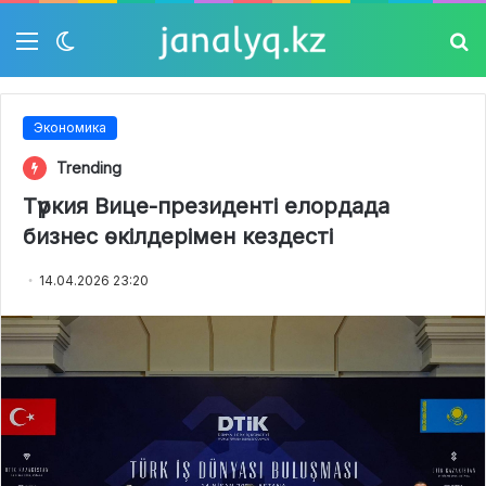
Мәзір
Switch
Із
skin
Экономика
Trending
Түркия Вице-президенті елордада
бизнес өкілдерімен кездесті
14.04.2026 23:20