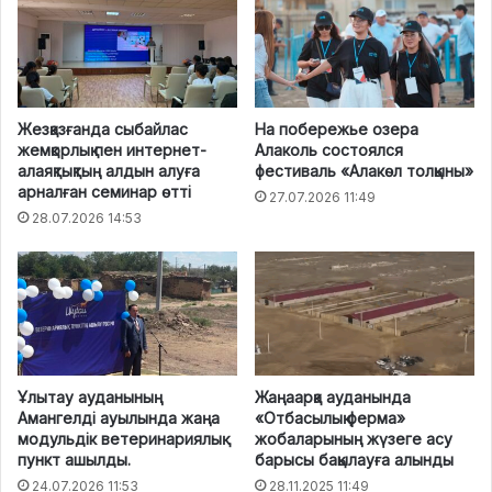
Жезқазғанда сыбайлас
На побережье озера
жемқорлық пен интернет-
Алаколь состоялся
алаяқтықтың алдын алуға
фестиваль «Алакөл толқыны»
арналған семинар өтті
27.07.2026 11:49
28.07.2026 14:53
Ұлытау ауданының
Жаңаарқа ауданында
Амангелді ауылында жаңа
«Отбасылық ферма»
модульдік ветеринариялық
жобаларының жүзеге асу
пункт ашылды.
барысы бақылауға алынды
24.07.2026 11:53
28.11.2025 11:49