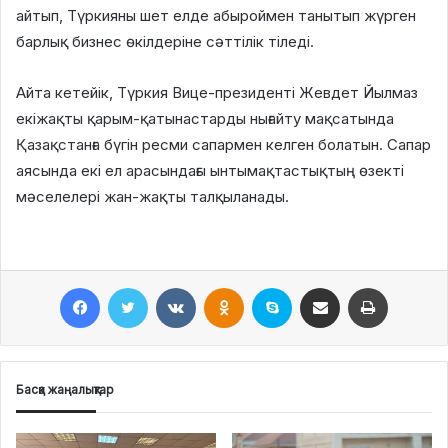
айтып, Түркияны шет елде абыроймен танытып жүрген
барлық бизнес өкілдеріне сәттілік тіледі.
Айта кетейік, Түркия Вице-президенті Жевдет Йылмаз
екіжақты қарым-қатынастарды нығайту мақсатында
Қазақстанға бүгін ресми сапармен келген болатын. Сапар
аясында екі ел арасындағы ынтымақтастықтың өзекті
мәселелері жан-жақты талқыланады.
Facebook
Twitter
VKontakte
Odnoklassniki
Skype
Поштаға жіберу
Принтерден шығару
Басқа жаңалықтар