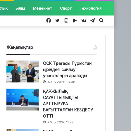
улық
Білім
Мәдениет
Спорт
Технология
Facebook
Twitter
Instagram
Google
vk.com
Telegram
Іздеу...
Play
Жаңалықтар
ОСК Төрағасы Түркістан
өңіріндегі сайлау
учаскелерін аралады
07.08.2026 16:08
ҚАРЖЫЛЫҚ
САУАТТЫЛЫҚТЫ
АРТТЫРУҒА
БАҒЫТТАЛҒАН КЕЗДЕСУ
ӨТТІ
07.08.2026 11:22