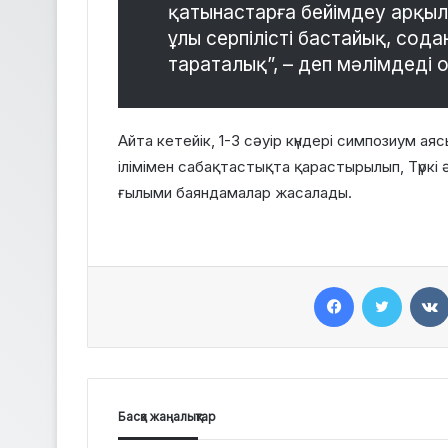
қатынастарға бейімдеу арқыл
ұлы серпілісті бастайық, содан
тараталық”, – деп мәлімдеді о
Айта кетейік, 1-3 сәуір күндері симпозиум ая
ілімімен сабақтастықта қарастырылып, Түркі 
ғылыми баяндамалар жасалады.
Facebook
Twitter
Басқа жаңалықтар