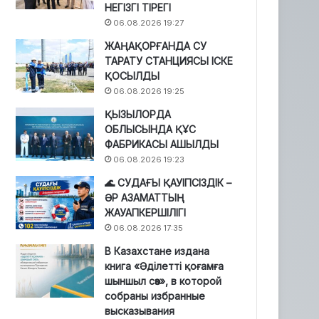
НЕГІЗГІ ТІРЕГІ
06.08.2026 19:27
ЖАҢАҚОРҒАНДА СУ
ТАРАТУ СТАНЦИЯСЫ ІСКЕ
ҚОСЫЛДЫ
06.08.2026 19:25
ҚЫЗЫЛОРДА
ОБЛЫСЫНДА ҚҰС
ФАБРИКАСЫ АШЫЛДЫ
06.08.2026 19:23
🌊 СУДАҒЫ ҚАУІПСІЗДІК –
ӘР АЗАМАТТЫҢ
ЖАУАПКЕРШІЛІГІ
06.08.2026 17:35
В Казахстане издана
книга «Әділетті қоғамға
шыншыл сөз», в которой
собраны избранные
высказывания