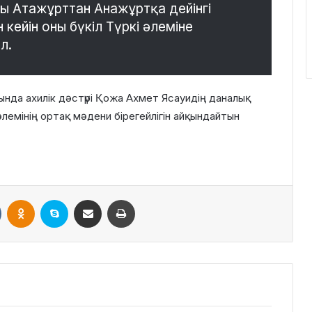
ы Атажұрттан Анажұртқа дейінгі
 кейін оны бүкіл Түркі әлеміне
л.
сында ахилік дәстүрі Қожа Ахмет Ясауидің даналық
әлемінің ортақ мәдени бірегейлігін айқындайтын
VKontakte
Odnoklassniki
Skype
Поштаға жіберу
Принтерден шығару