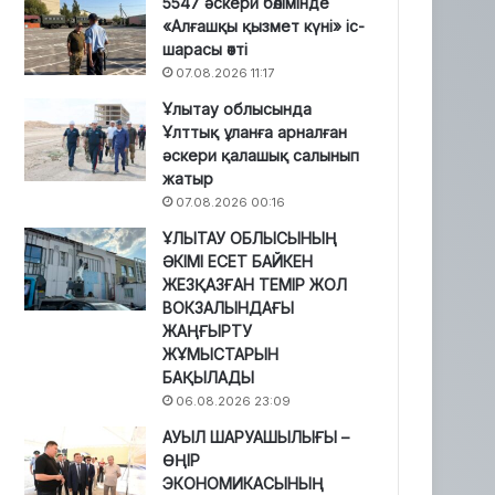
5547 әскери бөлімінде
«Алғашқы қызмет күні» іс-
шарасы өтті
07.08.2026 11:17
Ұлытау облысында
Ұлттық ұланға арналған
әскери қалашық салынып
жатыр
07.08.2026 00:16
ҰЛЫТАУ ОБЛЫСЫНЫҢ
ӘКІМІ ЕСЕТ БАЙКЕН
ЖЕЗҚАЗҒАН ТЕМІР ЖОЛ
ВОКЗАЛЫНДАҒЫ
ЖАҢҒЫРТУ
ЖҰМЫСТАРЫН
БАҚЫЛАДЫ
06.08.2026 23:09
АУЫЛ ШАРУАШЫЛЫҒЫ –
ӨҢІР
ЭКОНОМИКАСЫНЫҢ