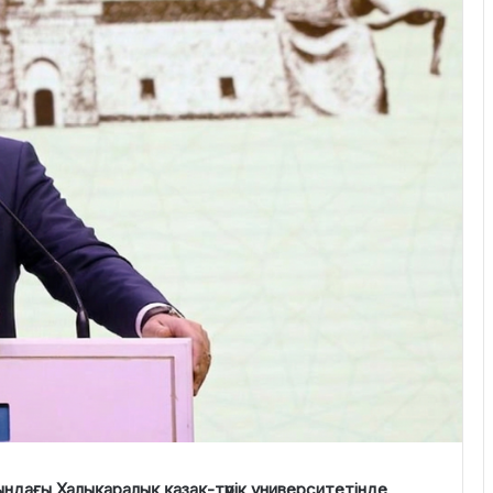
ндағы Халықаралық қазақ-түрік университетінде