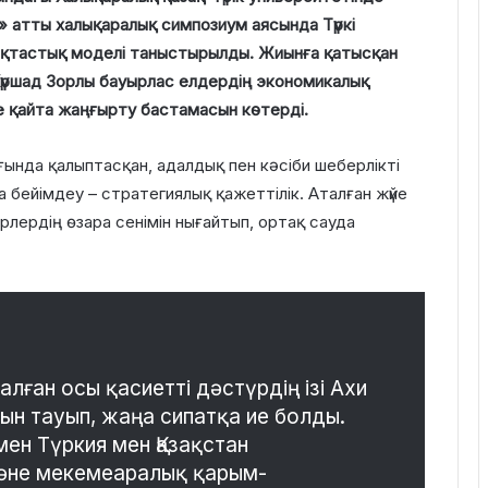
 атты халықаралық симпозиум аясында Түркі
ақтастық моделі таныстырылды. Жиынға қатысқан
Күршад Зорлы бауырлас елдердің экономикалық
е қайта жаңғырту бастамасын көтерді.
ғында қалыптасқан, адалдық пен кәсіби шеберлікті
а бейімдеу – стратегиялық қажеттілік. Аталған жүйе
рлердің өзара сенімін нығайтып, ортақ сауда
лған осы қасиетті дәстүрдің ізі Ахи
ын тауып, жаңа сипатқа ие болды.
ен Түркия мен Қазақстан
және мекемеаралық қарым-