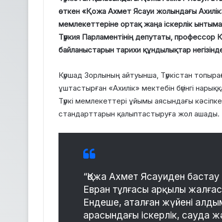
өткен «Қожа Ахмет Ясауи жолындағы Ахилік»
мемлекеттеріне ортақ жаңа іскерлік ынтым
Түркия Парламентінің депутаты, профессор 
байланыстарын тарихи құндылықтар негізінд
Күршад Зорлының айтуынша, Түркістан топыра
ұштастырған «Ахилік» мектебін бүгінгі нарыққ
Түркі мемлекеттері ұйымы аясындағы кәсіпке
стандарттарын қалыптастыруға жол ашады.
“Қожа Ахмет Ясауиден бастау а
Евран тұлғасы арқылы жалғас
Ендеше, аталған жүйені алдым
арасындағы іскерлік, сауда 