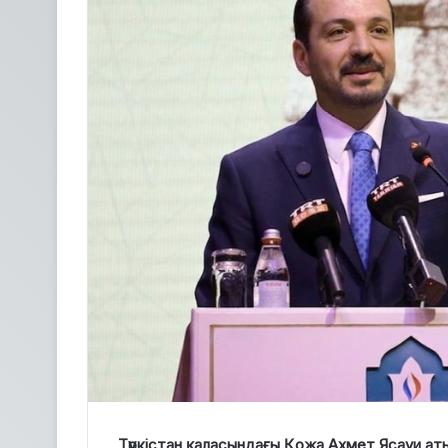
Түркістан қаласындағы Қожа Ахмет Ясауи аты