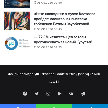
05.08.2026 09:50
«Нити наследия»: в музее Кастеева
пройдет масштабная выставка
гобеленов Батимы Заурбековой
05.08.2026 09:45
— 72,3% казахстанцев готовы
проголосовать за новый Курултай
05.08.2026 09:35
Жақсы адамдар үшін жасалған сайт © 2021, janalyq.kz
БАҚ
куәлігі
Facebook
Twitter
Instagram
Google
vk.com
Telegram
Play