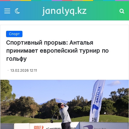
Мәзір
Switch
Із
skin
Спорт
Спортивный прорыв: Анталья
принимает европейский турнир по
гольфу
13.02.2026 12:11