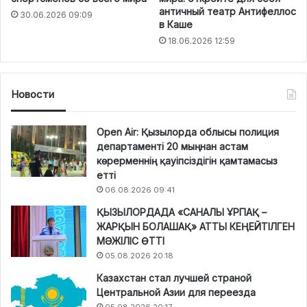
античный театр Антифеллос
30.06.2026 09:09
в Каше
18.06.2026 12:59
Новости
Open Air: Қызылорда облысы полиция
департаменті 20 мыңнан астам
көрерменнің қауіпсіздігін қамтамасыз
етті
06.08.2026 09:41
ҚЫЗЫЛОРДАДА «САНАЛЫ ҰРПАҚ –
ЖАРҚЫН БОЛАШАҚ» АТТЫ КЕҢЕЙТІЛГЕН
МӘЖІЛІС ӨТТІ
05.08.2026 20:18
Казахстан стал лучшей страной
Центральной Азии для переезда
05.08.2026 20:17