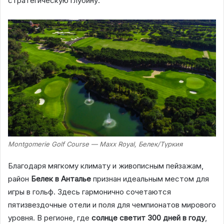
стратегическую глубину.
Montgomerie Golf Course — Maxx Royal, Белек/Түркия
Благодаря мягкому климату и живописным пейзажам,
район
Белек в Анталье
признан идеальным местом для
игры в гольф. Здесь гармонично сочетаются
пятизвездочные отели и поля для чемпионатов мирового
уровня. В регионе, где
солнце светит 300 дней в году
,