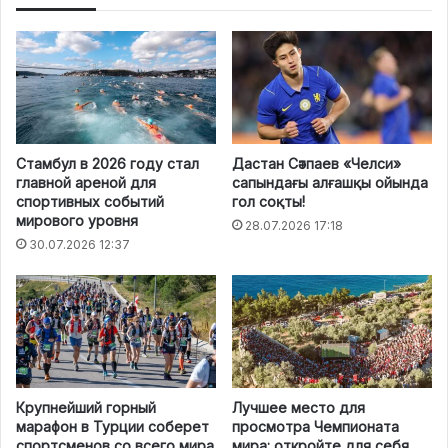
Стамбул в 2026 году стал
Дастан Сәтпаев «Челси»
главной ареной для
сапындағы алғашқы ойында
спортивных событий
гол соқты!
мирового уровня
28.07.2026 17:18
30.07.2026 12:37
Крупнейший горный
Лучшее место для
марафон в Турции соберет
просмотра Чемпионата
спортсменов со всего мира
мира: откройте для себя