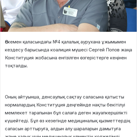
Өскемен қаласындағы №4 қалалық аурухана ұжымымен
кездесу барысында коалиция мүшесі Сергей Попов жаңа
Конституция жобасына енгізілген өзгерістерге кеңінен
тоқталды.
Оның айтуынша, денсаулық сақтау саласына қатысты
нормалардың Конституция деңгейінде нақты бекітілуі
мемлекет тарапынан бұл салаға деген жауапкершілікті
күшейтеді. Бұл өз кезегінде медициналық қызметтердің
сапасын арттыруға, алдын алу шараларын дамытуға
және халық үшін медициналық көмектің қолжетімді