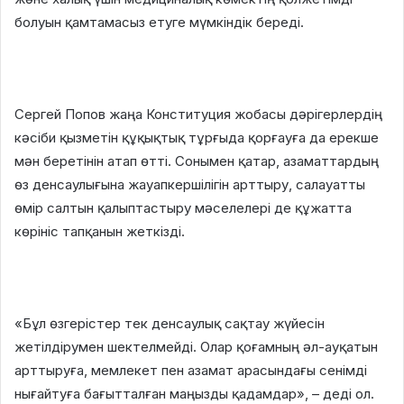
болуын қамтамасыз етуге мүмкіндік береді.
Сергей Попов жаңа Конституция жобасы дәрігерлердің
кәсіби қызметін құқықтық тұрғыда қорғауға да ерекше
мән беретінін атап өтті. Сонымен қатар, азаматтардың
өз денсаулығына жауапкершілігін арттыру, салауатты
өмір салтын қалыптастыру мәселелері де құжатта
көрініс тапқанын жеткізді.
«Бұл өзгерістер тек денсаулық сақтау жүйесін
жетілдірумен шектелмейді. Олар қоғамның әл-ауқатын
арттыруға, мемлекет пен азамат арасындағы сенімді
нығайтуға бағытталған маңызды қадамдар», – деді ол.