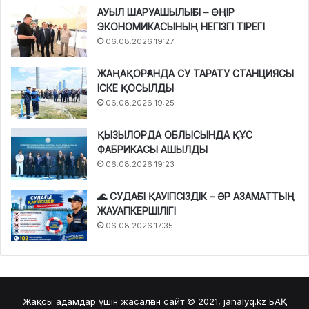
АУЫЛ ШАРУАШЫЛЫҒЫ – ӨҢІР
ЭКОНОМИКАСЫНЫҢ НЕГІЗГІ ТІРЕГІ
06.08.2026 19:27
ЖАҢАҚОРҒАНДА СУ ТАРАТУ СТАНЦИЯСЫ
ІСКЕ ҚОСЫЛДЫ
06.08.2026 19:25
ҚЫЗЫЛОРДА ОБЛЫСЫНДА ҚҰС
ФАБРИКАСЫ АШЫЛДЫ
06.08.2026 19:23
🌊 СУДАҒЫ ҚАУІПСІЗДІК – ӘР АЗАМАТТЫҢ
ЖАУАПКЕРШІЛІГІ
06.08.2026 17:35
Жақсы адамдар үшін жасалған сайт © 2021, janalyq.kz
БАҚ