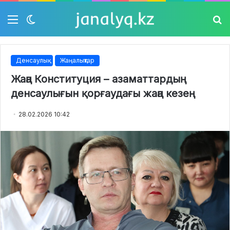
Мәзір
Switch
Із
skin
Денсаулық
Жаңалықтар
Жаңа Конституция – азаматтардың
денсаулығын қорғаудағы жаңа кезең
28.02.2026 10:42