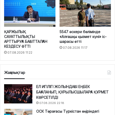
ҚАРЖЫЛЫҚ
5547 әскери бөлімінде
САУАТТЫЛЫҚТЫ
«Алғашқы қызмет күні» іс-
АРТТЫРУҒА БАҒЫТТАЛҒАН
шарасы өтті
КЕЗДЕСУ ӨТТІ
07.08.2026 11:17
07.08.2026 11:22
Жаңалықтар
ЕЛ ИГІЛІГІ ЖОЛЫНДАҒЫ ЕҢБЕК
БАҒАЛАНЫП, ҚҰРЫЛЫСШЫЛАРҒА ҚҰРМЕТ
КӨРСЕТІЛДІ
07.08.2026 22:18
ОСК Төрағасы Түркістан өңіріндегі