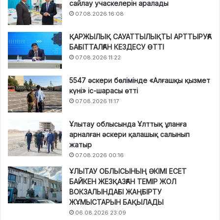
сайлау учаскелерін аралады
07.08.2026 16:08
ҚАРЖЫЛЫҚ САУАТТЫЛЫҚТЫ АРТТЫРУҒА
БАҒЫТТАЛҒАН КЕЗДЕСУ ӨТТІ
07.08.2026 11:22
5547 әскери бөлімінде «Алғашқы қызмет
күні» іс-шарасы өтті
07.08.2026 11:17
Ұлытау облысында Ұлттық ұланға
арналған әскери қалашық салынып
жатыр
07.08.2026 00:16
ҰЛЫТАУ ОБЛЫСЫНЫҢ ӘКІМІ ЕСЕТ
БАЙКЕН ЖЕЗҚАЗҒАН ТЕМІР ЖОЛ
ВОКЗАЛЫНДАҒЫ ЖАҢҒЫРТУ
ЖҰМЫСТАРЫН БАҚЫЛАДЫ
06.08.2026 23:09