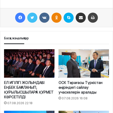
Facebook
Twitter
VKontakte
Odnoklassniki
Skype
Поштаға жіберу
Принтерден шығару
Басқа жаңалықтар
ЕЛ ИГІЛІГІ ЖОЛЫНДАҒЫ
ОСК Төрағасы Түркістан
ЕҢБЕК БАҒАЛАНЫП,
өңіріндегі сайлау
ҚҰРЫЛЫСШЫЛАРҒА ҚҰРМЕТ
учаскелерін аралады
КӨРСЕТІЛДІ
07.08.2026 16:08
07.08.2026 22:18