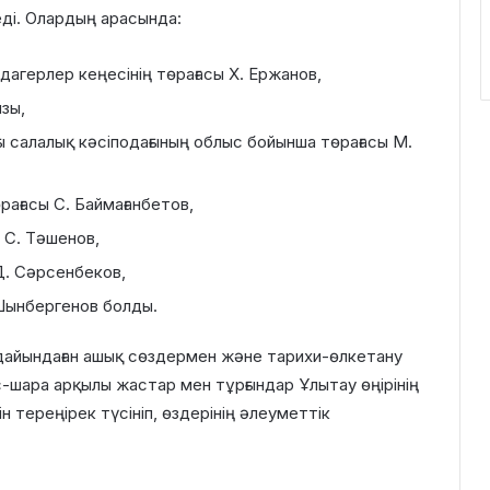
теді. Олардың арасында:
рдагерлер кеңесінің төрағасы Х. Ержанов,
зы,
 салалық кәсіподағының облыс бойынша төрағасы М.
рағасы С. Баймағанбетов,
 С. Тәшенов,
 Д. Сәрсенбеков,
 Шынбергенов болды.
дайындаған ашық сөздермен және тарихи-өлкетану
с-шара арқылы жастар мен тұрғындар Ұлытау өңірінің
 тереңірек түсініп, өздерінің әлеуметтік