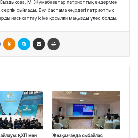
Г. Сыздықова, М. Жұмабаевтар патриоттық әндермен
и серпін сыйлады. Бұл бастама өңірдегі патриоттық
рды насихаттау ісіне қосылған маңызды үлес болды.
VKontakte
Odnoklassniki
Skype
Поштаға жіберу
Принтерден шығару
айлауы: ҚХП мен
Жезқазғанда сыбайлас