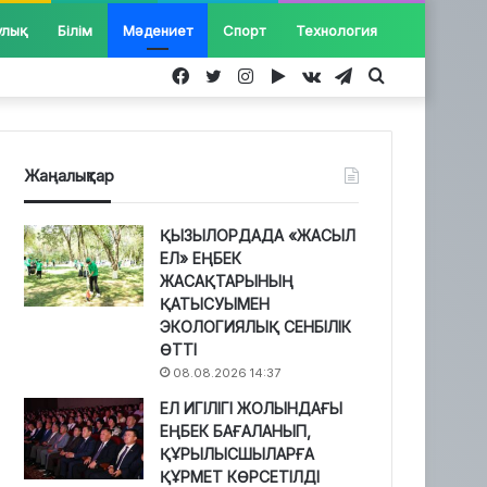
улық
Білім
Мәдениет
Спорт
Технология
Facebook
Twitter
Instagram
Google
vk.com
Telegram
Іздеу...
Play
Жаңалықтар
ҚЫЗЫЛОРДАДА «ЖАСЫЛ
ЕЛ» ЕҢБЕК
ЖАСАҚТАРЫНЫҢ
ҚАТЫСУЫМЕН
ЭКОЛОГИЯЛЫҚ СЕНБІЛІК
ӨТТІ
08.08.2026 14:37
ЕЛ ИГІЛІГІ ЖОЛЫНДАҒЫ
ЕҢБЕК БАҒАЛАНЫП,
ҚҰРЫЛЫСШЫЛАРҒА
ҚҰРМЕТ КӨРСЕТІЛДІ