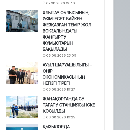
07.08.2026 00:16
ҰЛЫТАУ ОБЛЫСЫНЫҢ
ӘКІМІ ЕСЕТ БАЙКЕН
ЖЕЗҚАЗҒАН ТЕМІР ЖОЛ
ВОКЗАЛЫНДАҒЫ
ЖАҢҒЫРТУ
ЖҰМЫСТАРЫН
БАҚЫЛАДЫ
06.08.2026 23:09
АУЫЛ ШАРУАШЫЛЫҒЫ –
ӨҢІР
ЭКОНОМИКАСЫНЫҢ
НЕГІЗГІ ТІРЕГІ
06.08.2026 19:27
ЖАҢАҚОРҒАНДА СУ
ТАРАТУ СТАНЦИЯСЫ ІСКЕ
ҚОСЫЛДЫ
06.08.2026 19:25
ҚЫЗЫЛОРДА