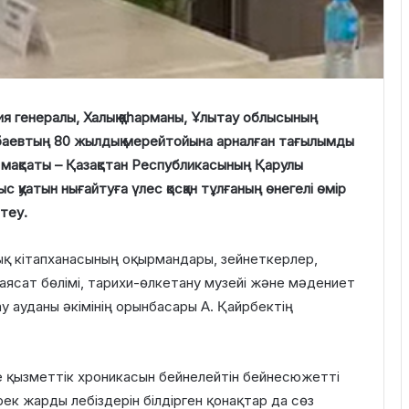
ия генералы, Халық қаһарманы, Ұлытау облысының
аевтың 80 жылдық мерейтойына арналған тағылымды
 мақсаты – Қазақстан Республикасының Қарулы
с қуатын нығайтуға үлес қосқан тұлғаның өнегелі өмір
теу.
ық кітапханасының оқырмандары, зейнеткерлер,
 саясат бөлімі, тарихи-өлкетану музейі және мәдениет
у ауданы әкімінің орынбасары А. Қайрбектің
 қызметтік хроникасын бейнелейтін бейнесюжетті
к жарды лебіздерін білдірген қонақтар да сөз