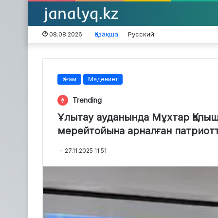
Қазақша
Русский
08.08.2026
Қоғам
Мәдениет
Trending
Ұлытау ауданында Мұхтар Қапы
мерейтойына арналған патриотт
27.11.2025 11:51