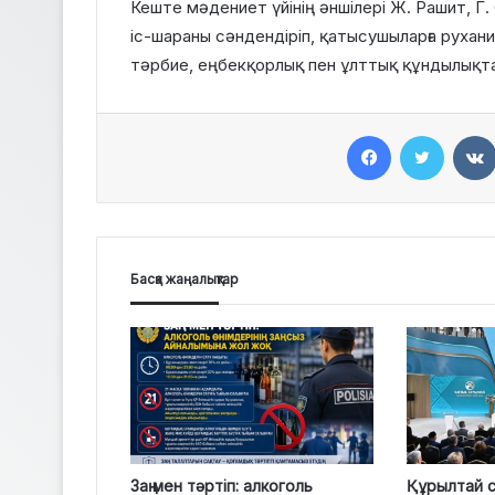
Кеште мәдениет үйінің әншілері Ж. Рашит, 
іс-шараны сәндендіріп, қатысушыларға рухан
тәрбие, еңбекқорлық пен ұлттық құндылықта
Facebook
Twitter
Басқа жаңалықтар
Заң мен тәртіп: алкоголь
Құрылтай с