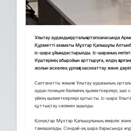
Ұлытау аудандық орталық кітапханасында Арм
Құрметті азаматы Мұхтар Қапышұлы Алтынб
іс-шара ұйымдастырылды. Іс-шараның негізгі
Күштерінің абыройын арттыруға, елдің қорғаны
жолын өскелең ұрпаққа насихаттау және дәріп
Салтанатты жиынға Ұлытау ауданының ортал
аудан полиция бөлімінің қызметкерлері, ішкі
үйінің қызметкерлері қатысты. Іс-шара Ұлыта
құттықтау сөзімен ашылды.
Қонақтар Мұхтар Қапышұлының өмірлік және
тамашалады. Сондай-ақ шара барысында жүре