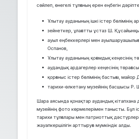
сөйлеп, өнегелі тұлғаның ерен еңбегін дәріп
Ұлытау ауданының ішкі істер бөлімінің а
зейнеткер, ұлағатты ұстаз Ш. Құсайынқы
ауыл еңбеккерлері мен ауылшаруашылығы
Оспанов,
Ұлытау ауданының қоғамдық кеңесінің тө
аудандық ардагерлер кеңесінің төрағасы
қорғаныс істер бөлімінің бастығы, майор
тарихи-өлкетану музейінің басшысы Р.
Шара аясында қонақтар аудандық кітапхана 
музейінің фото көрмелерімен танысты. Бұл і
тарихи тұлғалары мен патриоттық дәстүрлерін
жауапкершілігін арттыруға мүмкіндік алды.