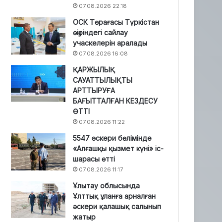
07.08.2026 22:18
ОСК Төрағасы Түркістан
өңіріндегі сайлау
учаскелерін аралады
07.08.2026 16:08
ҚАРЖЫЛЫҚ
САУАТТЫЛЫҚТЫ
АРТТЫРУҒА
БАҒЫТТАЛҒАН КЕЗДЕСУ
ӨТТІ
07.08.2026 11:22
5547 әскери бөлімінде
«Алғашқы қызмет күні» іс-
шарасы өтті
07.08.2026 11:17
Ұлытау облысында
Ұлттық ұланға арналған
әскери қалашық салынып
жатыр