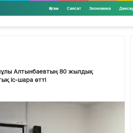
Қоғам
Саясат
Экономика
Денса
шұлы Алтынбаевтың 80 жылдық
ық іс-шара өтті