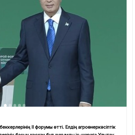
еккерлерінің II форумы өтті. Елдің агроөнеркәсіптік
лдерінің басын қосқан бұл ауқымды іс-шараға Ұлытау