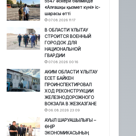
5547 әскери бөлімінде
«Алғашқы қызмет күні» іс-
шарасы өтті
07.08.2026 11:17
В ОБЛАСТИ ҰЛЫТАУ
СТРОИТСЯ ВОЕННЫЙ
ГОРОДОК ДЛЯ
НАЦИОНАЛЬНОЙ
ГВАРДИИ
07.08.2026 00:16
АКИМ ОБЛАСТИ ҰЛЫТАУ
ЕСЕТ БАЙКЕН
ПРОИНСПЕКТИРОВАЛ
ХОД РЕКОНСТРУКЦИИ
ЖЕЛЕЗНОДОРОЖНОГО
ВОКЗАЛА В ЖЕЗКАЗГАНЕ
06.08.2026 23:09
АУЫЛ ШАРУАШЫЛЫҒЫ –
ӨҢІР
ЭКОНОМИКАСЫНЫҢ