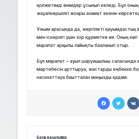
қолжетімді өнімдер ұсынып келеді. Бұл оның 
жауапкершілігі жоғары азамат екенін көрсетед
Ұжым арасында да, жергілікті қауымдастық іш
мен іскерлігі үшін зор құрметке ие. Оның көп 
марапат арқылы лайықты бағаланып отыр.
Бұл марапат – ауыл шаруашылығы саласында 
мәртебесін арттыруға, жастарды еңбекке бау
насихаттауға бағытталған маңызды қадам.
Facebook
Twitter
Басқа жаңалықтар