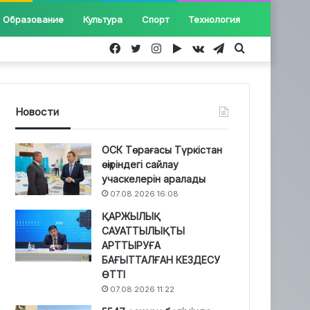
Образование
Культура
Спорт
Технология
Facebook
Twitter
Instagram
Google
vk.com
Telegram
Іздеу...
Play
Новости
ОСК Төрағасы Түркістан
өңіріндегі сайлау
учаскелерін аралады
07.08.2026 16:08
ҚАРЖЫЛЫҚ
САУАТТЫЛЫҚТЫ
АРТТЫРУҒА
БАҒЫТТАЛҒАН КЕЗДЕСУ
ӨТТІ
07.08.2026 11:22