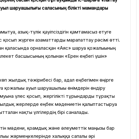
ауыл шаруашылығы саласының білікті мамандары
ытуға, азық-түлік қауіпсіздігін қамтамасыз етуге
ес қосып жүрген азаматтарды марапаттау рәсімі өтті.
ан қаласында орналасқан «Аяс» шаруа қожалығының
екет басшысының қолынан «Ерен еңбегі үшін»
өп жылдық тәжірибесі бар, адал еңбегімен өңірге
уа қожалығы ауыл шаруашылығы өнімдерін өндіру
муына үлес қосып, жергілікті тұрғындарды тұрақты
ылдық жерлерде еңбек мәдениетін қалыптастыруға
тталған нақты үлгілердің бірі саналады.
тін мәдени, қоғамдық және әлеуметтік маңызы бар
лығы жәрмеңкелерінде халыққа сапалы әрі