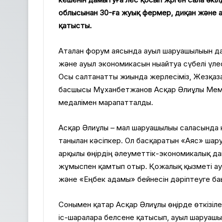
облысынан 30-ға жуық фермер, диқан және 
қатысты.
Аталған форум аясында ауыл шаруашылығын дам
және ауыл экономикасын нығайтуға сүбелі үл
Осы салтанатты жиында жерлесіміз, Жезқазғ
басшысы Мұханбетжанов Асқар Әлиұлы Мемл
медалімен марапатталды.
Асқар Әлиұлы – мал шаруашылығы саласында к
танылған кәсіпкер. Ол басқаратын «Аяс» шар
арқылы өңірдің әлеуметтік-экономикалық да
жұмыспен қамтып отыр. Қожалық қызметі ау
және «Еңбек адамы» бейнесін дәріптеуге бағы
Сонымен қатар Асқар Әлиұлы өңірде өткізіле
іс-шараларға белсене қатысып, ауыл шаруашы