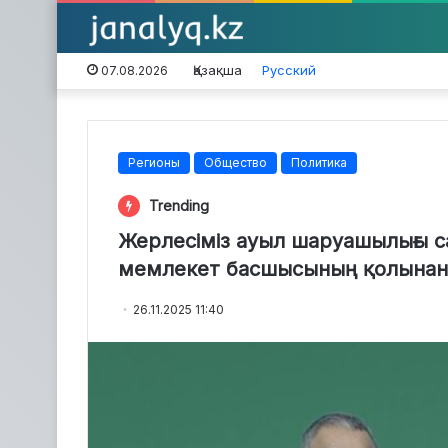
Қазақша
Русский
07.08.2026
Регионы
Общество
Политика
Trending
Жерлесіміз ауыл шаруашылығы са
мемлекет басшысының қолынан
26.11.2025 11:40