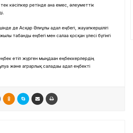
тек кәсіпкер ретінде ғана емес, әлеуметтік
і.
інде де Асқар Әлиұлы адал еңбегі, жауапкершілігі
жылғы табанды еңбегі мен салаға қосқан үлесі бүгінгі
еңбек етіп жүрген мыңдаған еңбеккерлердің
луға және аграрлық саладағы адал еңбекті
VKontakte
Odnoklassniki
Skype
Поштаға жіберу
Принтерден шығару