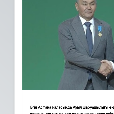
Бүгін Астана қаласында Ауыл шаруашылығы еңб
кешенін дамытуға үлес қосып жүрген сала өкі