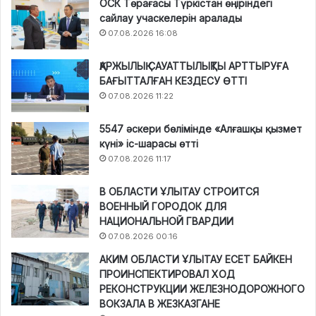
ОСК Төрағасы Түркістан өңіріндегі
сайлау учаскелерін аралады
07.08.2026 16:08
ҚАРЖЫЛЫҚ САУАТТЫЛЫҚТЫ АРТТЫРУҒА
БАҒЫТТАЛҒАН КЕЗДЕСУ ӨТТІ
07.08.2026 11:22
5547 әскери бөлімінде «Алғашқы қызмет
күні» іс-шарасы өтті
07.08.2026 11:17
В ОБЛАСТИ ҰЛЫТАУ СТРОИТСЯ
ВОЕННЫЙ ГОРОДОК ДЛЯ
НАЦИОНАЛЬНОЙ ГВАРДИИ
07.08.2026 00:16
АКИМ ОБЛАСТИ ҰЛЫТАУ ЕСЕТ БАЙКЕН
ПРОИНСПЕКТИРОВАЛ ХОД
РЕКОНСТРУКЦИИ ЖЕЛЕЗНОДОРОЖНОГО
ВОКЗАЛА В ЖЕЗКАЗГАНЕ