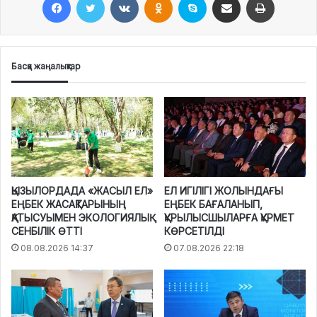
Басқа жаңалықтар
ҚЫЗЫЛОРДАДА «ЖАСЫЛ ЕЛ»
ЕЛ ИГІЛІГІ ЖОЛЫНДАҒЫ
ЕҢБЕК ЖАСАҚТАРЫНЫҢ
ЕҢБЕК БАҒАЛАНЫП,
ҚАТЫСУЫМЕН ЭКОЛОГИЯЛЫҚ
ҚҰРЫЛЫСШЫЛАРҒА ҚҰРМЕТ
СЕНБІЛІК ӨТТІ
КӨРСЕТІЛДІ
08.08.2026 14:37
07.08.2026 22:18