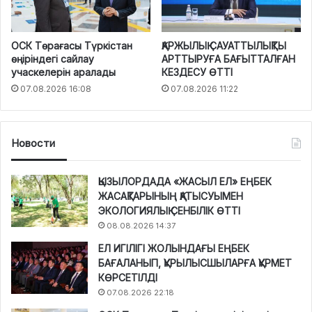
ОСК Төрағасы Түркістан
ҚАРЖЫЛЫҚ САУАТТЫЛЫҚТЫ
өңіріндегі сайлау
АРТТЫРУҒА БАҒЫТТАЛҒАН
учаскелерін аралады
КЕЗДЕСУ ӨТТІ
07.08.2026 16:08
07.08.2026 11:22
Новости
ҚЫЗЫЛОРДАДА «ЖАСЫЛ ЕЛ» ЕҢБЕК
ЖАСАҚТАРЫНЫҢ ҚАТЫСУЫМЕН
ЭКОЛОГИЯЛЫҚ СЕНБІЛІК ӨТТІ
08.08.2026 14:37
ЕЛ ИГІЛІГІ ЖОЛЫНДАҒЫ ЕҢБЕК
БАҒАЛАНЫП, ҚҰРЫЛЫСШЫЛАРҒА ҚҰРМЕТ
КӨРСЕТІЛДІ
07.08.2026 22:18