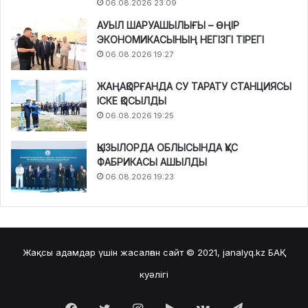
06.08.2026 23:09
АУЫЛ ШАРУАШЫЛЫҒЫ – ӨҢІР
ЭКОНОМИКАСЫНЫҢ НЕГІЗГІ ТІРЕГІ
06.08.2026 19:27
ЖАҢАҚОРҒАНДА СУ ТАРАТУ СТАНЦИЯСЫ
ІСКЕ ҚОСЫЛДЫ
06.08.2026 19:25
ҚЫЗЫЛОРДА ОБЛЫСЫНДА ҚҰС
ФАБРИКАСЫ АШЫЛДЫ
06.08.2026 19:23
Жақсы адамдар үшін жасалған сайт © 2021, janalyq.kz
БАҚ
куәлігі