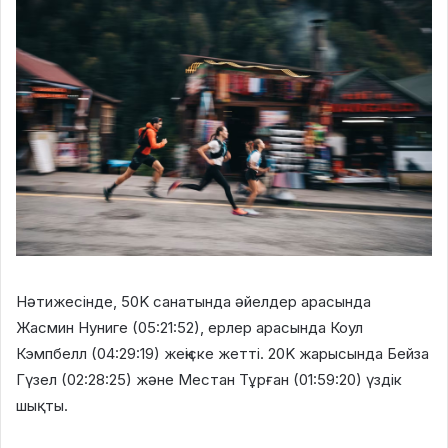
Нәтижесінде, 50K санатында әйелдер арасында
Жасмин Нуниге (05:21:52), ерлер арасында Коул
Кэмпбелл (04:29:19) жеңіске жетті. 20K жарысында Бейза
Гүзел (02:28:25) және Местан Тұрған (01:59:20) үздік
шықты.