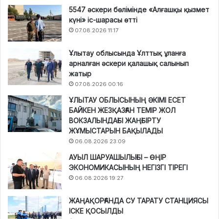
5547 әскери бөлімінде «Алғашқы қызмет
күні» іс-шарасы өтті
07.08.2026 11:17
Ұлытау облысында Ұлттық ұланға
арналған әскери қалашық салынып
жатыр
07.08.2026 00:16
ҰЛЫТАУ ОБЛЫСЫНЫҢ ӘКІМІ ЕСЕТ
БАЙКЕН ЖЕЗҚАЗҒАН ТЕМІР ЖОЛ
ВОКЗАЛЫНДАҒЫ ЖАҢҒЫРТУ
ЖҰМЫСТАРЫН БАҚЫЛАДЫ
06.08.2026 23:09
АУЫЛ ШАРУАШЫЛЫҒЫ – ӨҢІР
ЭКОНОМИКАСЫНЫҢ НЕГІЗГІ ТІРЕГІ
06.08.2026 19:27
ЖАҢАҚОРҒАНДА СУ ТАРАТУ СТАНЦИЯСЫ
ІСКЕ ҚОСЫЛДЫ