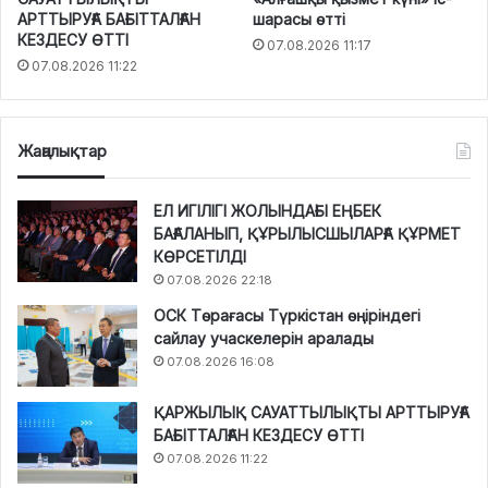
АРТТЫРУҒА БАҒЫТТАЛҒАН
шарасы өтті
КЕЗДЕСУ ӨТТІ
07.08.2026 11:17
07.08.2026 11:22
Жаңалықтар
ЕЛ ИГІЛІГІ ЖОЛЫНДАҒЫ ЕҢБЕК
БАҒАЛАНЫП, ҚҰРЫЛЫСШЫЛАРҒА ҚҰРМЕТ
КӨРСЕТІЛДІ
07.08.2026 22:18
ОСК Төрағасы Түркістан өңіріндегі
сайлау учаскелерін аралады
07.08.2026 16:08
ҚАРЖЫЛЫҚ САУАТТЫЛЫҚТЫ АРТТЫРУҒА
БАҒЫТТАЛҒАН КЕЗДЕСУ ӨТТІ
07.08.2026 11:22