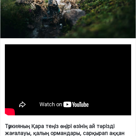
Түркияның Қара теңіз өңірі өзінің ай тәрізді
жағалауы, қалың ормандары, сарқырап аққан