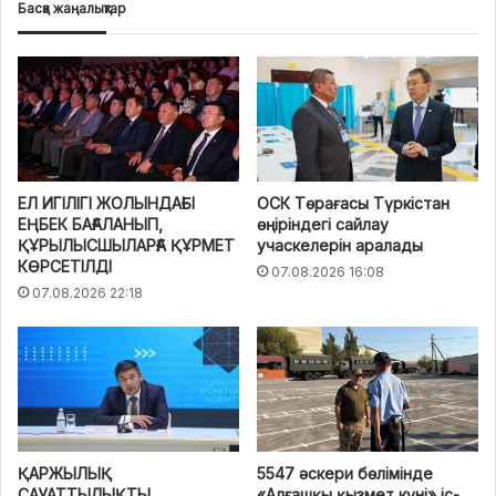
Басқа жаңалықтар
ЕЛ ИГІЛІГІ ЖОЛЫНДАҒЫ
ОСК Төрағасы Түркістан
ЕҢБЕК БАҒАЛАНЫП,
өңіріндегі сайлау
ҚҰРЫЛЫСШЫЛАРҒА ҚҰРМЕТ
учаскелерін аралады
КӨРСЕТІЛДІ
07.08.2026 16:08
07.08.2026 22:18
ҚАРЖЫЛЫҚ
5547 әскери бөлімінде
САУАТТЫЛЫҚТЫ
«Алғашқы қызмет күні» іс-