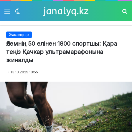
Мәзір
Switch
Із
skin
Жаңалықтар
Әлемнің 50 елінен 1800 спортшы: Қара
теңіз Қачкар ультрамарафонына
жиналды
13.10.2025 10:55