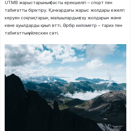
UTMB жарыстарының басты ерекшелігі – спорт пен
табиғатты біріктіру. Қачкардағы жарыс жолдары ежелгі
керуен соқпақтарын, малшылардың тау жолдарын және
көне ауылдарды қиып өтті. Әрбір километр – тарих пен
табиғаттың үйлескен сәті.