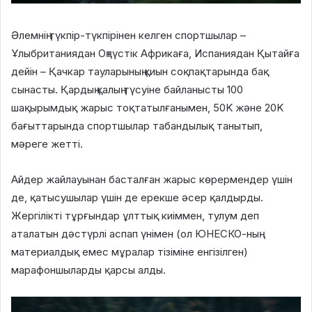
Әлемнің түкпір-түкпірінен келген спортшылар –
Ұлыбританиядан Оңтүстік Африкаға, Испаниядан Қытайға
дейін – Қачкар тауларының қиын соқпақтарында бақ
сынасты. Қардың қалың түсуіне байланысты 100
шақырымдық жарыс тоқтатылғанымен, 50K және 20K
бағыттарында спортшылар табандылық танытып,
мәреге жетті.
Айдер жайлауынан басталған жарыс көрермендер үшін
де, қатысушылар үшін де ерекше әсер қалдырды.
Жергілікті тұрғындар ұлттық киіммен, тулум деп
аталатын дәстүрлі аспап үнімен (ол ЮНЕСКО-ның
материалдық емес мұралар тізіміне енгізілген)
марафоншыларды қарсы алды.