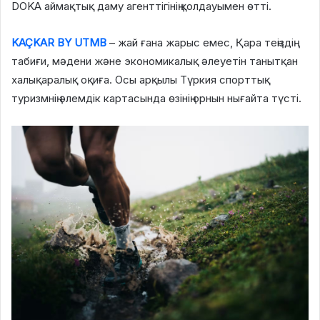
DOKA аймақтық даму агенттігінің қолдауымен өтті.
KAÇKAR BY UTMB
– жай ғана жарыс емес, Қара теңіздің
табиғи, мәдени және экономикалық әлеуетін танытқан
халықаралық оқиға. Осы арқылы Түркия спорттық
туризмнің әлемдік картасында өзінің орнын нығайта түсті.