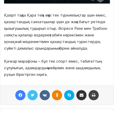
Қазіргі таңда Қара теңіз өңірі тек түркиялықтар үшін емес,
қазақстандық саяхатшылар үшін де жаңа бағыт ретінде
қызығушылық тудырып отыр. Әсіресе Ризе мен Трабзон
сияқты қалалар өздерінің табиғи көрінісімен және
қонақжай мәдениетімен қазақстандық туристердің
сүйікті демалыс орындарының біріне айналуда.
Қачкар марафоны – бұл тек спорт емес, табиғаттың
сұлулығын, адамдардың мейірімін және шыдамдылық
рухын біріктірген оқиға.
Facebook
Twitter
VKontakte
Odnoklassniki
Skype
Поштаға жіберу
Принтерден шығару