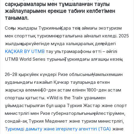
сарқырамалары мен тұмшаланған таулы
жайлауларымен ерекше табиғи келбетімен
танымал.
Соңғы жылдары Түркияның Қара теңіз аймағы экотуризм
мен спорттық туризмнің орталығына айналып келеді. 2025
жылдың қыркүйегінде мұнда халықаралық деңгейдегі
KAÇKAR BY UTMB
тау ультрамарафоны өтті – әйгілі
UTMB World Series турының Түркиядағы алғашқы кезеңі.
26–28 қыркүйек күндері Ризе облысының Чамлыхемшин
ауданындағы ғажайып Қачкар тауларында өткен
жарысқа әлемнің 50-ден астам елінен 1800-ден астам
спортшы қатысты. «Wild is the Trail» ұранымен
ұйымдастырылған бұл шара Түркия Жастар және спорт
министрлігі мен Ризе губернаторлығының үйлестіруімен,
сондай-ақ Түркия Мәдениет және туризм министрлігі,
Туризмді дамыту және ілгерілету агенттігі (TGA)
және