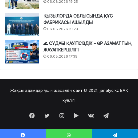
06.08.2026 19:25
ҚЫЗЫЛОРДА ОБЛЫСЫНДА ҚҰС
ФАБРИКАСЫ АШЫЛДЫ
06.08.2026 19:23
🌊 СУДАҒЫ ҚАУІПСІЗДІК – ӘР АЗАМАТТЫҢ
ЖАУАПКЕРШІЛІГІ
06.08.2026 17:35
Жақсы адамдар үшін жасалған сайт © 2021, janalyq.kz
БАҚ
куәлігі
Facebook
Twitter
Instagram
Google
vk.com
Telegram
Play