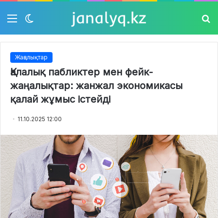
Мәзір
Switch
Із
skin
Жаңалықтар
Қалалық пабликтер мен фейк-
жаңалықтар: жанжал экономикасы
қалай жұмыс істейді
11.10.2025 12:00