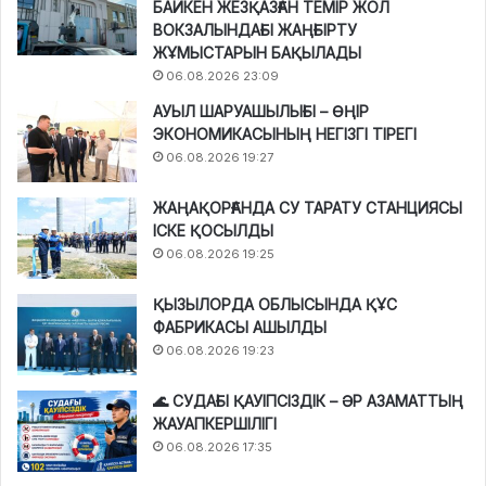
БАЙКЕН ЖЕЗҚАЗҒАН ТЕМІР ЖОЛ
ВОКЗАЛЫНДАҒЫ ЖАҢҒЫРТУ
ЖҰМЫСТАРЫН БАҚЫЛАДЫ
06.08.2026 23:09
АУЫЛ ШАРУАШЫЛЫҒЫ – ӨҢІР
ЭКОНОМИКАСЫНЫҢ НЕГІЗГІ ТІРЕГІ
06.08.2026 19:27
ЖАҢАҚОРҒАНДА СУ ТАРАТУ СТАНЦИЯСЫ
ІСКЕ ҚОСЫЛДЫ
06.08.2026 19:25
ҚЫЗЫЛОРДА ОБЛЫСЫНДА ҚҰС
ФАБРИКАСЫ АШЫЛДЫ
06.08.2026 19:23
🌊 СУДАҒЫ ҚАУІПСІЗДІК – ӘР АЗАМАТТЫҢ
ЖАУАПКЕРШІЛІГІ
06.08.2026 17:35