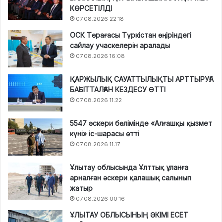
КӨРСЕТІЛДІ
07.08.2026 22:18
ОСК Төрағасы Түркістан өңіріндегі
сайлау учаскелерін аралады
07.08.2026 16:08
ҚАРЖЫЛЫҚ САУАТТЫЛЫҚТЫ АРТТЫРУҒА
БАҒЫТТАЛҒАН КЕЗДЕСУ ӨТТІ
07.08.2026 11:22
5547 әскери бөлімінде «Алғашқы қызмет
күні» іс-шарасы өтті
07.08.2026 11:17
Ұлытау облысында Ұлттық ұланға
арналған әскери қалашық салынып
жатыр
07.08.2026 00:16
ҰЛЫТАУ ОБЛЫСЫНЫҢ ӘКІМІ ЕСЕТ