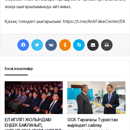
жаңа шығарылымында айтамыз.
Қазақ тіліндегі шығарылым: https://t.me/AntiFakeCenter/59
Facebook
Twitter
VKontakte
Odnoklassniki
Skype
Поштаға жіберу
Принтерден шығару
Басқа жаңалықтар
ЕЛ ИГІЛІГІ ЖОЛЫНДАҒЫ
ОСК Төрағасы Түркістан
ЕҢБЕК БАҒАЛАНЫП,
өңіріндегі сайлау