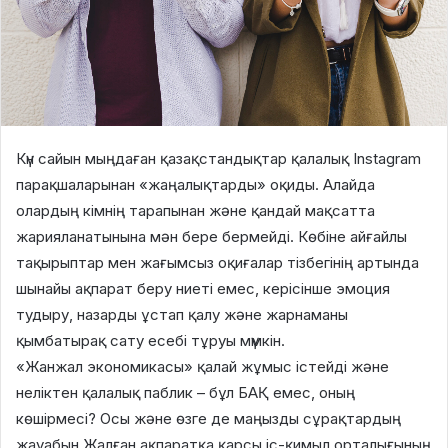
Күн сайын мыңдаған қазақстандықтар қалалық Instagram
парақшаларынан «жаңалықтарды» оқиды. Алайда
олардың кімнің тарапынан және қандай мақсатта
жарияланатынына мән бере бермейді. Көбіне айғайлы
тақырыптар мен жағымсыз оқиғалар тізбегінің артында
шынайы ақпарат беру ниеті емес, керісінше эмоция
тудыру, назарды ұстап қалу және жарнаманы
қымбатырақ сату есебі тұруы мүмкін.
«Жанжал экономикасы» қалай жұмыс істейді және
неліктен қалалық паблик – бұл БАҚ емес, оның
көшірмесі? Осы және өзге де маңызды сұрақтардың
жауабын Жалған ақпаратқа қарсы іс-қимыл орталығының