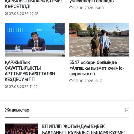
ҚҰРЫЛЫСШЫЛАРҒА ҚҰРМЕТ
учаскелерін аралады
КӨРСЕТІЛДІ
07.08.2026 16:08
07.08.2026 22:18
ҚАРЖЫЛЫҚ
5547 әскери бөлімінде
САУАТТЫЛЫҚТЫ
«Алғашқы қызмет күні» іс-
АРТТЫРУҒА БАҒЫТТАЛҒАН
шарасы өтті
КЕЗДЕСУ ӨТТІ
07.08.2026 11:17
07.08.2026 11:22
Жаңалықтар
ЕЛ ИГІЛІГІ ЖОЛЫНДАҒЫ ЕҢБЕК
БАҒАЛАНЫП, ҚҰРЫЛЫСШЫЛАРҒА ҚҰРМЕТ