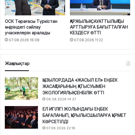
ОСК Төрағасы Түркістан
ҚАРЖЫЛЫҚ САУАТТЫЛЫҚТЫ
өңіріндегі сайлау
АРТТЫРУҒА БАҒЫТТАЛҒАН
учаскелерін аралады
КЕЗДЕСУ ӨТТІ
07.08.2026 16:08
07.08.2026 11:22
Жаңалықтар
ҚЫЗЫЛОРДАДА «ЖАСЫЛ ЕЛ» ЕҢБЕК
ЖАСАҚТАРЫНЫҢ ҚАТЫСУЫМЕН
ЭКОЛОГИЯЛЫҚ СЕНБІЛІК ӨТТІ
08.08.2026 14:37
ЕЛ ИГІЛІГІ ЖОЛЫНДАҒЫ ЕҢБЕК
БАҒАЛАНЫП, ҚҰРЫЛЫСШЫЛАРҒА ҚҰРМЕТ
КӨРСЕТІЛДІ
07.08.2026 22:18