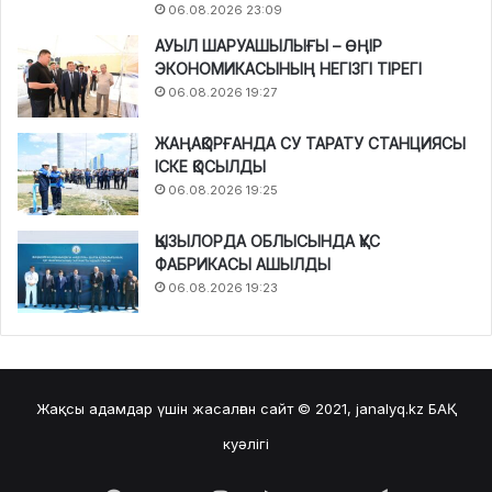
06.08.2026 23:09
АУЫЛ ШАРУАШЫЛЫҒЫ – ӨҢІР
ЭКОНОМИКАСЫНЫҢ НЕГІЗГІ ТІРЕГІ
06.08.2026 19:27
ЖАҢАҚОРҒАНДА СУ ТАРАТУ СТАНЦИЯСЫ
ІСКЕ ҚОСЫЛДЫ
06.08.2026 19:25
ҚЫЗЫЛОРДА ОБЛЫСЫНДА ҚҰС
ФАБРИКАСЫ АШЫЛДЫ
06.08.2026 19:23
Жақсы адамдар үшін жасалған сайт © 2021, janalyq.kz
БАҚ
куәлігі