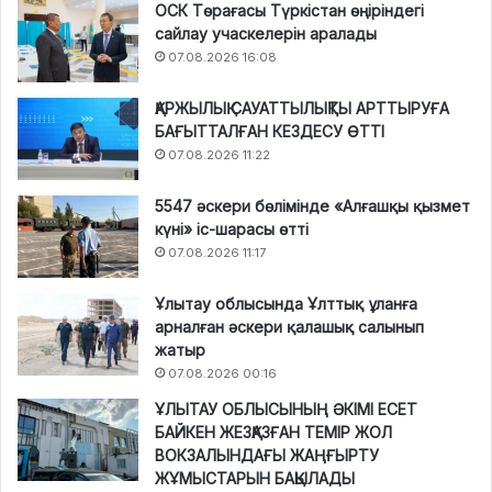
ОСК Төрағасы Түркістан өңіріндегі
сайлау учаскелерін аралады
07.08.2026 16:08
ҚАРЖЫЛЫҚ САУАТТЫЛЫҚТЫ АРТТЫРУҒА
БАҒЫТТАЛҒАН КЕЗДЕСУ ӨТТІ
07.08.2026 11:22
5547 әскери бөлімінде «Алғашқы қызмет
күні» іс-шарасы өтті
07.08.2026 11:17
Ұлытау облысында Ұлттық ұланға
арналған әскери қалашық салынып
жатыр
07.08.2026 00:16
ҰЛЫТАУ ОБЛЫСЫНЫҢ ӘКІМІ ЕСЕТ
БАЙКЕН ЖЕЗҚАЗҒАН ТЕМІР ЖОЛ
ВОКЗАЛЫНДАҒЫ ЖАҢҒЫРТУ
ЖҰМЫСТАРЫН БАҚЫЛАДЫ