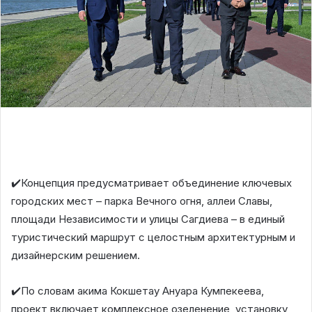
✔️Концепция предусматривает объединение ключевых
городских мест – парка Вечного огня, аллеи Славы,
площади Независимости и улицы Сагдиева – в единый
туристический маршрут с целостным архитектурным и
дизайнерским решением.
✔️По словам акима Кокшетау Ануара Кумпекеева,
проект включает комплексное озеленение, установку