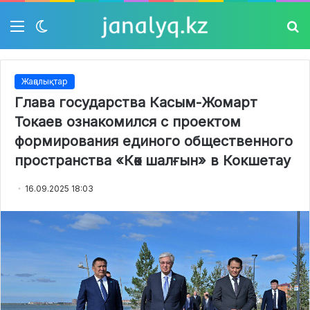
Мәзір
Switch
Із
skin
Жаңалықтар
Глава государства Касым-Жомарт
Токаев ознакомился с проектом
формирования единого общественного
пространства «Көк шалғын» в Кокшетау
16.09.2025 18:03