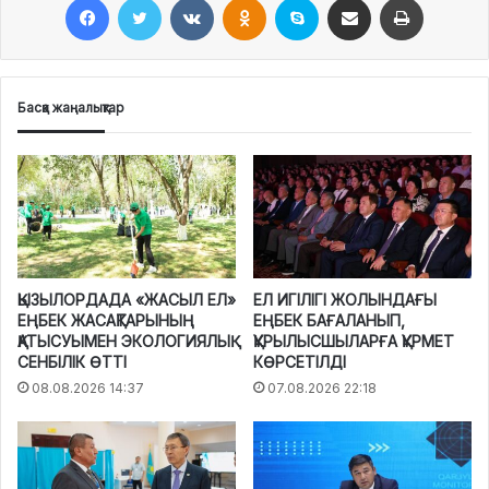
Басқа жаңалықтар
ҚЫЗЫЛОРДАДА «ЖАСЫЛ ЕЛ»
ЕЛ ИГІЛІГІ ЖОЛЫНДАҒЫ
ЕҢБЕК ЖАСАҚТАРЫНЫҢ
ЕҢБЕК БАҒАЛАНЫП,
ҚАТЫСУЫМЕН ЭКОЛОГИЯЛЫҚ
ҚҰРЫЛЫСШЫЛАРҒА ҚҰРМЕТ
СЕНБІЛІК ӨТТІ
КӨРСЕТІЛДІ
08.08.2026 14:37
07.08.2026 22:18