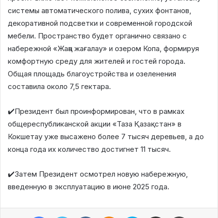
системы автоматического полива, сухих фонтанов,
декоративной подсветки и современной городской
мебели. Пространство будет органично связано с
набережной «Жаңа жағалау» и озером Копа, формируя
комфортную среду для жителей и гостей города.
Общая площадь благоустройства и озеленения
составила около 7,5 гектара.
✔️Президент был проинформирован, что в рамках
общереспубликанской акции «Таза Қазақстан» в
Кокшетау уже высажено более 7 тысяч деревьев, а до
конца года их количество достигнет 11 тысяч.
✔️Затем Президент осмотрел новую набережную,
введенную в эксплуатацию в июне 2025 года.
Facebook
Twitter
VKontakte
Odnoklassniki
Skype
Поштаға жіберу
Принтерден шығару