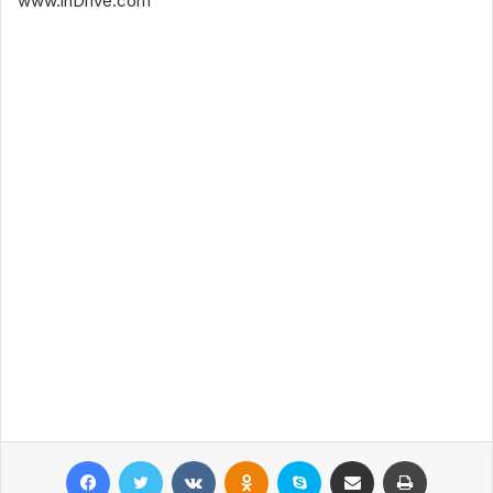
www.inDrive.com
Facebook
Twitter
VKontakte
Odnoklassniki
Skype
Поштаға жіберу
Принтерден шығару