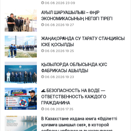
06.08.2026 23:09
АУЫЛ ШАРУАШЫЛЫҒЫ – ӨҢІР
ЭКОНОМИКАСЫНЫҢ НЕГІЗГІ ТІРЕГІ
06.08.2026 19:27
ЖАҢАҚОРҒАНДА СУ ТАРАТУ СТАНЦИЯСЫ
ІСКЕ ҚОСЫЛДЫ
06.08.2026 19:25
ҚЫЗЫЛОРДА ОБЛЫСЫНДА ҚҰС
ФАБРИКАСЫ АШЫЛДЫ
06.08.2026 19:23
🌊 БЕЗОПАСНОСТЬ НА ВОДЕ —
ОТВЕТСТВЕННОСТЬ КАЖДОГО
ГРАЖДАНИНА
06.08.2026 17:35
В Казахстане издана книга «Әділетті
қоғамға шыншыл сөз», в которой
собраны избранные высказывания