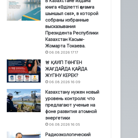
В Казахстане издана
книга «Әділетті қоғамға
шыншыл сөз», в которой
собраны избранные
высказывания
Президента Республики
Казахстан Касым-
Жомарта Токаева.
06.08.2026 17:17
🚨 ҚАУІП ТӨНГЕН
ЖАҒДАЙДА ҚАЙДА
ЖҮГІНУ КЕРЕК?
06.08.2026 16:09
Казахстану нужен новый
уровень контроля: что
предлагают ученые на
фоне развития атомной
энергетики
06.08.2026 16:05
Радиоэкологический