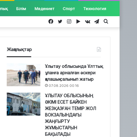
улық
Білім
Мәдениет
Спорт
Технология
Facebook
Twitter
Instagram
Google
vk.com
Telegram
Іздеу...
Play
Жаңалықтар
Ұлытау облысында Ұлттық
ұланға арналған әскери
қалашық салынып жатыр
07.08.2026 00:16
ҰЛЫТАУ ОБЛЫСЫНЫҢ
ӘКІМІ ЕСЕТ БАЙКЕН
ЖЕЗҚАЗҒАН ТЕМІР ЖОЛ
ВОКЗАЛЫНДАҒЫ
ЖАҢҒЫРТУ
ЖҰМЫСТАРЫН
БАҚЫЛАДЫ