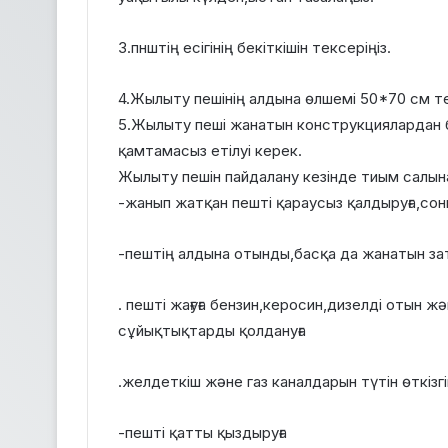
3.пнштің есігінің бекіткішін тексеріңіз.
4.Жылыту пешінің алдына өлшемі 50*70 см т
5.Жылыту пеші жанатын конструкциялардан 
қамтамасыз етілуі керек.
Жылыту пешін пайдалану кезінде тиым салын
-жанып жатқан пешті қараусыз қалдыруға,сон
-пештің алдына отынды,басқа да жанатын за
. пешті жағуға бензин,керосин,дизелді отын 
сұйықтықтарды қолдануға
.желдеткіш және газ каналдарын түтін өткізгі
-пешті қатты қыздыруға