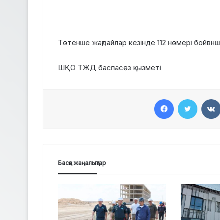
Төтенше жағдайлар кезінде 112 нөмері бойвн
ШҚО ТЖД баспасөз қызметі
Facebook
Twitter
Басқа жаңалықтар