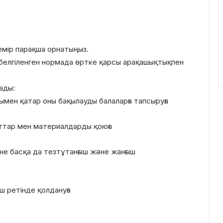
емір парақша орнатыңыз.
белгіленген нормада өртке қарсы арақашықтықпен
ады:
ымен қатар оны бақылауды балаларға тапсыруға
ттар мен материалдарды қоюға
және басқа да тезтұтанғыш және жанғыш
ш ретінде қолдануға