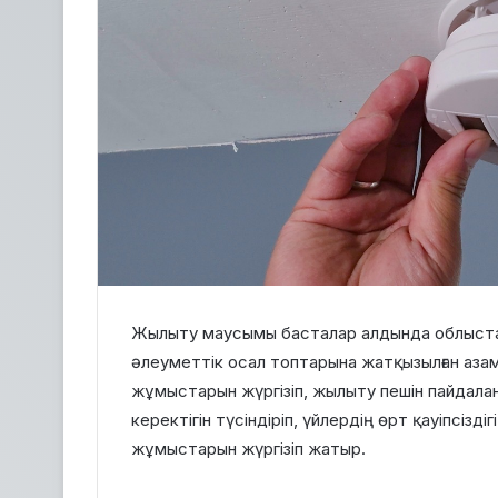
Жылыту маусымы басталар алдында облыста
әлеуметтік осал топтарына жатқызылған азам
жұмыстарын жүргізіп, жылыту пешін пайдалан
керектігін түсіндіріп, үйлердің өрт қауіпсіз
жұмыстарын жүргізіп жатыр.