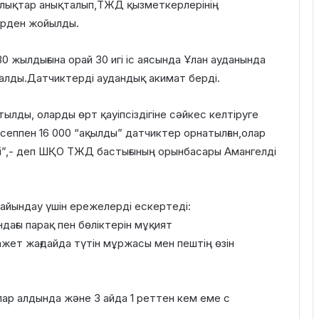
ушылықтар анықталып,ТЖД қызметкерлерінің
ірден жойылды.
 жылдығына орай 30 игі іс аясында Ұлан ауданында
алды.Датчиктерді аудандық акимат берді.
тылды, оларды өрт қауіпсіздігіне сәйкес келтіруге
сеппен 16 000 “ақылды” датчиктер орнатылған,олар
рді”,- деп ШҚО ТЖД бастығының орынбасары Амангелді
айындау үшін ережелерді ескертеді:
дағы парақ пен бөліктерін мұқият
ажет жағдайда түтін мұржасы мен пештің өзін
ар алдында және 3 айда 1 реттен кем еме с