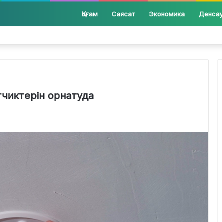
Қоғам
Саясат
Экономика
Денса
атчиктерін орнатуда