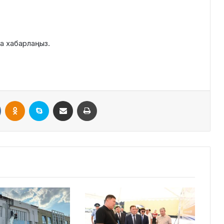
ша хабарлаңыз.
VKontakte
Odnoklassniki
Skype
Поштаға жіберу
Принтерден шығару