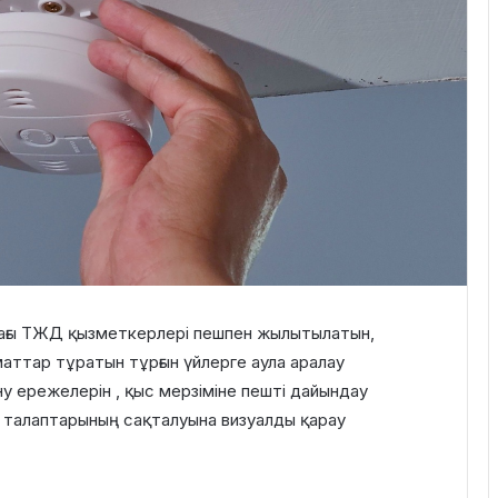
ғы ТЖД қызметкерлері пешпен жылытылатын,
аттар тұратын тұрғын үйлерге аула аралау
у ережелерін , қыс мерзіміне пешті дайындау
дігі талаптарының сақталуына визуалды қарау