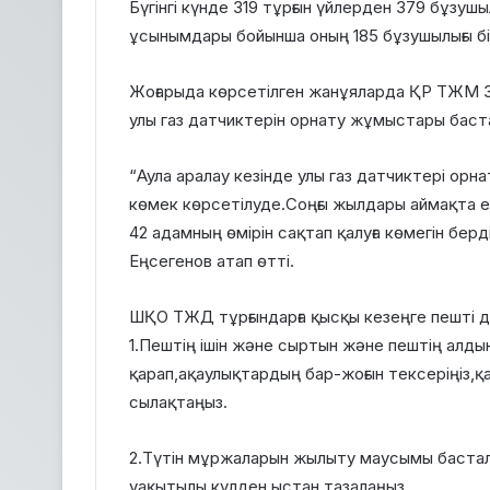
Бүгінгі күнде 319 тұрғын үйлерден 379 бұз
ұсынымдары бойынша оның 185 бұзушылығы б
Жоғарыда көрсетілген жанұяларда ҚР ТЖМ 30
улы газ датчиктерін орнату жұмыстары баст
“Аула аралау кезінде улы газ датчиктері орна
көмек көрсетілуде.Соңғы жылдары аймақта е
42 адамның өмірін сақтап қалуға көмегін бе
Еңсегенов атап өтті.
ШҚО ТЖД тұрғындарға қысқы кезеңге пешті д
1.Пештің ішін және сыртын және пештің алдын
қарап,ақаулықтардың бар-жоғын тексеріңіз,қ
сылақтаңыз.
2.Түтін мұржаларын жылыту маусымы бастал
уақытылы күлден,ыстан тазалаңыз.