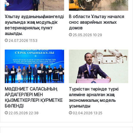
Ұлытау ауданының Амангелді
В области Ұлытау начался
ауылында жаңа модульдік
снос аварийных жилых
ветеринариялық пункт
домов
ашылды.
25.05.2026 10:29
24.07.2026 11:53
МӘДЕНИЕТ САЛАСЫНЫҢ
Түркістан төрінде түркі
АРДАГЕРЛЕРІ МЕН
әлеміне арналған жаңа
ҚЫЗМЕТКЕРЛЕРІ ҚҰРМЕТКЕ
экономикалық модель
БӨЛЕНДІ
ұсынылды
22.05.2026 22:38
02.04.2026 13:25