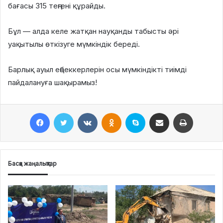
бағасы 315 теңгені құрайды.
Бұл — алда келе жатқан науқанды табысты әрі
уақытылы өткізуге мүмкіндік береді.
Барлық ауыл еңбеккерлерін осы мүмкіндікті тиімді
пайдалануға шақырамыз!
Facebook
Twitter
VKontakte
Odnoklassniki
Skype
Поштаға жіберу
Принтерден шығару
Басқа жаңалықтар