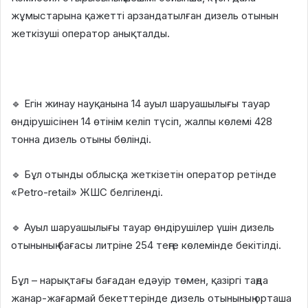
жұмыстарына қажетті арзандатылған дизель отынын
жеткізуші оператор анықталды.
🔹 Егін жинау науқанына 14 ауыл шаруашылығы тауар
өндірушісінен 14 өтінім келіп түсіп, жалпы көлемі 428
тонна дизель отыны бөлінді.
🔹 Бұл отынды облысқа жеткізетін оператор ретінде
«Petro-retail» ЖШС белгіленді.
🔹 Ауыл шаруашылығы тауар өндірушілер үшін дизель
отынының бағасы литріне 254 теңге көлемінде бекітілді.
Бұл – нарықтағы бағадан едәуір төмен, қазіргі таңда
жанар-жағармай бекеттерінде дизель отынының орташа