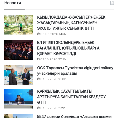
Новости
ҚЫЗЫЛОРДАДА «ЖАСЫЛ ЕЛ» ЕҢБЕК
ЖАСАҚТАРЫНЫҢ ҚАТЫСУЫМЕН
ЭКОЛОГИЯЛЫҚ СЕНБІЛІК ӨТТІ
08.08.2026 14:37
ЕЛ ИГІЛІГІ ЖОЛЫНДАҒЫ ЕҢБЕК
БАҒАЛАНЫП, ҚҰРЫЛЫСШЫЛАРҒА
ҚҰРМЕТ КӨРСЕТІЛДІ
07.08.2026 22:18
ОСК Төрағасы Түркістан өңіріндегі сайлау
учаскелерін аралады
07.08.2026 16:08
ҚАРЖЫЛЫҚ САУАТТЫЛЫҚТЫ
АРТТЫРУҒА БАҒЫТТАЛҒАН КЕЗДЕСУ
ӨТТІ
07.08.2026 11:22
5547 әскери бөлімінде «Алғашқы қызмет