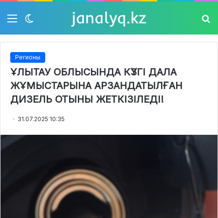
Мәзір
Switch
Із
skin
Регионы
ҰЛЫТАУ ОБЛЫСЫНДА КҮЗГІ ДАЛА
ЖҰМЫСТАРЫНА АРЗАНДАТЫЛҒАН
ДИЗЕЛЬ ОТЫНЫ ЖЕТКІЗІЛЕДІ!
31.07.2025 10:35