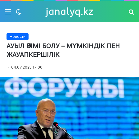
Мәзір
Switch
Із
skin
Новости
АУЫЛ ӘКІМІ БОЛУ – МҮМКІНДІК ПЕН
ЖАУАПКЕРШІЛІК
04.07.2025 17:00