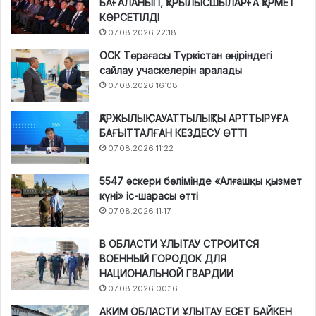
БАҒАЛАНЫП, ҚҰРЫЛЫСШЫЛАРҒА ҚҰРМЕТ
КӨРСЕТІЛДІ
07.08.2026 22:18
ОСК Төрағасы Түркістан өңіріндегі
сайлау учаскелерін аралады
07.08.2026 16:08
ҚАРЖЫЛЫҚ САУАТТЫЛЫҚТЫ АРТТЫРУҒА
БАҒЫТТАЛҒАН КЕЗДЕСУ ӨТТІ
07.08.2026 11:22
5547 әскери бөлімінде «Алғашқы қызмет
күні» іс-шарасы өтті
07.08.2026 11:17
В ОБЛАСТИ ҰЛЫТАУ СТРОИТСЯ
ВОЕННЫЙ ГОРОДОК ДЛЯ
НАЦИОНАЛЬНОЙ ГВАРДИИ
07.08.2026 00:16
АКИМ ОБЛАСТИ ҰЛЫТАУ ЕСЕТ БАЙКЕН