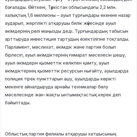
бағалады. Өйткені, Түркістан облысындағы 2,2 млн.
халықтың 1,6 миллионы – ауыл тұрғындары екеніне назар
аударып, жергілікті атқарушы билік жүйесінде ауыл
әкімдерінің рөлі маңызды деді. Тұрғындардың табысын
арттыруда инвестиция тартудың өзектілігіне тоқталды.
Парламент, мәслихат, әкімдік және партия болып
бірлесіп, ауыл әкімдіктерінің ғимарат мәселесін шешу,
ауыл әкімдерін қызметтік көлікпен қамту, ауыл
әкімдіктерінің қызметтік ресурсын нығайту, ауылдарда
полиция тірек пункттарын ашу, ауылдарды көрікті
мекенге айналдыруда арнайы техникалар бөлу
мәселесінде жан-жақты ынтымақтастық керек деп
байыптады.
Облыстық партия филиалы атқарушы хатшысының