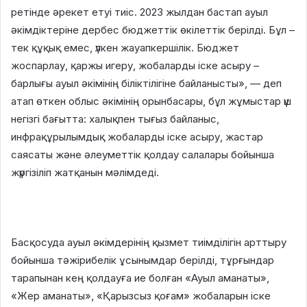
ретінде әрекет етуі тиіс. 2023 жылдан бастап ауыл
әкімдіктеріне дербес бюджеттік өкілеттік берілді. Бұл –
тек құқық емес, үлкен жауапкершілік. Бюджет
жоспарлау, қаржы игеру, жобаларды іске асыру –
барлығы ауыл әкімінің біліктілігіне байланысты», — деп
атап өткен облыс әкімінің орынбасары, бұл жұмыстар үш
негізгі бағытта: халықпен тығыз байланыс,
инфрақұрылымдық жобаларды іске асыру, жастар
саясаты және әлеуметтік қолдау салалары бойынша
жүргізіліп жатқанын мәлімдеді.
Басқосуда ауыл әкімдерінің қызмет тиімділігін арттыру
бойынша тәжірибелік ұсынымдар берілді, тұрғындар
тарапынан кең қолдауға ие болған «Ауыл аманаты»,
«Жер аманаты», «Қарызсыз қоғам» жобаларын іске