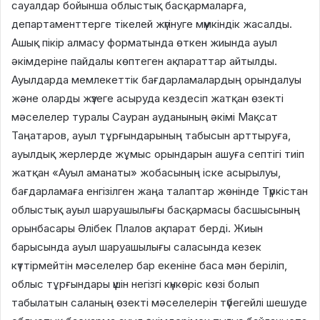
сауалдар бойынша облыстық басқармаларға,
департаменттерге тікелей жүгінуге мүмкіндік жасалды.
Ашық пікір алмасу форматында өткен жиында ауыл
әкімдеріне пайдалы көптеген ақпараттар айтылды.
Ауылдарда мемлекеттік бағдарламалардың орындалуы
және оларды жүзеге асыруда кездесіп жатқан өзекті
мәселелер туралы Сауран ауданының әкімі Мақсат
Таңатаров, ауыл тұрғындарының табысын арттыруға,
ауылдық жерлерде жұмыс орындарын ашуға септігі тиіп
жатқан «Ауыл аманаты» жобасының іске асырылуы,
бағдарламаға енгізілген жаңа талаптар жөнінде Түркістан
облыстық ауыл шаруашылығы басқармасы басшысының
орынбасары Әлібек Плалов ақпарат берді. Жиын
барысында ауыл шаруашылығы саласында кезек
күттірмейтін мәселелер бар екеніне баса мән беріліп,
облыс тұрғындары үшін негізгі күнкөріс көзі болып
табылатын саланың өзекті мәселелерін түбегейлі шешуде