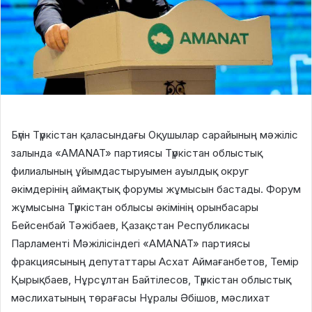
Бүгін Түркістан қаласындағы Оқушылар сарайының мәжіліс
залында «AMANAT» партиясы Түркістан облыстық
филиалының ұйымдастыруымен ауылдық округ
әкімдерінің аймақтық форумы жұмысын бастады. Форум
жұмысына Түркістан облысы әкімінің орынбасары
Бейсенбай Тәжібаев, Қазақстан Республикасы
Парламенті Мәжілісіндегі «AMANAT» партиясы
фракциясының депутаттары Асхат Аймағанбетов, Темір
Қырықбаев, Нұрсұлтан Байтілесов, Түркістан облыстық
мәслихатының төрағасы Нұралы Әбішов, мәслихат