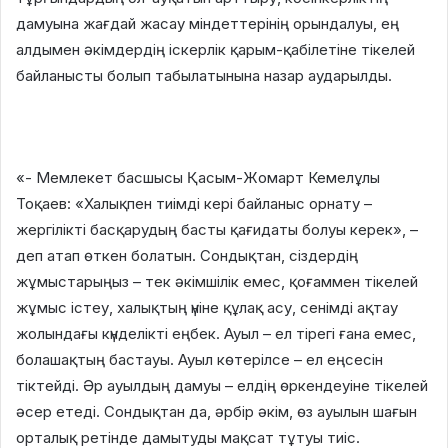
дамуына жағдай жасау міндеттерінің орындалуы, ең
алдымен әкімдердің іскерлік қарым-қабілетіне тікелей
байланысты болып табылатынына назар аударылды.
«- Мемлекет басшысы Қасым-Жомарт Кемелұлы
Тоқаев: «Халықпен тиімді кері байланыс орнату –
жергілікті басқарудың басты қағидаты болуы керек», –
деп атап өткен болатын. Сондықтан, сіздердің
жұмыстарыңыз – тек әкімшілік емес, қоғаммен тікелей
жұмыс істеу, халықтың үніне құлақ асу, сенімді ақтау
жолындағы күнделікті еңбек. Ауыл – ел тірегі ғана емес,
болашақтың бастауы. Ауыл көтерілсе – ел еңсесін
тіктейді. Әр ауылдың дамуы – елдің өркендеуіне тікелей
әсер етеді. Сондықтан да, әрбір әкім, өз ауылын шағын
орталық ретінде дамытуды мақсат тұтуы тиіс.