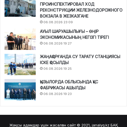
ПРОИНСПЕКТИРОВАЛ ХОД
РЕКОНСТРУКЦИИ ЖЕЛЕЗНОДОРОЖНОГО
ВОКЗАЛА В ЖЕЗКАЗГАНЕ
06.08.2026 23:09
АУЫЛ ШАРУАШЫЛЫҒЫ – ӨҢІР
ЭКОНОМИКАСЫНЫҢ НЕГІЗГІ ТІРЕГІ
06.08.2026 19:27
ЖАҢАҚОРҒАНДА СУ ТАРАТУ СТАНЦИЯСЫ
ІСКЕ ҚОСЫЛДЫ
06.08.2026 19:25
ҚЫЗЫЛОРДА ОБЛЫСЫНДА ҚҰС
ФАБРИКАСЫ АШЫЛДЫ
06.08.2026 19:23
Жақсы адамдар үшін жасалған сайт © 2021, janalyq.kz
БАҚ