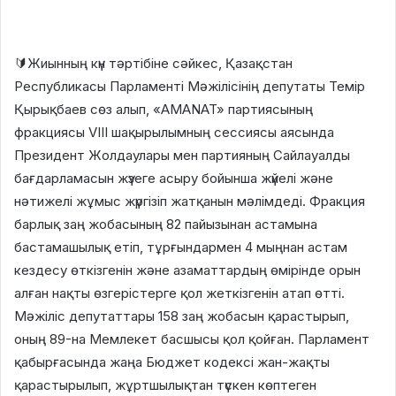
🔰Жиынның күн тәртібіне сәйкес, Қазақстан
Республикасы Парламенті Мәжілісінің депутаты Темір
Қырықбаев сөз алып, «AMANAT» партиясының
фракциясы VIII шақырылымның сессиясы аясында
Президент Жолдаулары мен партияның Сайлауалды
бағдарламасын жүзеге асыру бойынша жүйелі және
нәтижелі жұмыс жүргізіп жатқанын мәлімдеді. Фракция
барлық заң жобасының 82 пайызынан астамына
бастамашылық етіп, тұрғындармен 4 мыңнан астам
кездесу өткізгенін және азаматтардың өмірінде орын
алған нақты өзгерістерге қол жеткізгенін атап өтті.
Мәжіліс депутаттары 158 заң жобасын қарастырып,
оның 89-на Мемлекет басшысы қол қойған. Парламент
қабырғасында жаңа Бюджет кодексі жан-жақты
қарастырылып, жұртшылықтан түскен көптеген