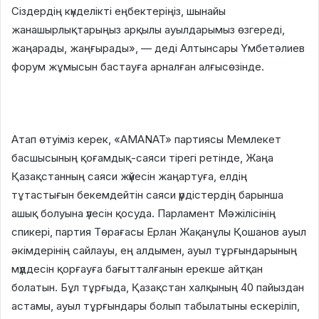
Сіздердің күнделікті еңбектеріңіз, шынайы
жанашырлықтарыңыз арқылы ауылдарымыз өзгереді,
жаңарады, жаңғырады», — деді Алтынсары Үмбетәлиев
форум жұмысын бастауға арналған алғысөзінде.
Атап өтуіміз керек, «AMANAT» партиясы Мемлекет
басшысының қоғамдық-саяси тірегі ретінде, Жаңа
Қазақстанның саяси жүйесін жаңартуға, елдің
тұтастығын бекемдейтін саяси үрдістердің барынша
ашық болуына үлесін қосуда. Парламент Мәжілісінің
спикері, партия Төрағасы Ерлан Жақанұлы Қошанов ауыл
әкімдерінің сайлауы, ең алдымен, ауыл тұрғындарының
мүддесін қорғауға бағытталғанын ерекше айтқан
болатын. Бұл тұрғыда, Қазақстан халқының 40 пайыздан
астамы, ауыл тұрғындары болып табылатыны ескеріліп,