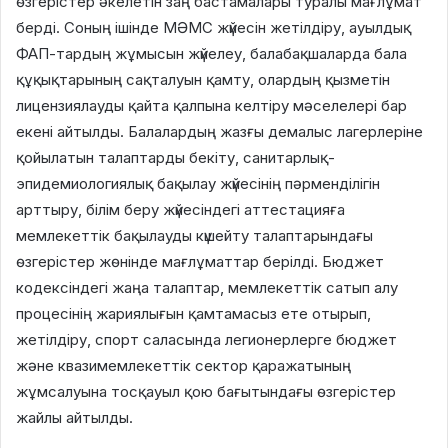
өзгерістер әкелетін заң бастамалары туралы мағлұмат
берді. Соның ішінде МӘМС жүйесін жетілдіру, ауылдық
ФАП-тардың жұмысын жүйелеу, балабақшаларда бала
құқықтарының сақталуын қамту, олардың қызметін
лицензиялауды қайта қалпына келтіру мәселелері бар
екені айтылды. Балалардың жазғы демалыс лагерлеріне
қойылатын талаптарды бекіту, санитарлық-
эпидемиологиялық бақылау жүйесінің пәрменділігін
арттыру, білім беру жүйесіндегі аттестацияға
мемлекеттік бақылауды күшейту талаптарындағы
өзгерістер жөнінде мағлұматтар берілді. Бюджет
кодексіндегі жаңа талаптар, мемлекеттік сатып алу
процесінің жариялығын қамтамасыз ете отырып,
жетілдіру, спорт саласында легионерлерге бюджет
және квазимемлекеттік сектор қаражатының
жұмсалуына тосқауыл қою бағытындағы өзгерістер
жайлы айтылды.