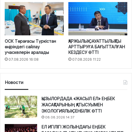
ОСК Төрағасы Түркістан
ҚАРЖЫЛЫҚ САУАТТЫЛЫҚТЫ
өңіріндегі сайлау
АРТТЫРУҒА БАҒЫТТАЛҒАН
учаскелерін аралады
КЕЗДЕСУ ӨТТІ
07.08.2026 16:08
07.08.2026 11:22
Новости
ҚЫЗЫЛОРДАДА «ЖАСЫЛ ЕЛ» ЕҢБЕК
ЖАСАҚТАРЫНЫҢ ҚАТЫСУЫМЕН
ЭКОЛОГИЯЛЫҚ СЕНБІЛІК ӨТТІ
08.08.2026 14:37
ЕЛ ИГІЛІГІ ЖОЛЫНДАҒЫ ЕҢБЕК