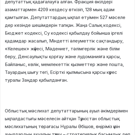
депутаттық қадағалауға алған. Фракция өкілдері
азаматтармен 4209 кездесу өткізіп, 128 мың адам
қамтылған. Депутаттардың ықпал етуімен 527 мәселе
дер кезінде шешімдерін тапқан. Жаңа Салық кодексі,
Бюджет кодексі, Су кодексі қабылдау бойынша іргелі
қадамдар жасалып, Міндетті әлеуметтік сақтандыру,
«Келешек» жүйесі, Мәдениет, тәлімгерлік және білім
беру, Денсаулықты қорғау және лудоманияға қарсы,
Байланыс, көлік, мемлекеттік қызметтер және пошта,
Тауардың шығу тегі, Есірткі қылмысына қарсы күрес
туралы Заңдар қабылданған.
Облыстық мәслихат депутаттарының ауыл әкімдерімен
ықпалдастығы мәселесін айтқан Түркістан облыстық
мәслихатының төрағасы Нұралы Әбішов, өңіріміз үшін
ауылдардың ахуалын түзеу – стратегиялық басымдық деп