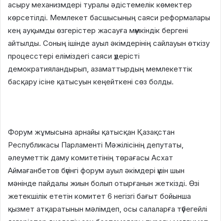
асыру механизмдері туралы әдістемелік көмектер
көрсетілді. Мемлекет басшысының саяси реформалары
кең ауқымды өзгерістер жасауға мүмкіндік бергені
айтылды. Соның ішінде ауыл әкімдерінің сайлауын өткізу
процесстері еліміздегі саяси үдерісті
демократияландырып, азаматтырдың мемлекеттік
басқару ісіне қатысуын кеңейткені сөз болды.
Форум жұмысына арнайы қатысқан Қазақстан
Республикасы Парламенті Мәжілісінің депутаты,
әлеуметтік даму комитетінің төрағасы Асхат
Аймағанбетов бүгінгі форум ауыл әкімдері үшін шын
мәнінде пайдалы жиын болып отырғанын жеткізді. Өзі
жетекшілік ететін комитет 6 негізгі бағыт бойынша
қызмет атқаратынын мәлімдеп, осы салаларға түбегейлі