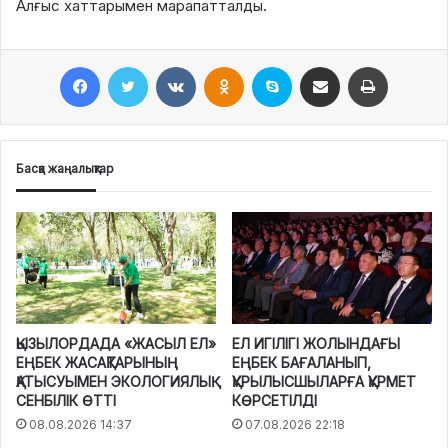
Алғыс хаттарымен марапатталды.
Facebook
Twitter
VKontakte
Odnoklassniki
Skype
Поштаға жіберу
Принтерден шығару
Басқа жаңалықтар
ҚЫЗЫЛОРДАДА «ЖАСЫЛ ЕЛ»
ЕЛ ИГІЛІГІ ЖОЛЫНДАҒЫ
ЕҢБЕК ЖАСАҚТАРЫНЫҢ
ЕҢБЕК БАҒАЛАНЫП,
ҚАТЫСУЫМЕН ЭКОЛОГИЯЛЫҚ
ҚҰРЫЛЫСШЫЛАРҒА ҚҰРМЕТ
СЕНБІЛІК ӨТТІ
КӨРСЕТІЛДІ
08.08.2026 14:37
07.08.2026 22:18