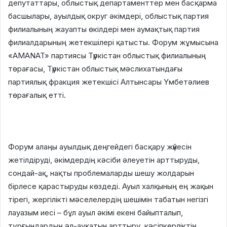
депутаттары, облыстық департаменттер мен басқарма
басшылары, ауылдық округ әкімдері, облыстық партия
филиалының жауапты өкілдері мен аумақтық партия
филиалдарының жетекшілері қатысты. Форум жұмысына
«AMANAT» партиясы Түркістан облыстық филиалының
төрағасы, Түркістан облыстық мәслихатындағы
партиялық фракция жетекшісі Алтынсары Үмбетәлиев
төрағалық етті.
Форум алаңы ауылдық деңгейдегі басқару жүйесін
жетілдіруді, әкімдердің кәсіби әлеуетін арттыруды,
сондай-ақ, нақты проблемаларды шешу жолдарын
бірлесе қарастыруды көздеді. Ауыл халқының ең жақын
тірегі, жергілікті мәселелердің шешімін табатын негізгі
лауазым иесі – бұл ауыл әкімі екені байыпталып,
тұрғындардың әл-ауқатын арттыру, кәсіпкерліктің