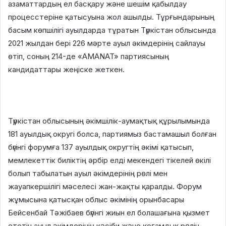
азаматтардың ел басқару және шешім қабылдау
процесстеріне қатысуына жол ашылды. Тұрғындарының
басым көпшілігі ауылдарда тұратын Түркістан облысында
2021 жылдан бері 226 мәрте ауыл әкімдерінің сайлауы
өтіп, соның 214-де «AMANAT» партиясының
кандидаттары жеңіске жеткен.
Түркістан облысының әкімшілік-аумақтық құрылымында
181 ауылдық округі болса, партиямыз бастамашыл болған
бүгінгі форумға 137 ауылдық округтің әкімі қатысып,
мемлекеттік биліктің әрбір елді мекендегі тікелей өкілі
болып табылатын ауыл әкімдерінің рөлі мен
жауапкершілігі мәселесі жан-жақты қаралды. Форум
жұмысына қатысқан облыс әкімінің орынбасары
Бейсенбай Тәжібаев бүгінгі жиын ел болашағына қызмет
ететін ауыл әкімдерінің кәсіби және қоғамдық рөлін