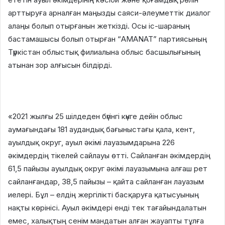
арттыруға арналған маңызды саяси-әлеуметтік диалог
алаңы болып отырғанын жеткізді. Осы іс-шараның
бастамашысы болып отырған “АМАNАТ” партиясының
Түркістан облыстық филиалына облыс басшылығының
атынан зор алғысын білдірді.
«2021 жылғы 25 шілдеден бүгінгі күнге дейін облыс
аумағындағы 181 аудандық бағыныстағы қала, кент,
ауылдық округ, ауыл әкімі лауазымдарына 226
әкімдердің тікелей сайлауы өтті. Сайланған әкімдердің
61,5 пайызы ауылдық округ әкімі лауазымына алғаш рет
сайланғандар, 38,5 пайызы – қайта сайланған лауазым
иелері. Бұл – елдің жергілікті басқаруға қатысуының
нақты көрінісі. Ауыл әкімдері енді тек тағайындалатын
емес, халықтың сенім мандатын алған жауапты тұлға