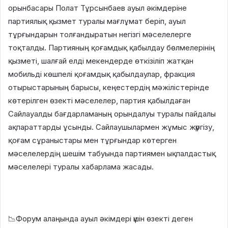
орынбасары Полат Тұрсынбаев ауыл әкімдеріне
партиялық қызмет туралы мағлұмат беріп, ауыл
тұрғындарын толғандыратын негізгі мәселелерге
тоқталды. Партияның қоғамдық қабылдау бөлмелерінің
қызметі, шалғай елді мекендерде өткізіліп жатқан
мобильді көшпелі қоғамдық қабылдаулар, фракция
отырыстарының барысы, кеңестердің мәжілістерінде
көтерілген өзекті мәселелер, партия қабылдаған
Сайлауалды бағдарламаның орындалуы туралы пайдалы
ақпараттарды ұсынды. Сайлаушылармен жұмыс жүргізу,
қоғам сұраныстары мен тұрғындар көтерген
мәселелердің шешім табуында партиямен ықпалдастық
мәселелері туралы хабарлама жасады.
📉Форум алаңында ауыл әкімдері үшін өзекті деген