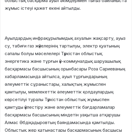
облыстық басқарма ауыл әкімдерімен тығыз байланыста
жұмыс істеуі қажет екені айтылды.
Ауылдардың инфрақұрылымдық ахуалын жақсарту, ауыз
су, табиғи газ жүйелерінің тартылуы, электр қуатының
сапалы болуы мәселелері Түркістан облыстық
энергетика және тұрғын үй-коммуналдық шаруашылық
басқармасы басшысының орынбасары Роза Сариеваның
хабарламасында айтылса, ауыл тұрғындарының
әлеуметтік сұраныстары, халықтың жұмыспен
қамтылуы, мемлекеттік әлеуметтік қолдаулардың
көрсетілуі туралы Түркістан облыстық жұмыспен
қамтуды үйлестіру және әлеуметтік бағдарламалар
басқармасы басшысының міндетін уақытша атқарушы
Алмас Әбдіқадыровтың баяндамасында қамтылды.
Облыстық жер қатынастары басқармасының басшысы