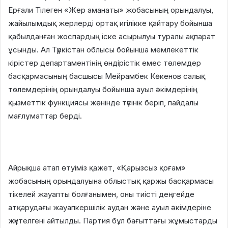
Ерғали Тілеген «Жер аманаты» жобасының орындалуы,
жайылымдық жерлерді ортақ игілікке қайтару бойынша
қабылданған жоспардың іске асырылуы туралы ақпарат
ұсынды. Ал Түркістан облысы бойынша мемлекеттік
кірістер департаментінің өндірістік емес төлемдер
басқармасының басшысы Мейрамбек Көкенов салық
төлемдерінің орындалуы бойынша ауыл әкімдерінің
қызметтік функциясы жөнінде түсінік беріп, пайдалы
мағлұматтар берді.
Айрықша атап өтуіміз қажет, «Қарызсыз қоғам»
жобасының орындалуына облыстық қаржы басқармасы
тікелей жауапты болғанымен, оны тиісті деңгейде
атқарудағы жауапкершілік аудан және ауыл әкімдеріне
жүктелгені айтылды. Партия бұл бағыттағы жұмыстарды