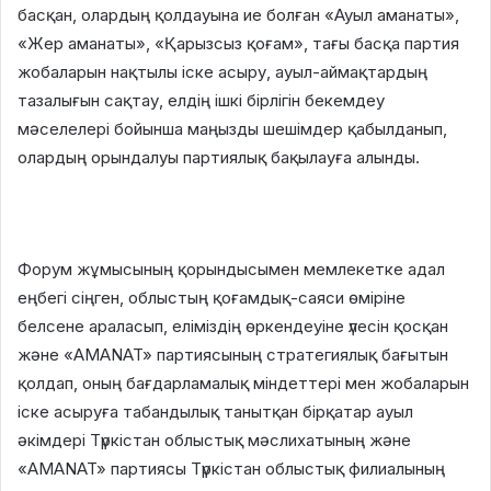
басқан, олардың қолдауына ие болған «Ауыл аманаты»,
«Жер аманаты», «Қарызсыз қоғам», тағы басқа партия
жобаларын нақтылы іске асыру, ауыл-аймақтардың
тазалығын сақтау, елдің ішкі бірлігін бекемдеу
мәселелері бойынша маңызды шешімдер қабылданып,
олардың орындалуы партиялық бақылауға алынды.
Форум жұмысының қорындысымен мемлекетке адал
еңбегі сіңген, облыстың қоғамдық-саяси өміріне
белсене араласып, еліміздің өркендеуіне үлесін қосқан
және «AMANAT» партиясының стратегиялық бағытын
қолдап, оның бағдарламалық міндеттері мен жобаларын
іске асыруға табандылық танытқан бірқатар ауыл
әкімдері Түркістан облыстық мәслихатының және
«AMANAT» партиясы Түркістан облыстық филиалының