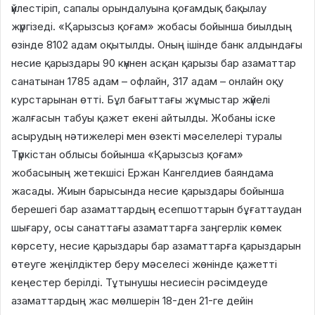
үйлестіріп, сапалы орындалуына қоғамдық бақылау
жүргізеді. «Қарызсыз қоғам» жобасы бойынша биылдың
өзінде 8102 адам оқытылды. Оның ішінде банк алдындағы
несие қарыздары 90 күннен асқан қарызы бар азаматтар
санатынан 1785 адам – офлайн, 317 адам – онлайн оқу
курстарынан өтті. Бұл бағыттағы жұмыстар жүйелі
жалғасын табуы қажет екені айтылды. Жобаны іске
асырудың нәтижелері мен өзекті мәселелері туралы
Түркістан облысы бойынша «Қарызсыз қоғам»
жобасының жетекшісі Ержан Кангелдиев баяндама
жасады. Жиын барысында несие қарыздары бойынша
берешегі бар азаматтардың есепшоттарын бұғаттаудан
шығару, осы санаттағы азаматтарға заңгерлік көмек
көрсету, несие қарыздары бар азаматтарға қарыздарын
өтеуге жеңілдіктер беру мәселесі жөнінде қажетті
кеңестер берілді. Тұтынушы несиесін рәсімдеуде
азаматтардың жас мөлшерін 18-ден 21-ге дейін