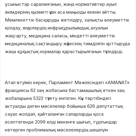
ұсыныстар сараланғанын, жаңа нормативтер ауыл
әкімдерінің қызметі үшін аса маңызды екенін айтты.
Мемлекеттік басқаруды жетілдіру, халықты әлеуметтік
қолдау, өңірлердің инфрақұрылымдық ахуалын
жақсарту, медицина саласы, міндетті әлеуметтік
медициналық сақтандыру жүйесінің тиімділігін арттыруда
жаңа құқықтық нормалар қарастырылғанын түсіндірді.
Атап өтуіміз керек, Парламент Мәжілісіндегі «AMANAT»
фракциясы 62 заң жобасына бастамашылық еткен заң
жобаларына 5322 түзету енгізген. Күн тәртібіндегі
актуалды деген мәселелер бойынша 626 депутаттық
сауал жолдап, қайталанған сапарларды қоса
есептегенде 2099 елді мекенге шығып, тұрғындар
көтерген проблемалық мәселелердің шешілуін