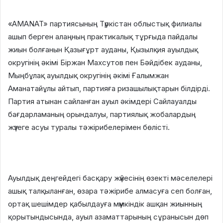
«AMANAT» партиясының Түркістан облыстық филиалы
ашып берген алаңның практикалық тұрғыда пайдалы
жиын болғанын Қазығұрт ауданы, Қызылқия ауылдық
округінің әкімі Біржан Махсутов пен Бәйдібек ауданы,
Мыңбұлақ ауылдық округінің әкімі Ғалымжан
Аманатайұлы айтып, партияға ризашылықтарын білдірді.
Партия атынан сайланған ауыл әкімдері Сайлауалды
бағдарламаның орындалуы, партиялық жобалардың
жүзеге асуы туралы тәжірибелерімен бөлісті.
Ауылдық деңгейдегі басқару жүйесінің өзекті мәселелері
ашық талқыланған, өзара тәжірибе алмасуға сеп болған,
ортақ шешімдер қабылдауға мүмкіндік ашқан жиынның
қорытындысында, ауыл азаматтарының сұранысын дөп