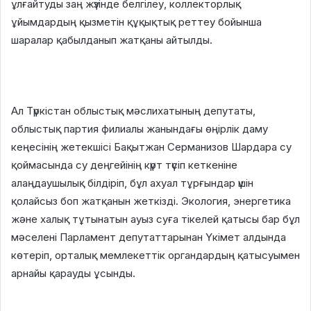
ұлғайтуды заң жүзінде белгілеу, коллекторлық
ұйымдардың қызметін құқықтық реттеу бойынша
шаралар қабылданып жатқаны айтылды.
Ал Түркістан облыстық мәслихатының депутаты,
облыстық партия филиалы жанындағы өңірлік даму
кеңесінің жетекшісі Бақытжан Серманизов Шардара су
қоймасында су деңгейінің күрт түсіп кеткеніне
алаңдаушылық білдіріп, бұл ахуал тұрғындар үшін
қолайсыз боп жатқанын жеткізді. Экология, энергетика
және халық тұтынатын ауыз суға тікелей қатысы бар бұл
мәселені Парламент депутаттарынан Үкімет алдында
көтеріп, орталық мемлекеттік органдардың қатысуымен
арнайы қарауды ұсынды.