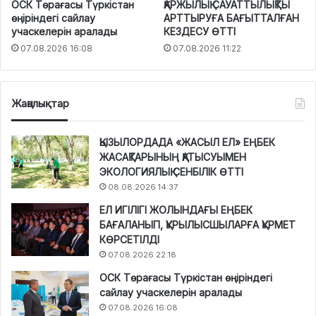
ОСК Төрағасы Түркістан
ҚАРЖЫЛЫҚ САУАТТЫЛЫҚТЫ
өңіріндегі сайлау
АРТТЫРУҒА БАҒЫТТАЛҒАН
учаскелерін аралады
КЕЗДЕСУ ӨТТІ
07.08.2026 16:08
07.08.2026 11:22
Жаңалықтар
ҚЫЗЫЛОРДАДА «ЖАСЫЛ ЕЛ» ЕҢБЕК
ЖАСАҚТАРЫНЫҢ ҚАТЫСУЫМЕН
ЭКОЛОГИЯЛЫҚ СЕНБІЛІК ӨТТІ
08.08.2026 14:37
ЕЛ ИГІЛІГІ ЖОЛЫНДАҒЫ ЕҢБЕК
БАҒАЛАНЫП, ҚҰРЫЛЫСШЫЛАРҒА ҚҰРМЕТ
КӨРСЕТІЛДІ
07.08.2026 22:18
ОСК Төрағасы Түркістан өңіріндегі
сайлау учаскелерін аралады
07.08.2026 16:08