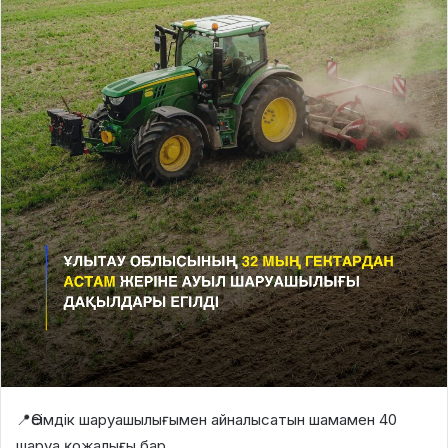
📍Өсімдік шаруашылығымен айналысатын шамамен 40
шаруа қожалығы бар