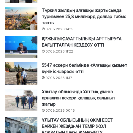
Түркия жылдың алғашқы жартысында
туризмнен 25,8 миллиард доллар табыс
тапты
07.08.2026 14:19
ҚАРЖЫЛЫҚ САУАТТЫЛЫҚТЫ АРТТЫРУҒА
БАҒЫТТАЛҒАН КЕЗДЕСУ ӨТТІ
07.08.2026 11:22
5547 әскери бөлімінде «Алғашқы қызмет
күні» іс-шарасы өтті
07.08.2026 11:17
Ұлытау облысында Ұлттық ұланға
арналған әскери қалашық салынып
жатыр
07.08.2026 00:16
ҰЛЫТАУ ОБЛЫСЫНЫҢ ӘКІМІ ЕСЕТ
БАЙКЕН ЖЕЗҚАЗҒАН ТЕМІР ЖОЛ
ВОКЗАЛЫНДАҒЫ ЖАҢҒЫРТУ