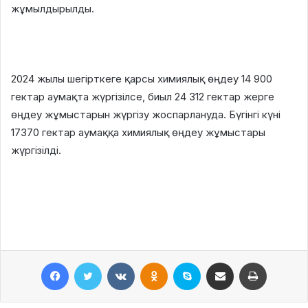
жұмылдырылды.
2024 жылы шегірткеге қарсы химиялық өңдеу 14 900
гектар аумақта жүргізілсе, биыл 24 312 гектар жерге
өңдеу жұмыстарын жүргізу жоспарлануда. Бүгінгі күні
17370 гектар аумаққа химиялық өңдеу жұмыстары
жүргізілді.
Facebook
Twitter
VKontakte
Odnoklassniki
Skype
Поштаға жіберу
Принтерден шығару