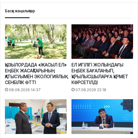
Басқа жаңалықтар
ҚЫЗЫЛОРДАДА «ЖАСЫЛ ЕЛ»
ЕЛ ИГІЛІГІ ЖОЛЫНДАҒЫ
ЕҢБЕК ЖАСАҚТАРЫНЫҢ
ЕҢБЕК БАҒАЛАНЫП,
ҚАТЫСУЫМЕН ЭКОЛОГИЯЛЫҚ
ҚҰРЫЛЫСШЫЛАРҒА ҚҰРМЕТ
СЕНБІЛІК ӨТТІ
КӨРСЕТІЛДІ
08.08.2026 14:37
07.08.2026 22:18