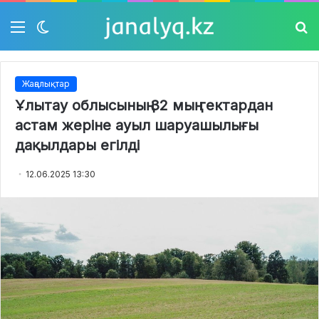
Мәзір
Switch
Із
skin
Жаңалықтар
Ұлытау облысының 32 мың гектардан
астам жеріне ауыл шаруашылығы
дақылдары егілді
12.06.2025 13:30