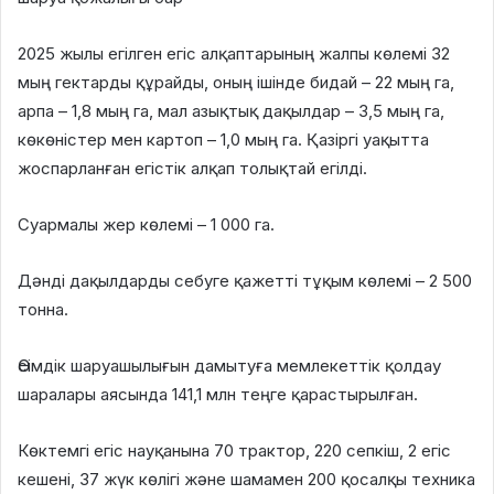
2025 жылы егілген егіс алқаптарының жалпы көлемі 32
мың гектарды құрайды, оның ішінде бидай – 22 мың га,
арпа – 1,8 мың га, мал азықтық дақылдар – 3,5 мың га,
көкөністер мен картоп – 1,0 мың га. Қазіргі уақытта
жоспарланған егістік алқап толықтай егілді.
Суармалы жер көлемі – 1 000 га.
Дәнді дақылдарды себуге қажетті тұқым көлемі – 2 500
тонна.
Өсімдік шаруашылығын дамытуға мемлекеттік қолдау
шаралары аясында 141,1 млн теңге қарастырылған.
Көктемгі егіс науқанына 70 трактор, 220 сепкіш, 2 егіс
кешені, 37 жүк көлігі және шамамен 200 қосалқы техника