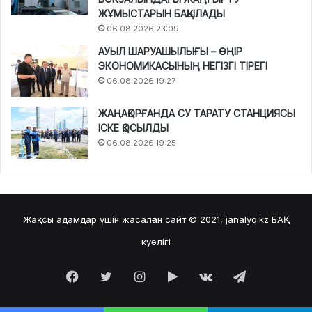
ЖҰМЫСТАРЫН БАҚЫЛАДЫ
06.08.2026 23:09
АУЫЛ ШАРУАШЫЛЫҒЫ – ӨҢІР
ЭКОНОМИКАСЫНЫҢ НЕГІЗГІ ТІРЕГІ
06.08.2026 19:27
ЖАҢАҚОРҒАНДА СУ ТАРАТУ СТАНЦИЯСЫ
ІСКЕ ҚОСЫЛДЫ
06.08.2026 19:25
Жақсы адамдар үшін жасалған сайт © 2021, janalyq.kz
БАҚ
куәлігі
Facebook
Twitter
Instagram
Google
vk.com
Telegram
Play