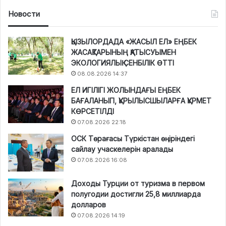
Новости
ҚЫЗЫЛОРДАДА «ЖАСЫЛ ЕЛ» ЕҢБЕК
ЖАСАҚТАРЫНЫҢ ҚАТЫСУЫМЕН
ЭКОЛОГИЯЛЫҚ СЕНБІЛІК ӨТТІ
08.08.2026 14:37
ЕЛ ИГІЛІГІ ЖОЛЫНДАҒЫ ЕҢБЕК
БАҒАЛАНЫП, ҚҰРЫЛЫСШЫЛАРҒА ҚҰРМЕТ
КӨРСЕТІЛДІ
07.08.2026 22:18
ОСК Төрағасы Түркістан өңіріндегі
сайлау учаскелерін аралады
07.08.2026 16:08
Доходы Турции от туризма в первом
полугодии достигли 25,8 миллиарда
долларов
07.08.2026 14:19