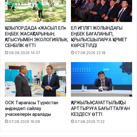
ҚЫЗЫЛОРДАДА «ЖАСЫЛ ЕЛ»
ЕЛ ИГІЛІГІ ЖОЛЫНДАҒЫ
ЕҢБЕК ЖАСАҚТАРЫНЫҢ
ЕҢБЕК БАҒАЛАНЫП,
ҚАТЫСУЫМЕН ЭКОЛОГИЯЛЫҚ
ҚҰРЫЛЫСШЫЛАРҒА ҚҰРМЕТ
СЕНБІЛІК ӨТТІ
КӨРСЕТІЛДІ
08.08.2026 14:37
07.08.2026 22:18
ОСК Төрағасы Түркістан
ҚАРЖЫЛЫҚ САУАТТЫЛЫҚТЫ
өңіріндегі сайлау
АРТТЫРУҒА БАҒЫТТАЛҒАН
учаскелерін аралады
КЕЗДЕСУ ӨТТІ
07.08.2026 16:08
07.08.2026 11:22