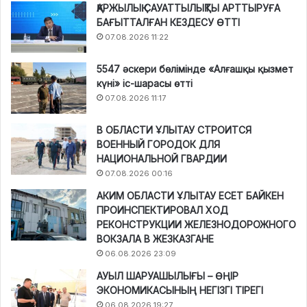
ҚАРЖЫЛЫҚ САУАТТЫЛЫҚТЫ АРТТЫРУҒА
БАҒЫТТАЛҒАН КЕЗДЕСУ ӨТТІ
07.08.2026 11:22
5547 әскери бөлімінде «Алғашқы қызмет
күні» іс-шарасы өтті
07.08.2026 11:17
В ОБЛАСТИ ҰЛЫТАУ СТРОИТСЯ
ВОЕННЫЙ ГОРОДОК ДЛЯ
НАЦИОНАЛЬНОЙ ГВАРДИИ
07.08.2026 00:16
АКИМ ОБЛАСТИ ҰЛЫТАУ ЕСЕТ БАЙКЕН
ПРОИНСПЕКТИРОВАЛ ХОД
РЕКОНСТРУКЦИИ ЖЕЛЕЗНОДОРОЖНОГО
ВОКЗАЛА В ЖЕЗКАЗГАНЕ
06.08.2026 23:09
АУЫЛ ШАРУАШЫЛЫҒЫ – ӨҢІР
ЭКОНОМИКАСЫНЫҢ НЕГІЗГІ ТІРЕГІ
06.08.2026 19:27