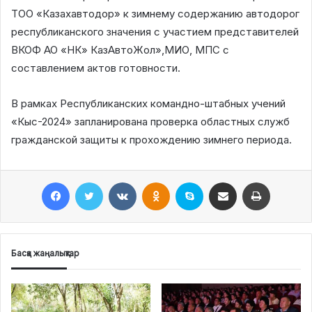
ТОО «Казахавтодор» к зимнему содержанию автодорог
республиканского значения с участием представителей
ВКОФ АО «НК» КазАвтоЖол»,МИО, МПС с
составлением актов готовности.
В рамках Республиканских командно-штабных учений
«Кыс-2024» запланирована проверка областных служб
гражданской защиты к прохождению зимнего периода.
Facebook
Twitter
VKontakte
Odnoklassniki
Skype
Поштаға жіберу
Принтерден шығару
Басқа жаңалықтар