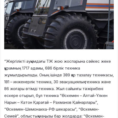
“Жергілікті ауқымдағы ТЖ жою жоспарына сәйкес жеке
құрамның 1717 адамы, 686 бірлік техника
жұмылдырылады. Оның ішінде 389 қар тазалау техникасы,
181 – инженерлік техника, 30 эвакуациялық техника және
86 жоғары өтімді техника. Жыл сайынғы тәжірибені
ескере отырып, бұл техника “Өскемен – Алтай-Үлкен
Нарын – Катон Қарағай – Рахманов Қайнарлары”,
“Өскемен-Шемонаиха-РФ шекарасы”, “Өскемен-
Семей”, облыстық маңызы бар жолдарда: “Өскемен-