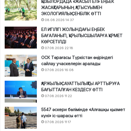
ҚЫЗЫЛОРДАДА «ЖАСЫЛ ЕЛ» ЕҢБЕК
ЖАСАҚТАРЫНЫҢ ҚАТЫСУЫМЕН
ЭКОЛОГИЯЛЫҚ СЕНБІЛІК ӨТТІ
08.08.2026 14:37
ЕЛ ИГІЛІГІ ЖОЛЫНДАҒЫ ЕҢБЕК
БАҒАЛАНЫП, ҚҰРЫЛЫСШЫЛАРҒА ҚҰРМЕТ
КӨРСЕТІЛДІ
07.08.2026 22:18
ОСК Төрағасы Түркістан өңіріндегі
сайлау учаскелерін аралады
07.08.2026 16:08
ҚАРЖЫЛЫҚ САУАТТЫЛЫҚТЫ АРТТЫРУҒА
БАҒЫТТАЛҒАН КЕЗДЕСУ ӨТТІ
07.08.2026 11:22
5547 әскери бөлімінде «Алғашқы қызмет
күні» іс-шарасы өтті
07.08.2026 11:17