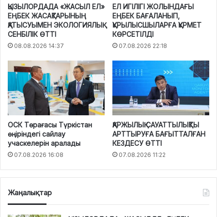
ҚЫЗЫЛОРДАДА «ЖАСЫЛ ЕЛ»
ЕЛ ИГІЛІГІ ЖОЛЫНДАҒЫ
ЕҢБЕК ЖАСАҚТАРЫНЫҢ
ЕҢБЕК БАҒАЛАНЫП,
ҚАТЫСУЫМЕН ЭКОЛОГИЯЛЫҚ
ҚҰРЫЛЫСШЫЛАРҒА ҚҰРМЕТ
СЕНБІЛІК ӨТТІ
КӨРСЕТІЛДІ
08.08.2026 14:37
07.08.2026 22:18
ОСК Төрағасы Түркістан
ҚАРЖЫЛЫҚ САУАТТЫЛЫҚТЫ
өңіріндегі сайлау
АРТТЫРУҒА БАҒЫТТАЛҒАН
учаскелерін аралады
КЕЗДЕСУ ӨТТІ
07.08.2026 16:08
07.08.2026 11:22
Жаңалықтар