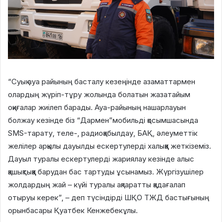
“Суық ауа райының басталу кезеңінде азаматтармен
олардың жүріп-тұру жолында болатын жазатайым
оқиғалар жиілеп барады. Ауа-райының нашарлауын
болжау кезінде біз “Дармен”мобильді қосымшасында
SMS-тарату, теле-, радиоқабылдау, БАҚ, әлеуметтік
желілер арқылы дауылды ескертулерді халыққа жеткіземіз.
Дауыл туралы ескертулерді жариялау кезінде алыс
қашықтыққа барудан бас тартуды ұсынамыз. Жүргізушілер
жолдардың жай – күйі туралы ақпаратты қадағалап
отыруы керек”, – деп түсіндірді ШҚО ТЖД бастығының
орынбасары Қуатбек Кенжебекұлы.