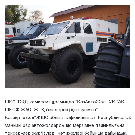
ШҚО ТЖД комиссия құрамында “ҚазАвтоЖол” ҰК “АҚ
ШҚОФ,ЖАО, ЖПҚ өкілдерінің қатысуымен”
Қазақавтожол”ЖШС облыстық филиалының Республикалық
маңызы бар автожолдарды қыс мерзіміне дайындығына
тексерулер жүргізіледі, нәтижелері бойынша дайындық