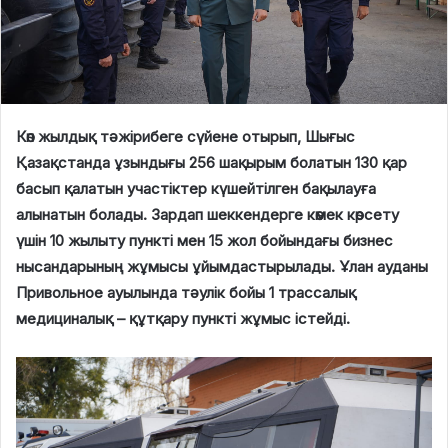
Көп жылдық тәжірибеге сүйене отырып, Шығыс
Қазақстанда ұзындығы 256 шақырым болатын 130 қар
басып қалатын участіктер күшейтілген бақылауға
алынатын болады. Зардап шеккендерге көмек көрсету
үшін 10 жылыту пункті мен 15 жол бойындағы бизнес
нысандарының жұмысы ұйымдастырылады. Ұлан ауданы
Привольное ауылында тәулік бойы 1 трассалық
медициналық – құтқару пункті жұмыс істейді.