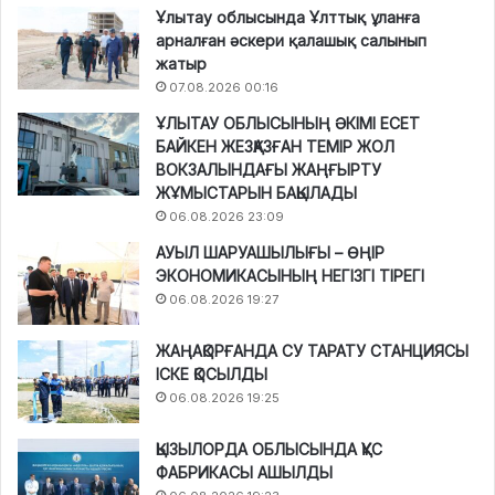
Ұлытау облысында Ұлттық ұланға
арналған әскери қалашық салынып
жатыр
07.08.2026 00:16
ҰЛЫТАУ ОБЛЫСЫНЫҢ ӘКІМІ ЕСЕТ
БАЙКЕН ЖЕЗҚАЗҒАН ТЕМІР ЖОЛ
ВОКЗАЛЫНДАҒЫ ЖАҢҒЫРТУ
ЖҰМЫСТАРЫН БАҚЫЛАДЫ
06.08.2026 23:09
АУЫЛ ШАРУАШЫЛЫҒЫ – ӨҢІР
ЭКОНОМИКАСЫНЫҢ НЕГІЗГІ ТІРЕГІ
06.08.2026 19:27
ЖАҢАҚОРҒАНДА СУ ТАРАТУ СТАНЦИЯСЫ
ІСКЕ ҚОСЫЛДЫ
06.08.2026 19:25
ҚЫЗЫЛОРДА ОБЛЫСЫНДА ҚҰС
ФАБРИКАСЫ АШЫЛДЫ