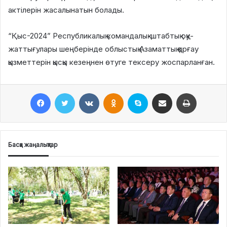
актілерін жасалынатын болады.
“Қыс-2024” Республикалық командалық-штабтық оқу-
жаттығулары шеңберінде облыстық Азаматтық қорғау
қызметтерін қысқы кезеңнен өтуге тексеру жоспарланған.
Facebook
Twitter
VKontakte
Odnoklassniki
Skype
Поштаға жіберу
Принтерден шығару
Басқа жаңалықтар