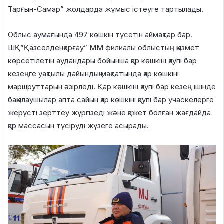
Тарғын-Самар” жолдарда жұмыс істеуге тартылады.
Облыс аумағында 497 көшкін түсетін аймақтар бар.
ШҚ”Қазселденқорғау” ММ филиалы облыстың қызмет
көрсетілетін аудандары бойынша қар көшкіні қаупі бар
кезеңге уақтылы дайындық мақсатында қар көшкіні
маршруттарын әзірледі. Қар көшкіні қаупі бар кезең ішінде
бақылаушылар апта сайын қар көшкіні қаупі бар учаскелерге
жерүсті зерттеу жүргізеді және қажет болған жағдайда
қар массасын түсіруді жүзеге асырады.