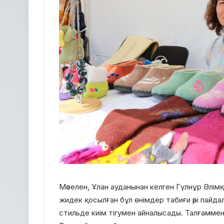
Мәселен, Ұлан ауданынан келген Гүлнұр Әлімқ
жидек қосылған бұл өнімдер табиғи әрі пайд
стильде киім тігумен айналысады. Талғаммен