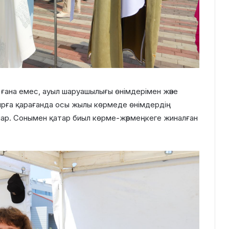
ғана емес, ауыл шаруашылығы өнімдерімен және
ырға қарағанда осы жылы көрмеде өнімдердің
лар. Сонымен қатар биыл көрме-жәрмеңкеге жиналған