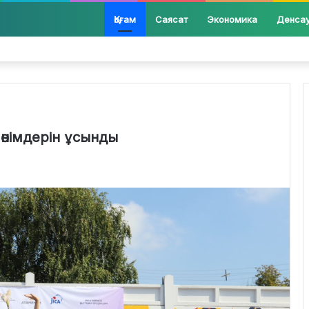
Қоғам
Саясат
Экономика
Денса
з өнімдерін ұсынды