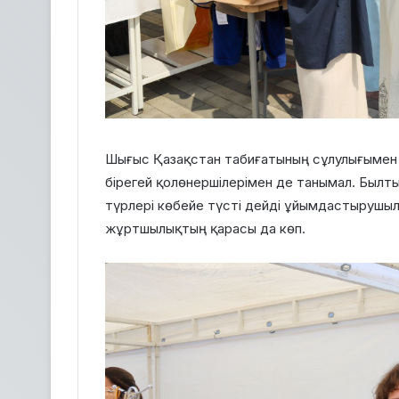
Шығыс Қазақстан табиғатының сұлулығымен 
бірегей қолөнершілерімен де танымал. Былт
түрлері көбейе түсті дейді ұйымдастырушы
жұртшылықтың қарасы да көп.