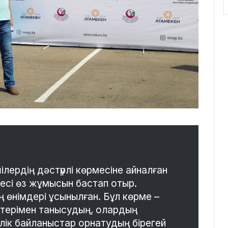
ушілердің дәстүрлі көрмесіне айналған
кесі өз жұмысын бастап отыр.
ң өнімдері ұсынылған. Бұл көрме –
іктерімен танысудың, олардың
рлік байланыстар орнатудың бірегей