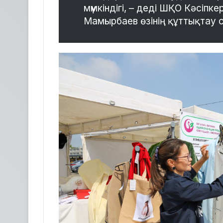
мүмкіндігі, – деді ШҚО Кәсіп
Мамырбаев өзінің құттықтау с