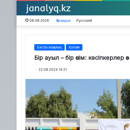
Қазақша
Русский
08.08.2026
Басты жаңалық
Қоғам
Бір ауыл – бір өнім: кәсіпкерлер ө
22.08.2024 14:21