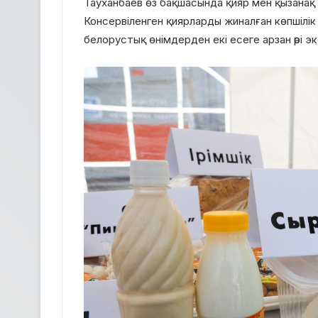
Тауханбаев өз бақшасында қияр мен қызанақ 
Консервіленген қиярларды жиналған көпшілік
белорустық өнімдерден екі есеге арзан әрі э