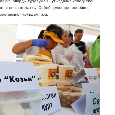
өсіріп, оларды тұздаумен шұғылданып келеді екен.
 көптеп алып жатты. Себебі дүкендегі ресейлік,
кологиялық тұрғыдан таза.