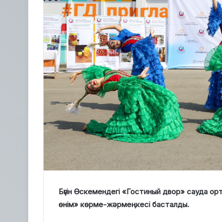
Бүгін Өскемендегі «Гостиный двор» сауда ор
өнім» көрме-жәрмеңкесі басталды.