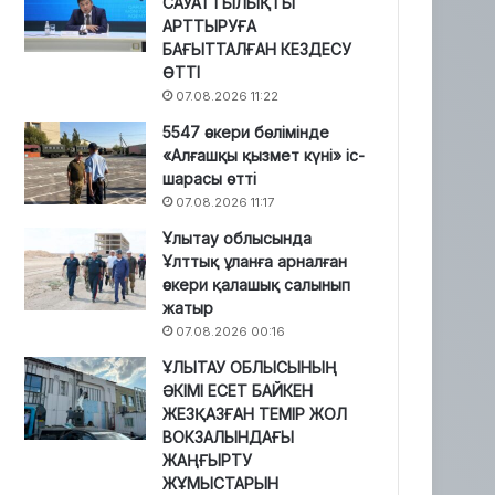
САУАТТЫЛЫҚТЫ
АРТТЫРУҒА
БАҒЫТТАЛҒАН КЕЗДЕСУ
ӨТТІ
07.08.2026 11:22
5547 әскери бөлімінде
«Алғашқы қызмет күні» іс-
шарасы өтті
07.08.2026 11:17
Ұлытау облысында
Ұлттық ұланға арналған
әскери қалашық салынып
жатыр
07.08.2026 00:16
ҰЛЫТАУ ОБЛЫСЫНЫҢ
ӘКІМІ ЕСЕТ БАЙКЕН
ЖЕЗҚАЗҒАН ТЕМІР ЖОЛ
ВОКЗАЛЫНДАҒЫ
ЖАҢҒЫРТУ
ЖҰМЫСТАРЫН