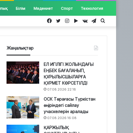
улық
Білім
Мәдениет
Спорт
Технология
Facebook
Twitter
Instagram
Google
vk.com
Telegram
Іздеу...
Play
Жаңалықтар
ЕЛ ИГІЛІГІ ЖОЛЫНДАҒЫ
ЕҢБЕК БАҒАЛАНЫП,
ҚҰРЫЛЫСШЫЛАРҒА
ҚҰРМЕТ КӨРСЕТІЛДІ
07.08.2026 22:18
ОСК Төрағасы Түркістан
өңіріндегі сайлау
учаскелерін аралады
07.08.2026 16:08
ҚАРЖЫЛЫҚ