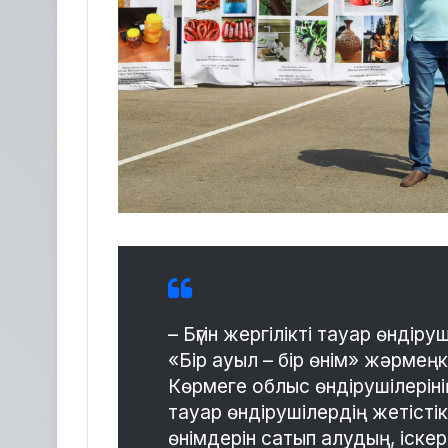
– Бүгін жергілікті тауар өндір
«Бір ауыл – бір өнім» жәрмең
Көрмеге облыс өндірушілеріні
тауар өндірушілердің жетіст
өнімдерін сатып алудың, іске