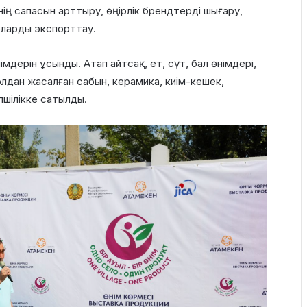
нің сапасын арттыру, өңірлік брендтерді шығару,
 оларды экспорттау.
өнімдерін ұсынды. Атап айтсақ, ет, сүт, бал өнімдері,
олдан жасалған сабын, керамика, киім-кешек,
пшілікке сатылды.