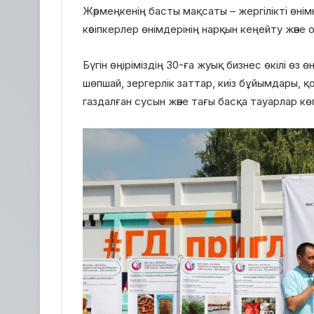
Жәрмеңкенің басты мақсаты – жергілікті өнім
кәсіпкерлер өнімдерінің нарқын кеңейту және
Бүгін өңіріміздің 30-ға жуық бизнес өкілі өз 
шөпшай, зергерлік заттар, киіз бұйымдары, қ
газдалған сусын және тағы басқа тауарлар кө