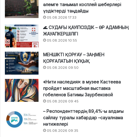
әлемге танымал косплей шеберлері
үздіктерді таңдайды
05.08.2026 17:33
🌊 СУДАҒЫ ҚАУІПСІЗДІК – ӘР АДАМНЫҢ
ЖАУАПКЕРШІЛІГІ
05.08.2026 10:55
МЕНШІКТІ ҚОРҒАУ – ЗАҢМЕН
ҚОРҒАЛАТЫН ҚҰҚЫҚ
05.08.2026 09:50
«Нити наследия»: в музее Кастеева
пройдет масштабная выставка
гобеленов Батимы Заурбековой
05.08.2026 09:45
– Респонденттердің 89,4%-ы алдағы
сайлау туралы хабардар –сауалнама
нәтижелері
05.08.2026 09:35