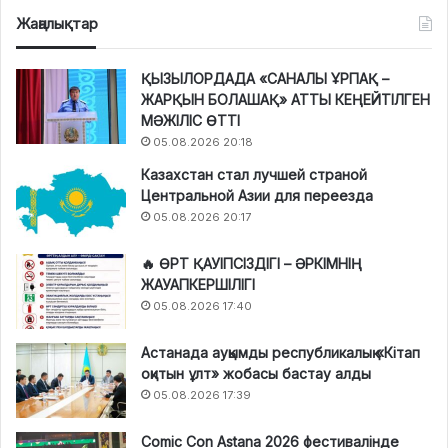
Жаңалықтар
ҚЫЗЫЛОРДАДА «САНАЛЫ ҰРПАҚ –
ЖАРҚЫН БОЛАШАҚ» АТТЫ КЕҢЕЙТІЛГЕН
МӘЖІЛІС ӨТТІ
05.08.2026 20:18
Казахстан стал лучшей страной
Центральной Азии для переезда
05.08.2026 20:17
🔥 ӨРТ ҚАУІПСІЗДІГІ – ӘРКІМНІҢ
ЖАУАПКЕРШІЛІГІ
05.08.2026 17:40
Астанада ауқымды республикалық «Кітап
оқитын ұлт» жобасы бастау алды
05.08.2026 17:39
Comic Con Astana 2026 фестивалінде