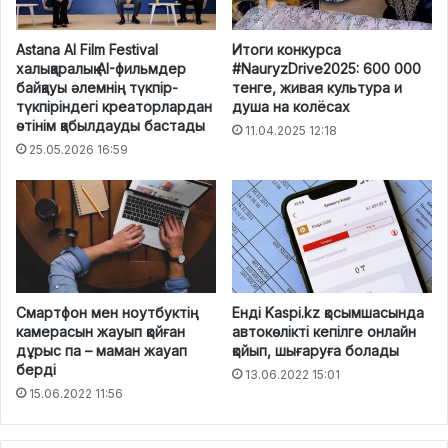
Astana AI Film Festival
Итоги конкурса
халықаралық AI-фильмдер
#NauryzDrive2025: 600 000
байқауы әлемнің түкпір-
тенге, живая культура и
түкпіріндегі креаторлардан
душа на колёсах
өтінім қабылдауды бастады
11.04.2025 12:18
25.05.2026 16:59
Смартфон мен ноутбуктің
Енді Kaspi.kz қосымшасында
камерасын жауып қойған
автокөлікті кепілге онлайн
дұрыс па – маман жауап
қойып, шығаруға болады
берді
13.06.2022 15:01
15.06.2022 11:56