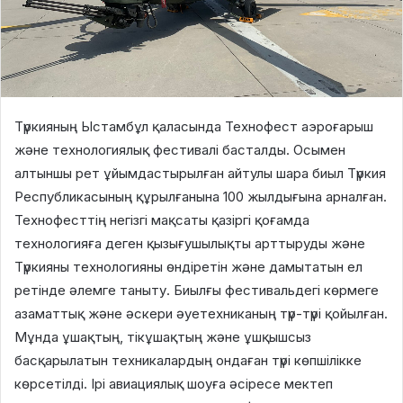
Түркияның Ыстамбұл қаласында Технофест аэроғарыш
және технологиялық фестивалі басталды. Осымен
алтыншы рет ұйымдастырылған айтулы шара биыл Түркия
Республикасының құрылғанына 100 жылдығына арналған.
Технофесттің негізгі мақсаты қазіргі қоғамда
технологияға деген қызығушылықты арттыруды және
Түркияны технологияны өндіретін және дамытатын ел
ретінде әлемге таныту. Биылғы фестивальдегі көрмеге
азаматтық және әскери әуетехниканың түр-түрі қойылған.
Мұнда ұшақтың, тікұшақтың және ұшқышсыз
басқарылатын техникалардың ондаған түрі көпшілікке
көрсетілді. Ірі авиациялық шоуға әсіресе мектеп