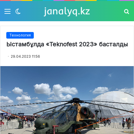
Мәзір
Switch
Із
skin
Технология
Ыстамбұлда «Teknofest 2023» басталды
29.04.2023 11:56