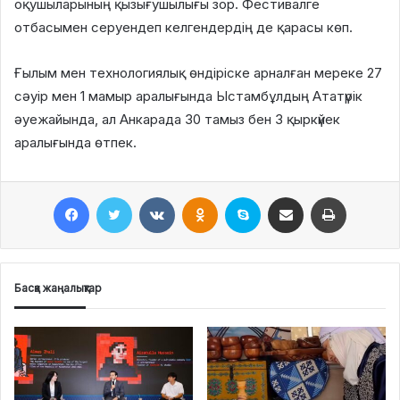
оқушыларының қызығушылығы зор. Фестивалге
отбасымен серуендеп келгендердің де қарасы көп.
Ғылым мен технологиялық өндіріске арналған мереке 27
сәуір мен 1 мамыр аралығында Ыстамбұлдың Ататүрік
әуежайында, ал Анкарада 30 тамыз бен 3 қыркүйек
аралығында өтпек.
Facebook
Twitter
VKontakte
Odnoklassniki
Skype
Поштаға жіберу
Принтерден шығару
Басқа жаңалықтар