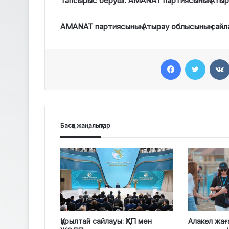
Тапсырыс беруші: AMANAT партиясының Аты
AMANAT партиясының Атырау облысының сайл
Facebook
Twitter
Басқа жаңалықтар
Құрылтай сайлауы: ҚХП мен
Алакөл жағ