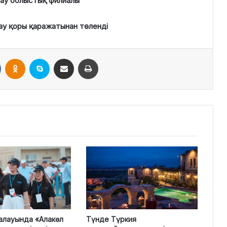
рау облыстық филиалы
ау қоры қаражатынан төленді
VKontakte
Odnoklassniki
Skype
Поштаға жіберу
Принтерден шығару
алауында «Алакөл
Түнде Түркия