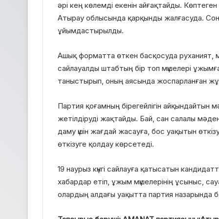
әрі кең көлемді екенін айғақтайды. Көптеге
Атырау облысында қарқынды жалғасуда. Сон
ұйымдастырылды.
Ашық форматта өткен басқосуда руханият, 
сайлауалды штабтың бір топ мүшелері ұжым
таныстырып, оның аясында жоспарланған жұ
Партия қоғамның бірегейлігін айқындайтын 
жетілдіруді жақтайды. Бай, сан салалы мәд
даму үшін жағдай жасауға, бос уақытын өткізу
өткізуге қолдау көрсетеді.
19 наурыз күнгі сайлауға қатысатын кандид
хабардар етіп, ұжым мүшелерінің ұсыныс, са
олардың алдағы уақытта партия назарында б