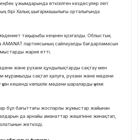
н еңбек ұжымдарында өткізілген кездесулер легі
ың бірі Халық шығармашылығы орталығында
мәдениет тақырыбы кеңінен қозғалды. Облыстық
ға AMANAT партиясының сайлауалды бағдарламасын
мыстарды жария етті.
мәдени және рухани құндылықтарды сақтау мен
ени мұрамызды сақтап қалуға, рухани және мәдени
 үшін кешенді көпшілік мәдени шараларды үнемі
аттар бұл бағыттағы жоспарлы жұмыстар жайынан
уалдарын да арнайы аманаттар жәшігініне жинақтап,
олатынын жеткізді.