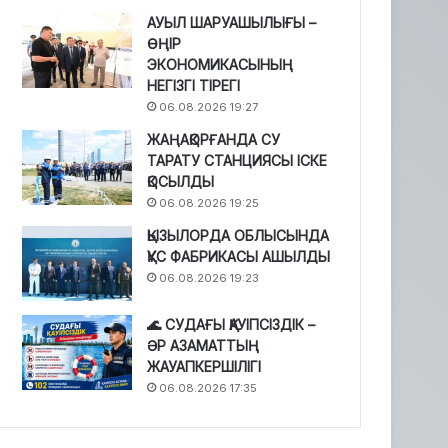
АУЫЛ ШАРУАШЫЛЫҒЫ –
ӨҢІР
ЭКОНОМИКАСЫНЫҢ
НЕГІЗГІ ТІРЕГІ
06.08.2026 19:27
ЖАҢАҚОРҒАНДА СУ
ТАРАТУ СТАНЦИЯСЫ ІСКЕ
ҚОСЫЛДЫ
06.08.2026 19:25
ҚЫЗЫЛОРДА ОБЛЫСЫНДА
ҚҰС ФАБРИКАСЫ АШЫЛДЫ
06.08.2026 19:23
🌊 СУДАҒЫ ҚАУІПСІЗДІК –
ӘР АЗАМАТТЫҢ
ЖАУАПКЕРШІЛІГІ
06.08.2026 17:35