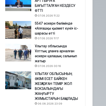
АРТТЫРУҒА
БАҒЫТТАЛҒАН КЕЗДЕСУ
ӨТТІ
07.08.2026 11:22
5547 әскери бөлімінде
«Алғашқы қызмет күні» іс-
шарасы өтті
07.08.2026 11:17
Ұлытау облысында
Ұлттық ұланға арналған
әскери қалашық салынып
жатыр
07.08.2026 00:16
ҰЛЫТАУ ОБЛЫСЫНЫҢ
ӘКІМІ ЕСЕТ БАЙКЕН
ЖЕЗҚАЗҒАН ТЕМІР ЖОЛ
ВОКЗАЛЫНДАҒЫ
ЖАҢҒЫРТУ
ЖҰМЫСТАРЫН БАҚЫЛАДЫ
06.08.2026 23:09