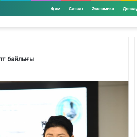
Қоғам
Саясат
Экономика
Денса
лт байлығы