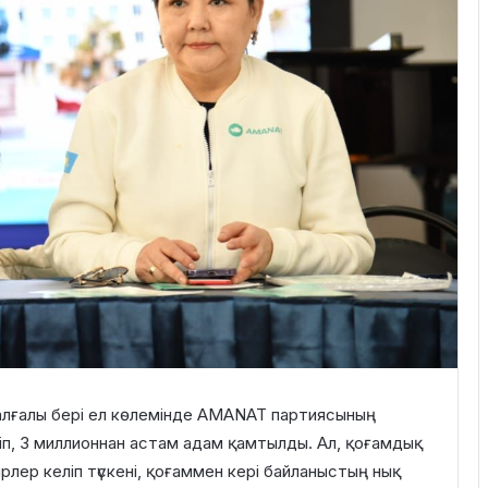
алғалы бері ел көлемінде AMANAT партиясының
п, 3 миллионнан астам адам қамтылды. Ал, қоғамдық
лер келіп түскені, қоғаммен кері байланыстың нық