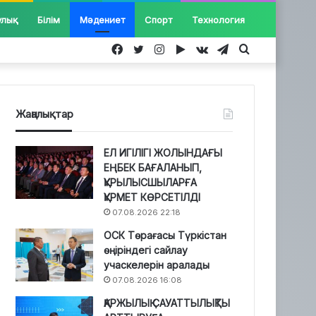
улық
Білім
Мәдениет
Спорт
Технология
Facebook
Twitter
Instagram
Google
vk.com
Telegram
Іздеу...
Play
Жаңалықтар
ЕЛ ИГІЛІГІ ЖОЛЫНДАҒЫ
ЕҢБЕК БАҒАЛАНЫП,
ҚҰРЫЛЫСШЫЛАРҒА
ҚҰРМЕТ КӨРСЕТІЛДІ
07.08.2026 22:18
ОСК Төрағасы Түркістан
өңіріндегі сайлау
учаскелерін аралады
07.08.2026 16:08
ҚАРЖЫЛЫҚ САУАТТЫЛЫҚТЫ