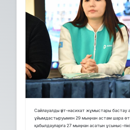
Сайлауалды үгіт-насихат жұмыстары бастау 
ұйымдастыруымен 29 мыңнан астам шара өті
қабылдауларға 27 мыңнан асатын ұсыныс-пікір