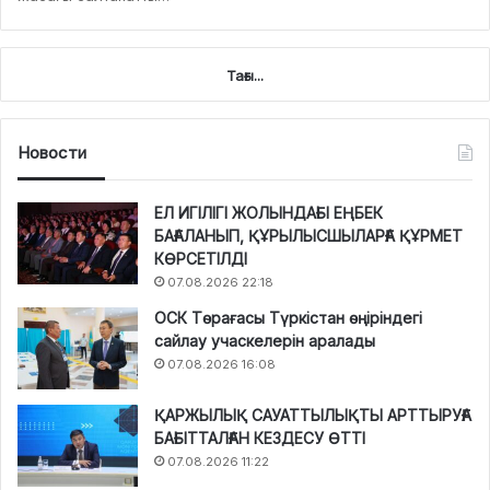
Тағы...
Новости
ЕЛ ИГІЛІГІ ЖОЛЫНДАҒЫ ЕҢБЕК
БАҒАЛАНЫП, ҚҰРЫЛЫСШЫЛАРҒА ҚҰРМЕТ
КӨРСЕТІЛДІ
07.08.2026 22:18
ОСК Төрағасы Түркістан өңіріндегі
сайлау учаскелерін аралады
07.08.2026 16:08
ҚАРЖЫЛЫҚ САУАТТЫЛЫҚТЫ АРТТЫРУҒА
БАҒЫТТАЛҒАН КЕЗДЕСУ ӨТТІ
07.08.2026 11:22