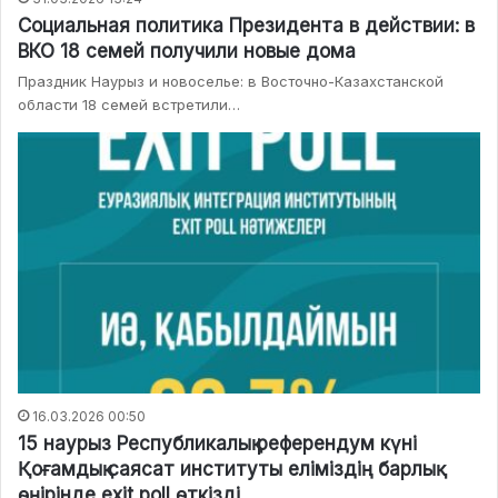
Социальная политика Президента в действии: в
ВКО 18 семей получили новые дома
Праздник Наурыз и новоселье: в Восточно-Казахстанской
области 18 семей встретили…
16.03.2026 00:50
15 наурыз Республикалық референдум күні
Қоғамдық саясат институты еліміздің барлық
өңірінде exit poll өткізді.