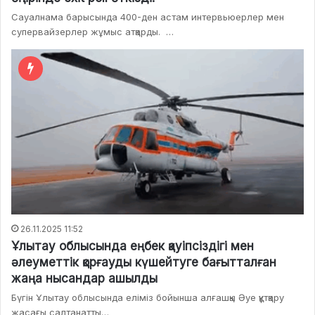
Сауалнама барысында 400-ден астам интервьюерлер мен
супервайзерлер жұмыс атқарды. …
26.11.2025 11:52
Ұлытау облысында еңбек қауіпсіздігі мен
әлеуметтік қорғауды күшейтуге бағытталған
жаңа нысандар ашылды
Бүгін Ұлытау облысында еліміз бойынша алғашқы Әуе құтқару
жасағы салтанатты…